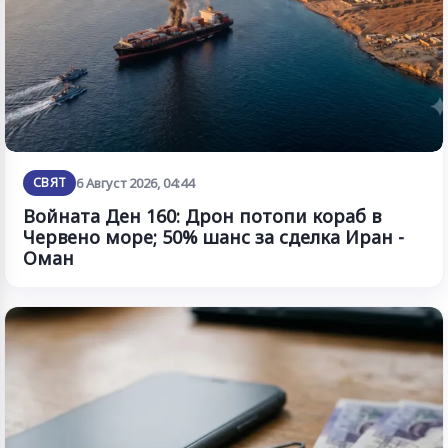
СВЯТ
6 Август 2026, 04:44
Войната Ден 160: Дрон потопи кораб в
Червено море; 50% шанс за сделка Иран -
Оман