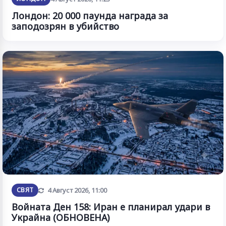
Лондон: 20 000 паунда награда за
заподозрян в убийство
Обновена
СВЯТ
4 Август 2026, 11:00
Войната Ден 158: Иран е планирал удари в
Украйна (ОБНОВЕНА)