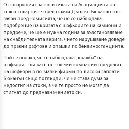
Отговарящият за политиката на Асоциацията на
тежкотоварните превозвачи Дънкън Бюканан пък
заяви пред комисията, че не се наблюдава
подобрение на кризата с шофьорите на камиони и
предрече, че ще е нужна година за възстановяване
на снабдителната верига, чието нарушаване доведе
до празни рафтове и опашки по бензиностанциите.
Той се оплака, че се наблюдава „кражба“ на
шофьори, тъй като по-големи компании предлагат
на шофьори в по-малки фирми по-високи заплати.
Бюканън също потвърди, че не става дума за
недостиг на стоки, а че те просто не могат да
стигнат до предназначението си.