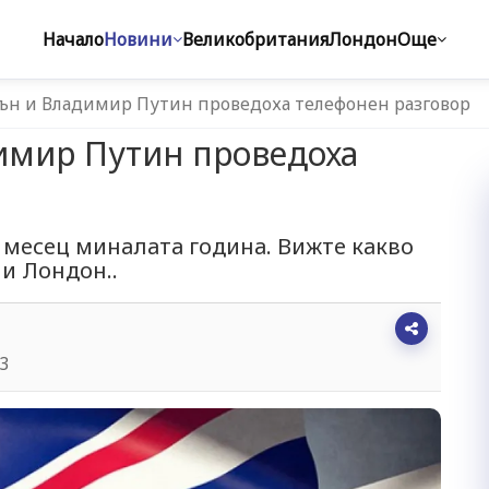
Начало
Новини
Великобритания
Лондон
Още
ън и Владимир Путин проведоха телефонен разговор
имир Путин проведоха
й месец миналата година. Вижте какво
 и Лондон..
33