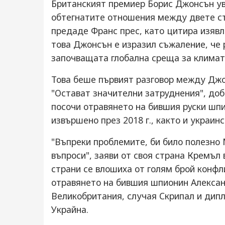
Британският премиер Борис Джонсън ув
обтегнатите отношения между двете ст
предаде Франс прес, като цитира изявл
това Джонсън е изразил съжаление, че 
започващата глобална среща за климат
Това беше първият разговор между Джо
"Остават значителни затруднения", доб
посочи отравянето на бившия руски шпи
извършено през 2018 г., както и украин
"Въпреки проблемите, би било полезно 
въпроси", заяви от своя страна Кремъл
страни се влошиха от голям брой конфл
отравянето на бившия шпионин Александ
Великобритания, случая Скрипал и дип
Украйна.