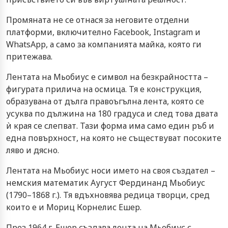
Промяната не се отнася за неговите отделни
платформи, включително Facebook, Instagram и
WhatsApp, а само за компанията майка, която ги
притежава.
Лентата на Мьобиус е символ на безкрайността –
фигурата прилича на осмица. Тя е конструкция,
образувана от дълга правоъгълна лента, която се
усуква по дължина на 180 градуса и след това двата
ѝ края се слепват. Тази форма има само един ръб и
една повърхност, на която не съществуват посоките
ляво и дясно.
Лентата на Мьобиус носи името на своя създател –
немския математик Аугуст Фердинанд Мьобиус
(1790–1868 г.). Тя вдъхновява редица творци, сред
които е и Мориц Корнелис Ешер.
През 1964 г. Ешер създава лента на Мьобиус с