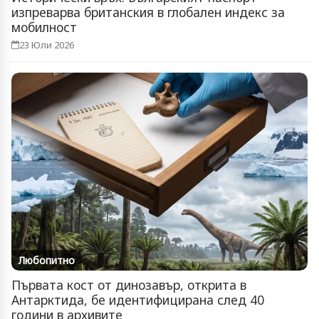
изпреварва британския в глобален индекс за
мобилност
23 Юли 2026
Любопитно
Първата кост от динозавър, открита в
Антарктида, бе идентифицирана след 40
години в архивите