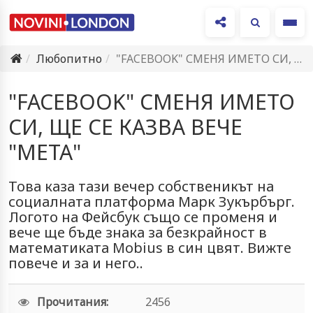
Ме
Любопитно
"FACEBOOK" СМЕНЯ ИМЕТО СИ, ЩЕ СЕ КАЗВА ВЕЧЕ "МЕТА"
"FACEBOOK" СМЕНЯ ИМЕТО
СИ, ЩЕ СЕ КАЗВА ВЕЧЕ
"МЕТА"
Това каза тази вечер собственикът на
социалната платформа Марк Зукърбърг.
Логото на Фейсбук също се променя и
вече ще бъде знака за безкрайност в
математиката Mobius в син цвят. Вижте
повече и за и него..
Прочитания:
2456