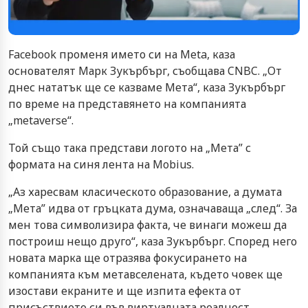
Facebook променя името си на Meta, каза
основателят Марк Зукърбърг, съобщава CNBC. „От
днес нататък ще се казваме Мета“, каза Зукърбърг
по време на представянето на компанията
„metaverse“.
Той също така представи логото на „Мета” с
формата на синя лента на Mobius.
„Аз харесвам класическото образование, а думата
„Мета” идва от гръцката дума, означаваща „след“. За
мен това символизира факта, че винаги можеш да
построиш нещо друго“, каза Зукърбърг. Според него
новата марка ще отразява фокусирането на
компанията към метавселената, където човек ще
изостави екраните и ще изпита ефекта от
присъствието си във виртуалната реалност.