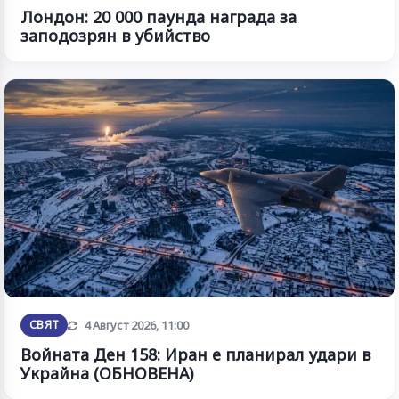
Лондон: 20 000 паунда награда за
заподозрян в убийство
Обновена
СВЯТ
4 Август 2026, 11:00
Войната Ден 158: Иран е планирал удари в
Украйна (ОБНОВЕНА)