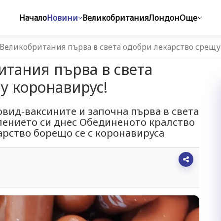
Начало
Новини
Великобритания
Лондон
Още
: Великобритания първа в света одобри лекарство срещу
итания първа в света
у коронавирус!
овид-ваксините и започна първа в света
лението си днес Обединеното кралство
рство борещо се с коронавируса