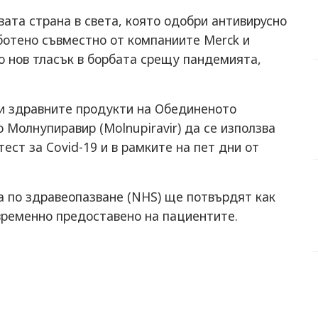
ата страна в света, която одобри антивирусно
ботено съвместно от компаниите Merck и
ло нов тласък в борбата срещу пандемията,
 и здравните продукти на Обединеното
 Молнупиравир (Мolnupiravir) да се използва
ест за Covid-19 и в рамките на пет дни от
 по здравеопазване (NHS) ще потвърдят как
временно предоставено на пациентите.