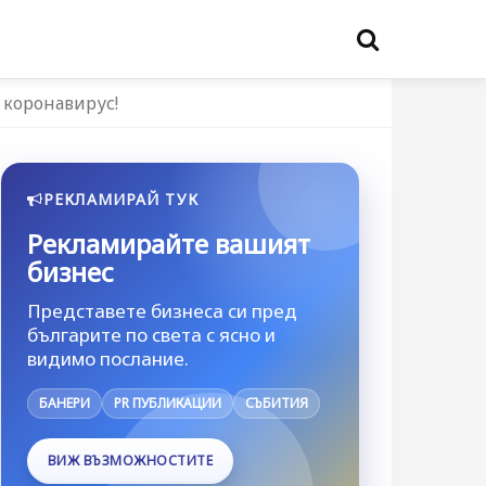
 коронавирус!
РЕКЛАМИРАЙ ТУК
Рекламирайте вашият
бизнес
Представете бизнеса си пред
българите по света с ясно и
видимо послание.
БАНЕРИ
PR ПУБЛИКАЦИИ
СЪБИТИЯ
ВИЖ ВЪЗМОЖНОСТИТЕ