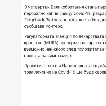
В четвъртък Великобритания стана първ
перорално хапче срещу Covid-19, разра
Ridgeback Biotherapeutics, което би да
съобщава Ройтерс.
Регулаторната агенция по лекарствата
кралство (MHRA) препоръча лекарството
възможно най-скоро след положителен т
появата на симптомите.
Правителството и Националната служба
това лечение на Covid-19 ще бъде свое