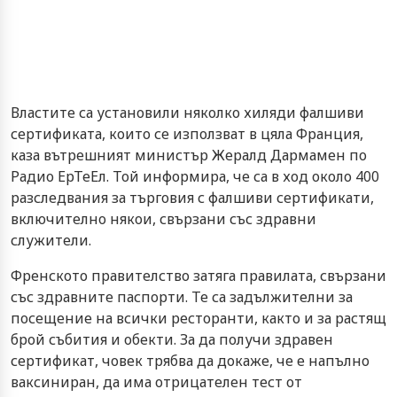
Властите са установили няколко хиляди фалшиви
сертификата, които се използват в цяла Франция,
каза вътрешният министър Жералд Дармамен по
Радио ЕрТеЕл. Той информира, че са в ход около 400
разследвания за търговия с фалшиви сертификати,
включително някои, свързани със здравни
служители.
Френското правителство затяга правилата, свързани
със здравните паспорти. Те са задължителни за
посещение на всички ресторанти, както и за растящ
брой събития и обекти. За да получи здравен
сертификат, човек трябва да докаже, че е напълно
ваксиниран, да има отрицателен тест от