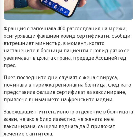
Франция е започнала 400 разследвания на мрежи,
осигуряващи фалшиви ковид сертификати, съобщи
вътрешният министър, в момент, когато
настанените в болници пациенти с ковид рязко се
увеличават в цялата страна, предаде Асошиейтед
прес.
През последните дни случаят с жена с вируса,
починала в парижка регионална болница, след като
представила фалшив сертификат за ваксиниране,
привлече вниманието на френските медии.
Завеждащият интензивното отделение в болницата
заяви, че ако е било известно, че жената не е
ваксинирана, са щели веднага да й приложат
лечение с антитела.