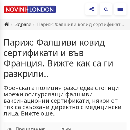
Ме
Здраве
Париж: Фалшиви ковид сертификати и във Франция. Вижте как са…
Париж: Фалшиви ковид
сертификати и във
Франция. Вижте как са ги
разкрили..
Френската полиция разследва стотици
мрежи осигуряващи фалшиви
ваксинационни сертификати, някои от
тях са свързани директно с медицински
лица. Вижте още..
Прочитания:
2099