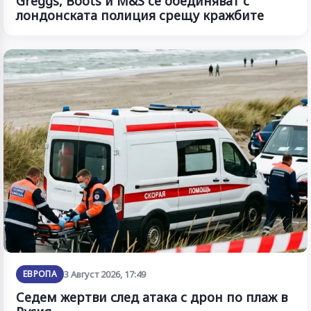
Greggs, Boots и M&S се обединяват с
лондонската полиция срещу кражбите
ЕВРОПА
3 Август 2026, 17:49
Седем жертви след атака с дрон по плаж в