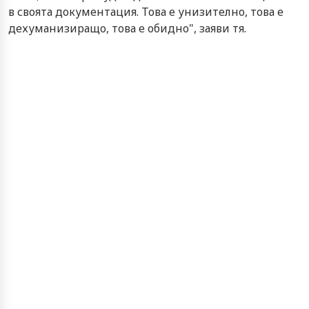
в своята документация. Това е унизително, това е
дехуманизиращо, това е обидно", заяви тя.