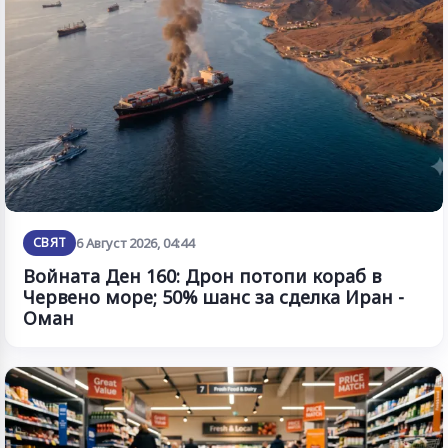
СВЯТ
6 Август 2026, 04:44
Войната Ден 160: Дрон потопи кораб в
Червено море; 50% шанс за сделка Иран -
Оман