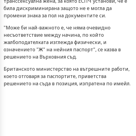
транссексуална жена, за която ЕСПЧ установи, че е
била дискриминирана защото не е могла да
промени знака за пол на документите си.
"Може би най-важното е, че няма очевидно
несъответствие между начина, по който
жалбоподателката изглежда физически, и
означението "Ж" на нейния паспорт", се казва в
решението на Върховния съд.
Британското министерство на вътрешните работи,
което отговаря за паспортите, приветства
решението на съда в позиция, изпратена по имейл.