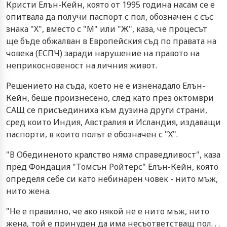
Кристи Елън-Кейн, която от 1995 година насам се е
опитвала да получи паспорт с пол, обозначен с със
знака "Х", вместо с "М" или "Ж", каза, че процесът
ще бъде обжалван в Европейския съд по правата на
човека (ЕСПЧ) заради нарушение на правото на
неприкосновеност на личния живот.
Решението на съда, което не е изненадало Елън-
Кейн, беше произнесено, след като през октомври
САЩ се присъединиха към дузина други страни,
сред които Индия, Австралия и Исландия, издаващи
паспорти, в които полът е обозначен с "Х".
"В Обединеното кралство няма справедливост", каза
пред Фондация "Томсън Ройтерс" Елън-Кейн, която
определя себе си като небинарен човек - нито мъж,
нито жена.
"Не е правилно, че ако някой не е нито мъж, нито
жена, той е принуден да има несъответстващ пол. . .