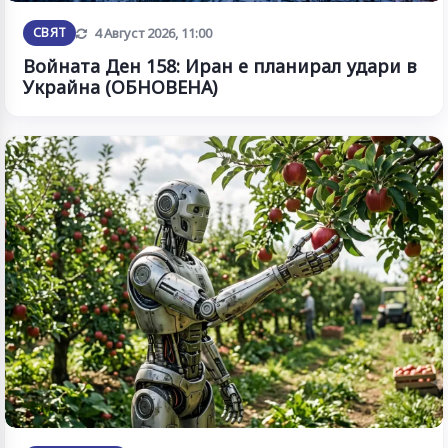
Обновена
СВЯТ
4 Август 2026, 11:00
Войната Ден 158: Иран е планирал удари в
Украйна (ОБНОВЕНА)