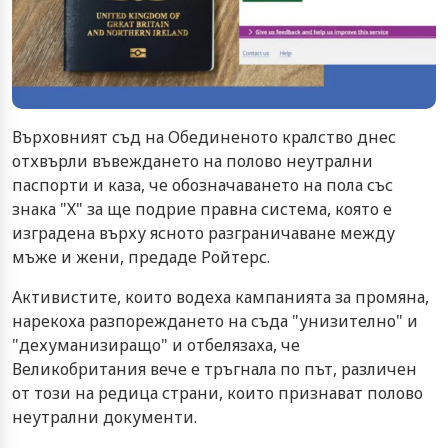
Върховният съд на Обединеното кралство днес
отхвърли въвеждането на полово неутрални
паспорти и каза, че обозначаването на пола със
знака "Х" за ще подрие правна система, която е
изградена върху ясното разграничаване между
мъже и жени, предаде Ройтерс.
Активистите, които водеха кампанията за промяна,
нарекоха разпореждането на съда "унизително" и
"дехуманизиращо" и отбелязаха, че
Великобритания вече е тръгнала по път, различен
от този на редица страни, които признават полово
неутрални документи.