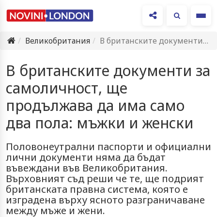
Ме
Великобритания
В британските документи за самоличност, ще продължава да има само…
В британските документи за
самоличност, ще
продължава да има само
два пола: мъжки и женски
Половонеутрални паспорти и официални
лични документи няма да бъдат
въвеждани във Великобритания.
Върховният съд реши че те, ще подрият
британската правна система, която е
изградена върху ясното разграничаване
между мъже и жени.