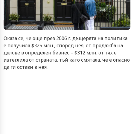
Оказа се, че още през 2006 г. дъщерята на политика
е получила $325 млн., според нея, от продажба на
дялове в определен бизнес – $312 млн. от тях е
изтеглила от страната, тъй като смятала, че е опасно
да ги остави в нея.