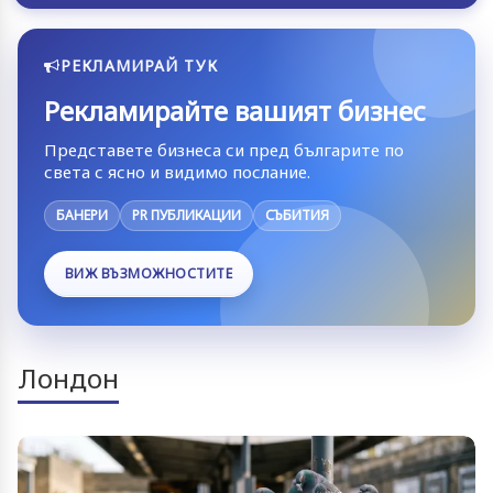
РЕКЛАМИРАЙ ТУК
Рекламирайте вашият бизнес
Представете бизнеса си пред българите по
света с ясно и видимо послание.
БАНЕРИ
PR ПУБЛИКАЦИИ
СЪБИТИЯ
ВИЖ ВЪЗМОЖНОСТИТЕ
Лондон