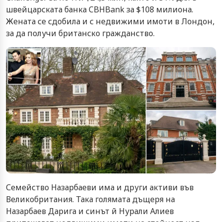
швейцарската банка CBHBank за $108 милиона.
Жената се сдобила и с недвижими имоти в Лондон,
за да получи британско гражданство.
Семейство Назарбаеви има и други активи във
Великобритания. Така голямата дъщеря на
Назарбаев Дарига и синът й Нурали Алиев