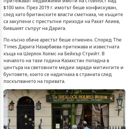
притежават недвижими имоти на стойност над
$100 млн. През 2019 г. имотът беше конфискуван,
след като британските власти сметнаха, че къщите
са закупени с престъпни приходи на Рахат Алиев,
бившият съпруг на Дарига.
По-късно обаче арестът беше отменен. Според The
Times Дарига Назарбаева притежава и известната
къща на Шерлок Холмс на Бейкър Стрийт. В
началото на тази година Казахстан попадна в
центъра на световните медии заради митингите и
бунтовете, които се надигнаха в страната след
поскъпването на горивата.