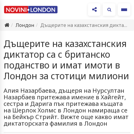
Ме
Лондон
Дъщерите на казахстанския диктатор са с британско поданство и имат…
Дъщерите на казахстанския
диктатор са с британско
поданство и имат имоти в
Лондон за стотици милиони
Алия Назарбаева, дъщеря на Нурсултан
Назарбаев притежава имение в Хайгейт,
сестра и Дарига пък притежава къщата
на Шерлок Холмс в Лондон намираща се
на Бейкър Стрийт. Вижте още какво имат
диктаторската фамилия в Лондон