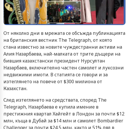
От няколко дни в мрежата се обсъжда публикацията
на британския вестник The Telegraph, от която
стана известно за новите чуждестранни активи на
Алия Назарбаева, най-малката от трите дъщери на
бившия казахстански президент Нурсултан
Назарбаев, включително частен самолет и луксозни
недвижими имоти. В статията се говори и за
изтеглянето на повече от $300 милиона от
Казахстан.
След изтеглянето на средствата, според The
Telegraph, Назарбаева е купила имение в
престижния квартал Хайгейт в Лондон за почти $12
млн, къща в Дубай за $14 млн и самолет Bombardier
Challenger за почти $24,5 млн, както и 51% дял в