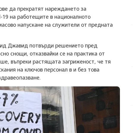
ове да прекратят нареждането за
-19 на работещите в националното
масово напускане на служители от предната
жид Джавид потвърди решението пред
но снощи, отказвайки се на практика от
аше, въпреки растящата загриженост, че тя
кания на ключов персонал в и без това
здравеoпaзване.