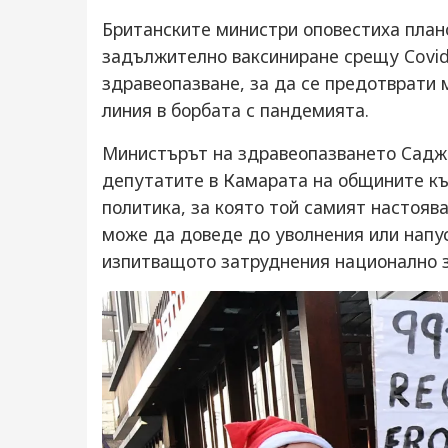
Британските министри оповестиха план
задължително ваксиниране срещу Covid
здравеопазване, за да се предотврати 
линия в борбата с пандемията.
Министърът на здравеопазването Сад
депутатите в Камарата на общините къс
политика, за която той самият настояв
може да доведе до уволнения или напус
изпитвaщото затруднения национално 