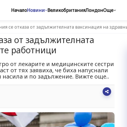
Начало
Новини
Великобритания
Лондон
Още
ия се отказа от задължителната ваксинация на здрав
аза от задължителната
ите работници
тро от лекарите и медицинските сестри
ст от тях заявиха, че биха напуснали
и насила и по задължение. Вижте още..