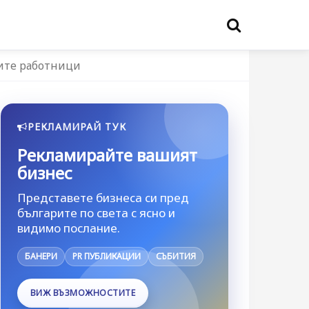
ните работници
РЕКЛАМИРАЙ ТУК
Рекламирайте вашият
бизнес
Представете бизнеса си пред
българите по света с ясно и
видимо послание.
БАНЕРИ
PR ПУБЛИКАЦИИ
СЪБИТИЯ
ВИЖ ВЪЗМОЖНОСТИТЕ