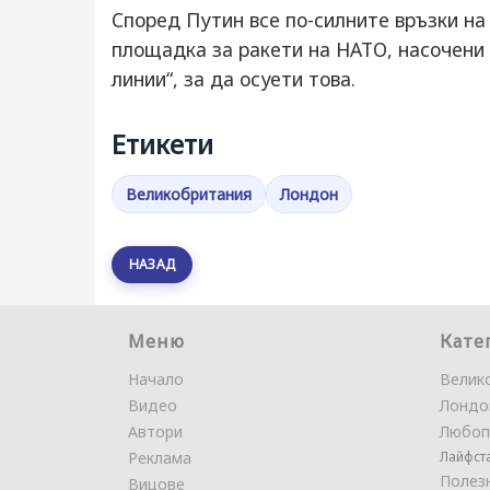
Според Путин все по-силните връзки на
площадка за ракети на НАТО, насочени 
линии“, за да осуети това.
Етикети
Великобритания
Лондон
НАЗАД
Меню
Кате
Начало
Велик
Видео
Лондо
Автори
Любоп
Реклама
Лайфст
Полез
Вицове