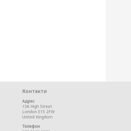
Контакти
Адрес
158 High Street
London E15 2FW
United Kingdom
Телефон