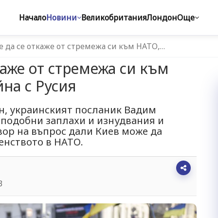
Начало
Новини
Великобритания
Лондон
Още
 да се откаже от стремежа си към НАТО,…
каже от стремежа си към
йна с Русия
он, украинският посланик Вадим
 подобни заплахи и изнудвания и
вор на въпрос дали Киев може да
енството в НАТО.
3