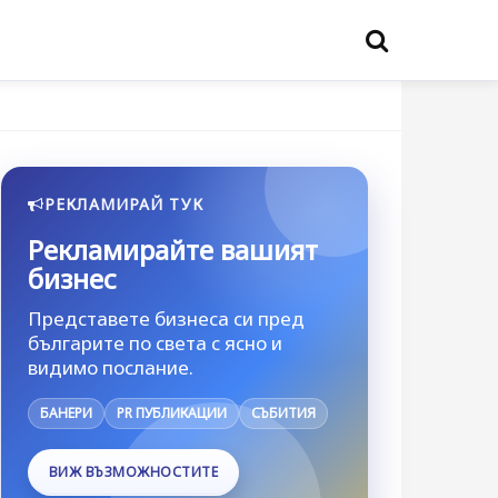
РЕКЛАМИРАЙ ТУК
Рекламирайте вашият
бизнес
Представете бизнеса си пред
българите по света с ясно и
видимо послание.
БАНЕРИ
PR ПУБЛИКАЦИИ
СЪБИТИЯ
ВИЖ ВЪЗМОЖНОСТИТЕ