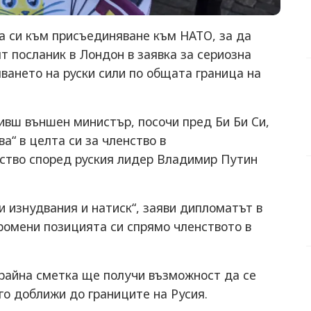
а си към присъединяване към НАТО, за да
ят посланик в Лондон в заявка за сериозна
пването на руски сили по общата граница на
ивш външен министър, посочи пред Би Би Си,
а“ в целта си за членство в
нство според руския лидер Владимир Путин
и изнудвания и натиск“, заяви дипломатът в
ромени позицията си спрямо членството в
 крайна сметка ще получи възможност да се
го доближи до границите на Русия.