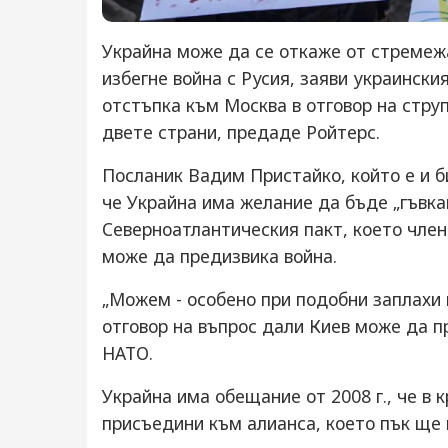
Украйна може да се откаже от стремеж
избегне война с Русия, заяви украински
отстъпка към Москва в отговор на стру
двете страни, предаде Ройтерс.
Посланик Вадим Пристайко, който е и б
че Украйна има желание да бъде „гъвкав
Северноатлантическия пакт, което чле
може да предизвика война.
„Можем - особено при подобни заплахи 
отговор на въпрос дали Киев може да п
НАТО.
Украйна има обещание от 2008 г., че в
присъедини към алианса, което пък ще 