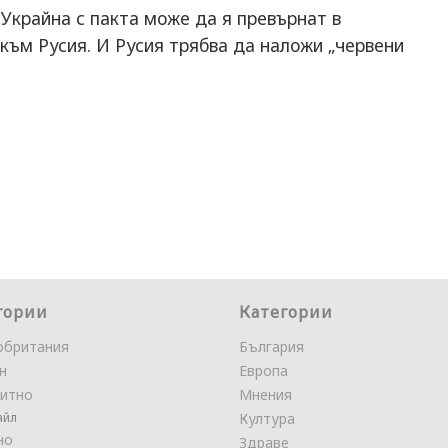
 Украйна с пакта може да я превърнат в
към Русия. И Русия трябва да наложи „червени
гории
Категории
обритания
България
н
Европа
итно
Мнения
айл
Култура
но
Здраве