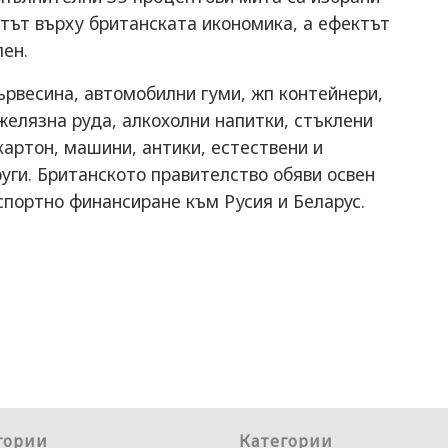
тът върху британската икономика, а ефектът
ен.
дървесина, автомобилни гуми, жп контейнери,
желязна руда, алкохолни напитки, стъклени
картон, машини, антики, естествени и
руги. Британското правителство обяви освен
кспортно финансиране към Русия и Беларус.
гории
Категории