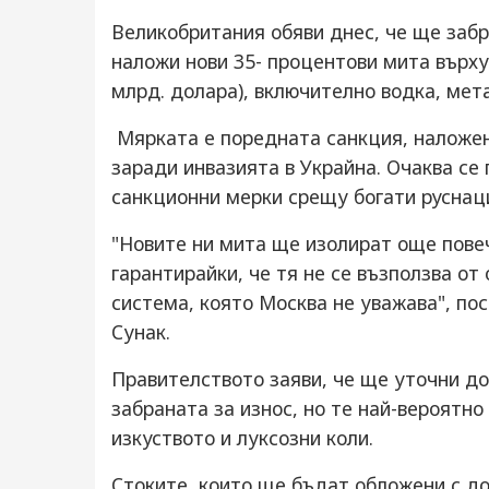
Великобритания обяви днес, че ще забр
наложи нови 35- процентови мита върху в
млрд. долара), включително водка, мета
Мярката е поредната санкция, наложен
заради инвазията в Украйна. Очаква се
санкционни мерки срещу богати руснац
"Новите ни мита ще изолират още повеч
гарантирайки, че тя не се възползва о
система, която Москва не уважава", по
Сунак.
Правителството заяви, че ще уточни до
забраната за износ, но те най-вероятно
изкуството и луксозни коли.
Стоките, които ще бъдат обложени с д