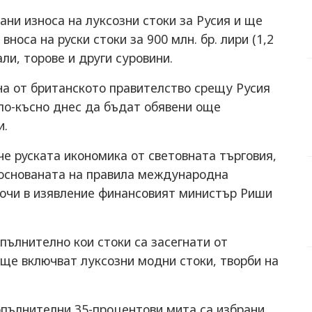
ани износа на луксозни стоки за Русия и ще
носа на руски стоки за 900 млн. бр. лири (1,2
ли, торове и други суровини.
а от британското правителство срещу Русия
 по-късно днес да бъдат обявени още
и.
е руската икономика от световната търговия,
т основаната на правила международна
сочи в изявление финансовият министър Риши
пълнително кои стоки са засегнати от
 ще включват луксозни модни стоки, творби на
опълнителни 35-процентови мита са избрани