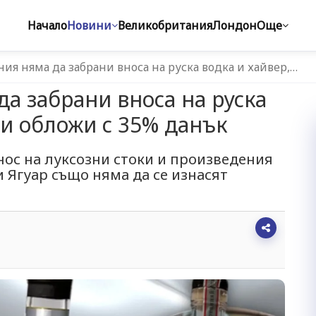
Начало
Новини
Великобритания
Лондон
Още
ия няма да забрани вноса на руска водка и хайвер,…
а забрани вноса на руска
ги обложи с 35% данък
нос на луксозни стоки и произведения
и Ягуар също няма да се изнасят