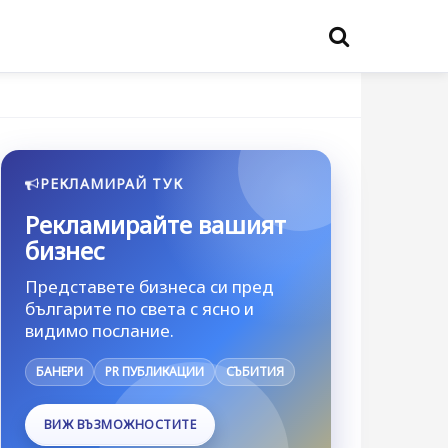
РЕКЛАМИРАЙ ТУК
Рекламирайте вашият
бизнес
Представете бизнеса си пред
българите по света с ясно и
видимо послание.
БАНЕРИ
PR ПУБЛИКАЦИИ
СЪБИТИЯ
ВИЖ ВЪЗМОЖНОСТИТЕ