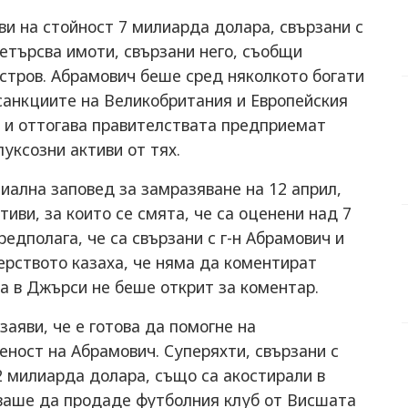
и на стойност 7 милиарда долара, свързани с
етърсва имоти, свързани него, съобщи
стров. Абрамович беше сред няколкото богати
санкциите на Великобритания и Европейския
а и оттогава правителствата предприемат
луксозни активи от тях.
иална заповед за замразяване на 12 април,
активи, за които се смята, че са оценени над 7
едполага, че са свързани с г-н Абрамович и
ерството казаха, че няма да коментират
та в Джърси не беше открит за коментар.
заяви, че е готова да помогне на
еност на Абрамович. Суперяхти, свързани с
2 милиарда долара, също са акостирали в
ваше да продаде футболния клуб от Висшата