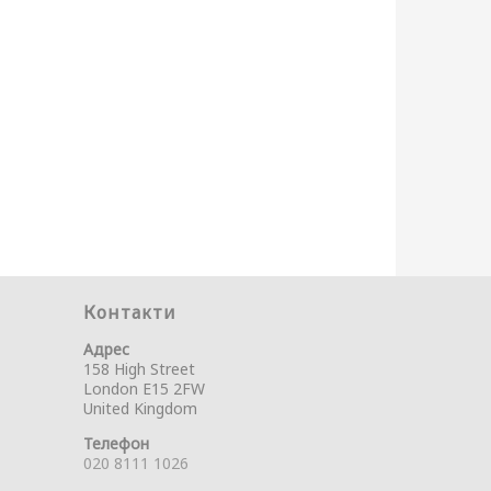
Контакти
Адрес
158 High Street
London E15 2FW
United Kingdom
Телефон
020 8111 1026