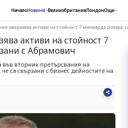
Начало
Новини
Великобритания
Лондон
Още
ия замразява активи на стойност 7 милиарда долара, 
ява активи на стойност 7
зани с Абрамович
 във вторник претърсвания на
 че са свързани с бизнес дейностите на