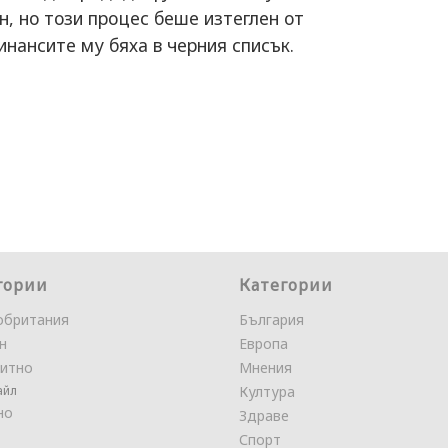
н, но този процес беше изтеглен от
инансите му бяха в черния списък.
гории
Категории
обритания
България
н
Европа
итно
Мнения
айл
Култура
но
Здраве
Спорт