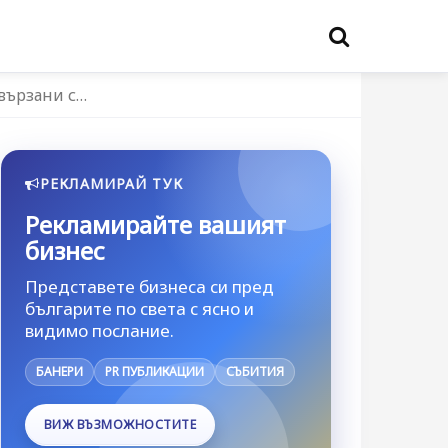
свързани с…
РЕКЛАМИРАЙ ТУК
Рекламирайте вашият
бизнес
Представете бизнеса си пред
българите по света с ясно и
видимо послание.
БАНЕРИ
PR ПУБЛИКАЦИИ
СЪБИТИЯ
ВИЖ ВЪЗМОЖНОСТИТЕ