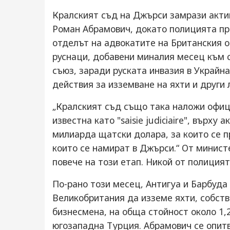
Кралският съд на Джърси замрази актив
Роман Абрамович, докато полицията пр
отделът на адвокатите на Британския о
руснаци, добавени миналия месец към 
съюз, заради руската инвазия в Украйн
действия за изземване на яхти и други 
„Кралският съд също така наложи офиц
известна като "saisie judiciaire", върху 
милиарда щатски долара, за които се пр
които се намират в Джърси.“ От минист
повече на този етап. Никой от полиция
По-рано този месец, Антигуа и Барбуда 
Великобритания да изземе яхти, собств
бизнесмена, на обща стойност около 1,
югозападна Турция. Абрамович се опит