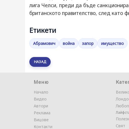
лига Челси, преди да бъде санкционира
британското правителство, след като ф
Етикети
Абрамович
война
запор
имущество
НАЗАД
Меню
Кате
Начало
Велик
Видео
Лондо
Автори
Любоп
Реклама
Лайфст
Полез
Вицове
Свят
Контакти