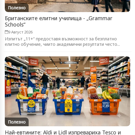
Полезно
Британските елитни училища - „Grammar
Schools“
9 Август 2026
Изпитът „11+“ предоставя възможност за безплатно
елитно обучение, чиито академични резултати често...
Полезно
Най-евтините: Aldi и Lidl изпревариха Tesco и