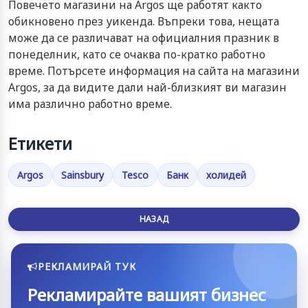
Повечето магазини на Argos ще работят както
обикновено през уикенда. Въпреки това, нещата
може да се различават на официалния празник в
понеделник, като се очаква по-кратко работно
време. Потърсете информация на сайта на магазини
Argos, за да видите дали най-близкият ви магазин
има различно работно време.
Етикети
Argos
Sainsbury
Tesco
Банк
холидей
НАЗАД
РЕКЛАМИРАЙ ТУК
Рекламирайте вашият бизнес