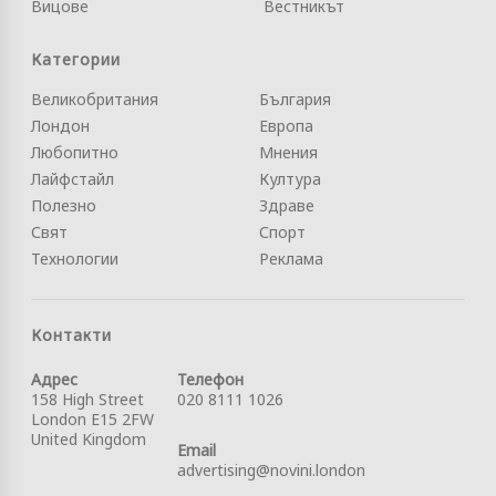
Вицове
Вестникът
Категории
Великобритания
България
Лондон
Европа
Любопитно
Мнения
Лайфстайл
Култура
Полезно
Здраве
Свят
Спорт
Технологии
Реклама
Контакти
Адрес
Телефон
158 High Street
020 8111 1026
London E15 2FW
United Kingdom
Email
advertising@novini.london