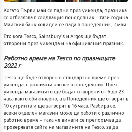
Когато Първи май се падне през уикенда, празника
се отбелязва в следващия понеделник – тази година
Майския банк холидей се пада в понеделник, 2 май.
Ето кога Tesco, Sainsbury's и Argos ще бъдат
отворени през уикенда и на официалния празник.
Работно време на Tesco по празниците
2022 г
Tesco ще бъде отворен в стандартно време през
уикенда, с различни часове в понеделник. През
уикенда магазините ще бъдат отворени от 6 до 23
часа както обикновено, а в Понеделник ще отворят в
10 сутринта и ще затворят в 16 часа. Разбира се,
всеки отделен магазин може да работи с различно
работно време – така че винаги се препоръчва да
проверявате сайта на магазините на Tesco, за да