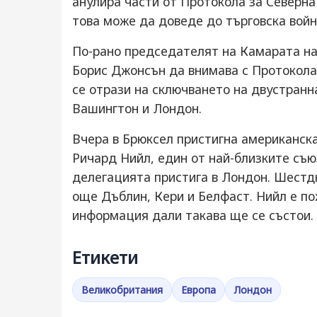
анулира части от Протокола за Северна
това може да доведе до търговска войн
По-рано председателят на Камарата н
Борис Джонсън да внимава с Протокола
се отрази на сключването на двустранн
Вашингтон и Лондон.
Вчера в Брюксел пристигна американск
Ричард Нийл, един от най-близките съ
делегацията пристига в Лондон. Шестд
още Дъблин, Кери и Белфаст. Нийл е п
информация дали такава ще се състои.
Етикети
Великобритания
Европа
Лондон