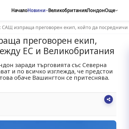
Начало
Новини
Великобритания
Лондон
Още
т: САЩ изпраща преговорен екип, който да посреднич
раща преговорен екип,
между ЕС и Великобритания
ндон заради търговията със Северна
ат и по всичко изглежда, че предстои
 това обаче Вашингтон се притеснява.