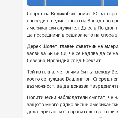
Спорът на Великобритания с ЕС за търг
навреди на единството на Запада по вр
американски служител. Днес в Лондон 
да посредничи в решаването на спора з
Дерек Шолет, главен съветник на амер
заяви за Би Би Си, че се надява да се 
Северна Ирландия след Брекзит.
Той изтъкна, че голяма битка между Ве
което се нуждае Вашингтон. Според не
възможност, за да доказва твърденията
Политически наблюдатели смятат, че н
защото много рядко висши американск
дела. Британското правителство готви 