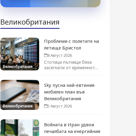
Великобритания
Проблеми с полетите на
летище Бристол
8 Август 2026
Стотици пътници бяха
Великобритания
засегнати от временното
преустановяване на
полетите. Движението се
възстановява...
Sky пусна най-евтиния
мобилен план във
Великобритания
5 Август 2026
Великобритания
Войната в Иран удвои
печалбата на енергийния