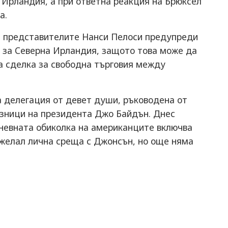
 Ирландия, а при ответна реакция на Брюксел
а.
а представителите Нанси Пелоси предупреди
 за Северна Ирландия, защото това може да
а сделка за свободна търговия между
а делегация от девет души, ръководена от
юзници на президента Джо Байдън. Днес
невната обиколка на американците включва
ожелал лична среща с Джонсън, но още няма