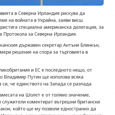
овията в Северна Ирландия рискува да
еме на войната в Украйна, заяви висш
пристига специална американска делегация, за
а Протокола за Северна Ирландия.
иканския държавен секретар Антъни Блинкън,
намери решение на спора за търговията в
ликобритания и ЕС е последното нещо, от
го Владимир Путин ще използва всяка
 си, че единството на Запада се разпада.
амесата на Шолет е от голямо значение,
и служители коментират вътрешни британски
закон, който ще му позволи едностранно да