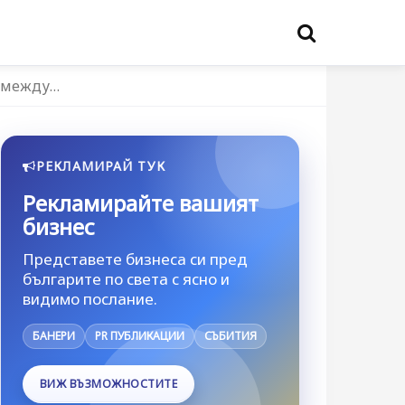
и между…
РЕКЛАМИРАЙ ТУК
Рекламирайте вашият
бизнес
Представете бизнеса си пред
българите по света с ясно и
видимо послание.
БАНЕРИ
PR ПУБЛИКАЦИИ
СЪБИТИЯ
ВИЖ ВЪЗМОЖНОСТИТЕ