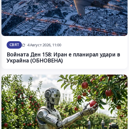
Обновена
СВЯТ
4 Август 2026, 11:00
Войната Ден 158: Иран е планирал удари в
Украйна (ОБНОВЕНА)