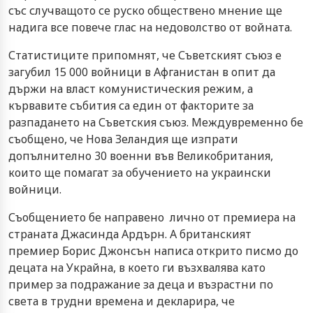
със случващото се руско обществено мнение ще
надига все повече глас на недоволство от войната.
Статистиците припомнят, че Съветският съюз е
загубил 15 000 войници в Афганистан в опит да
държи на власт комунистическия режим, а
кървавите събития са един от факторите за
разпадането на Съветския съюз. Междувременно бе
съобщено, че Нова Зеландия ще изпрати
допълнително 30 военни във Великобритания,
които ще помагат за обучението на украински
войници.
Съобщението бе направено лично от премиера на
страната Джасинда Ардърн. А британският
премиер Борис Джонсън написа открито писмо до
децата на Украйна, в което ги възхвалява като
пример за подражание за деца и възрастни по
света в трудни времена и декларира, че