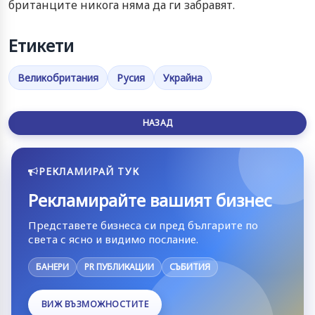
британците никога няма да ги забравят.
Етикети
Великобритания
Русия
Украйна
НАЗАД
РЕКЛАМИРАЙ ТУК
Рекламирайте вашият бизнес
Представете бизнеса си пред българите по
света с ясно и видимо послание.
БАНЕРИ
PR ПУБЛИКАЦИИ
СЪБИТИЯ
ВИЖ ВЪЗМОЖНОСТИТЕ