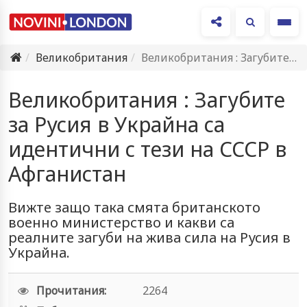
Ме
Великобритания
Великобритания : Загубите за Русия в Украйна са идентични с…
Великобритания : Загубите
за Русия в Украйна са
идентични с тези на СССР в
Афганистан
Вижте защо така смята британското
военно министерство и какви са
реалните загуби на жива сила на Русия в
Украйна.
Прочитания:
2264