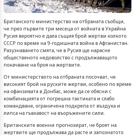
Британското министерство на отбраната съобщи,
че през първите три месеца от войната в Украйна
Русия вероятно е дала същия брой жертви колкото
СССР по време на 9-годишната война в Афганистан.
Разузнаването смята, че в Русия ще нарасне
общественото недоволство с продължаващото
покачване на броя на жертвите.
От министерството на отбраната посочват, че
високият брой на руските жертви, особено по време
на офанзивата в Донбас, може да се обясни с
комбинацията от погрешна тактиката и слабо
командване, ограничена подкрепа от въздуха и
липса на гъвкавост на въоръжените сили.
Британските военни прогнозират, че броят на
жертвите ще продължава да расте и запознатото