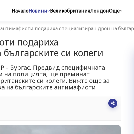
Начало
Новини
Великобритания
Лондон
Още
антимафиоти подариха специализиран дрон на българ
оти подариха
 българските си колеги
Р – Бургас. Предвид специфичната
и на полицията, ще преминат
ританските си колеги. Вижте още за
ка на българските антимафиоти