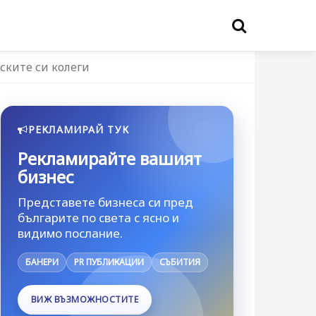
ските си колеги
РЕКЛАМИРАЙ ТУК
Рекламирайте вашият
бизнес
Представете бизнеса си пред
българите по света с ясно и
видимо послание.
БАНЕРИ
PR ПУБЛИКАЦИИ
СЪБИТИЯ
ВИЖ ВЪЗМОЖНОСТИТЕ