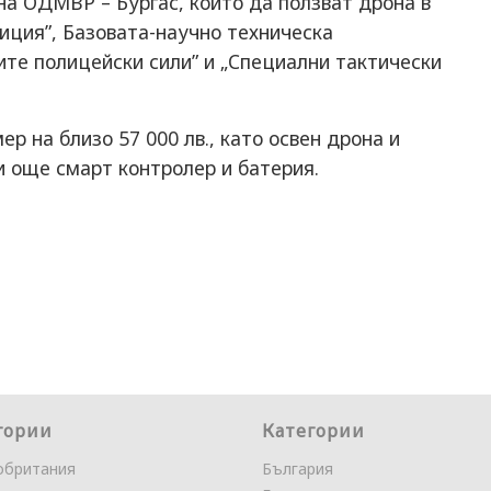
на ОДМВР – Бургас, които да ползват дрона в
иция”, Базовата-научно техническа
ите полицейски сили” и „Специални тактически
р на близо 57 000 лв., като освен дрона и
и още смарт контролер и батерия.
гории
Категории
обритания
България