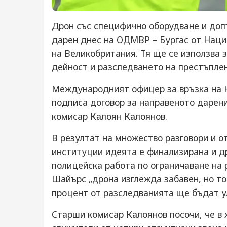
Дрон със специфично оборудване и до
дарен днес на ОДМВР – Бургас от Наци
на Великобритания. Тя ще се използва
дейност и разследването на престъплен
Международният офицер за връзка на
подписа договор за направеното дарен
комисар Калоян Калоянов.
В резултат на множество разговори и 
институции идеята е финализирана и д
полицейска работа по ограничаване на 
Шайърс „дрона изглежда забавен, но то
процент от разследванията ще бъдат у
Старши комисар Калоянов посочи, че в 