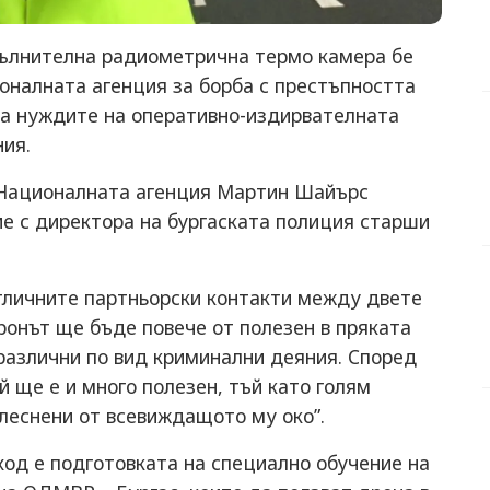
пълнителна радиометрична термо камера бе
оналната агенция за борба с престъпността
 за нуждите на оперативно-издирвателната
ия.
 Националната агенция Мартин Шайърс
ие с директора на бургаската полиция старши
отличните партньорски контакти между двете
ронът ще бъде повече от полезен в пряката
различни по вид криминални деяния. Според
й ще е и много полезен, тъй като голям
леснени от всевиждащото му око”.
ход е подготовката на специално обучение на