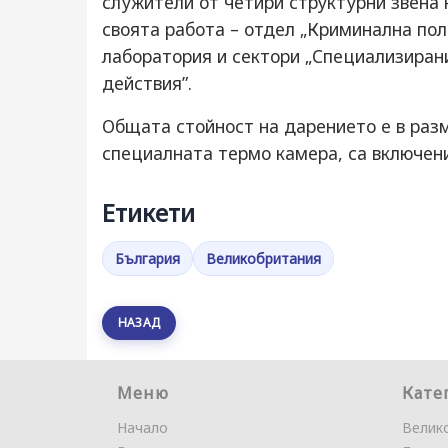
служители от четири структурни звена 
своята работа – отдел „Криминална пол
лаборатория и сектори „Специализиран
действия”.
Общата стойност на дарението е в разме
специалната термо камера, са включен
Етикети
България
Великобритания
НАЗАД
Меню
Кате
Начало
Велик