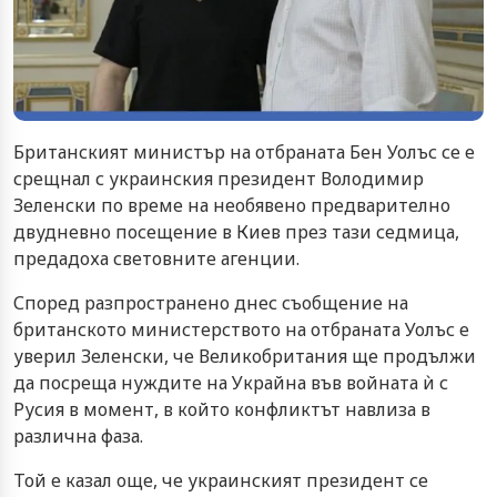
Британският министър на отбраната Бен Уолъс се е
срещнал с украинския президент Володимир
Зеленски по време на необявено предварително
двудневно посещение в Киев през тази седмица,
предадоха световните агенции.
Според разпространено днес съобщение на
британското министерството на отбраната Уолъс е
уверил Зеленски, че Великобритания ще продължи
да посреща нуждите на Украйна във войната ѝ с
Русия в момент, в който конфликтът навлиза в
различна фаза.
Той е казал още, че украинският президент се