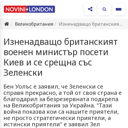
Ме
Великобритания
Изненадващо британският военен министър посети Киев и се срещна със…
Изненадващо британският
военен министър посети
Киев и се срещна със
Зеленски
Бен Уолъс е заявил, че Зеленски се
справя прекрасно, а той от своя страна е
благодарил за безрезервната подкрепа
на Великобритания за Украйна. "Тази
война показва кои са нашите приятели,
не просто стратегически приятели, а
истински приятели" е заявил Зел