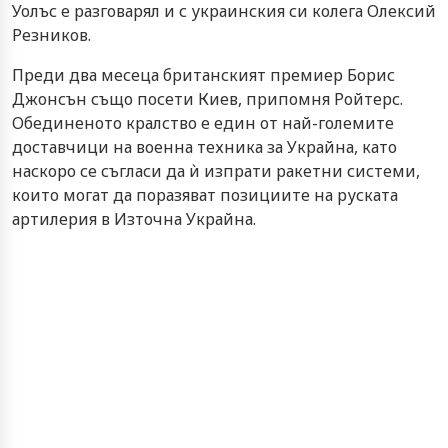
Уолъс е разговарял и с украинския си колега Олексий
Резников.
Преди два месеца британският премиер Борис
Джонсън също посети Киев, припомня Ройтерс.
Обединеното кралство е един от най-големите
доставчици на военна техника за Украйна, като
наскоро се съгласи да ѝ изпрати ракетни системи,
които могат да поразяват позициите на руската
артилерия в Източна Украйна.