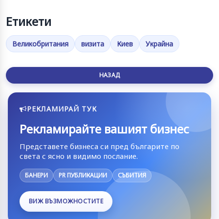
Етикети
Великобритания
визита
Киев
Украйна
НАЗАД
РЕКЛАМИРАЙ ТУК
Рекламирайте вашият бизнес
Представете бизнеса си пред българите по
света с ясно и видимо послание.
БАНЕРИ
PR ПУБЛИКАЦИИ
СЪБИТИЯ
ВИЖ ВЪЗМОЖНОСТИТЕ