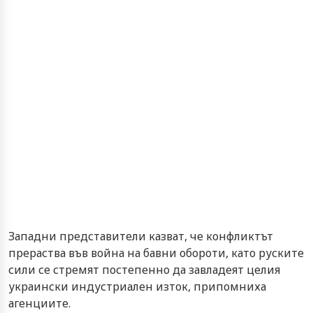
Западни представители казват, че конфликтът
прераства във война на бавни обороти, като руските
сили се стремят постепенно да завладеят целия
украински индустриален изток, припомниха
агенциите.