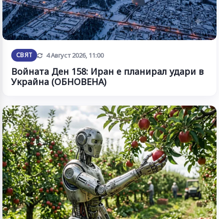
Обновена
СВЯТ
4 Август 2026, 11:00
Войната Ден 158: Иран е планирал удари в
Украйна (ОБНОВЕНА)