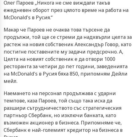
Олег Пароев „Никога не сме виждали такъв
ежедневен оборот през цялото време на работа на
McDonald's в Русия.“
Макар че Пароев не очаква това търсене да
продължи, той ще се стреми да надхвърли целта за
растеж на новия собственик Александър Говор, като
постигне поставените му задачи предсрочно. А,
Целта на новият собственик е да отвори 1000
ресторанта за четири до пет години, заведенията
на McDonald's в Русия бяха 850, припомням Дейли
мейл.
Наемането на персонал продължава с ударни
темпове, каза Пароев, той също така иска да
разшири сътрудничеството със стратегическия
партньор Сбербанк, но изключи банката, като
възможен акционер в бизнеса. Припомняме че,
Сбербанк е най-големият кредитор на бизнеса в