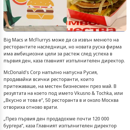
Big Macs и McFlurrys може да са извън менюто на
ресторантите наследници, но новата руска фирма
има амбициозни цели за растеж след успеха в
първия ден, каза главният изпълнителен директор.
McDonald's Corp напълно напусна Русия,
продавайки всички ресторанти, които
притежаваше, на местен бизнесмен през май. В
резултата на което под името Vkusno & Tochka, или
„Вкусно и това е“, 50 ресторанта в и около Москва
отвориха отново врати.
„През първия ден продадохме почти 120 000
бургера“, каза Главният изпълнителен директор