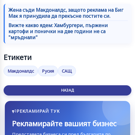
Жена съди Макдоналдс, защото реклама на Биг
Мак я принудила да прекъсне постите си.
Вижте какво ядем: Хамбургери, пържени
картофи и понички на две години не са
"мръднали"​
Етикети
Макдоналдс
Русия
САЩ
НАЗАД
РЕКЛАМИРАЙ ТУК
Рекламирайте вашият бизнес
Представете бизнеса си пред българите по