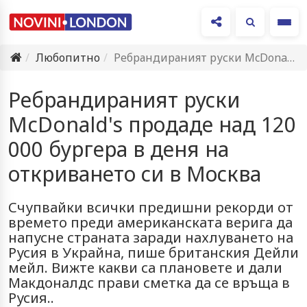
Ме
Любопитно
Ребрандираният руски McDonald's продаде над 120 000 бургера в деня…
Ребрандираният руски
McDonald's продаде над 120
000 бургера в деня на
откриването си в Москва
Счупвайки всички предишни рекорди от
времето преди американската верига да
напусне страната заради нахлуването на
Русия в Украйна, пише британския Дейли
мейл. Вижте какви са плановете и дали
Макдоналдс прави сметка да се връща в
Русия..