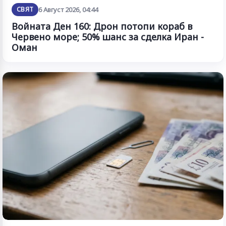
СВЯТ
6 Август 2026, 04:44
Войната Ден 160: Дрон потопи кораб в
Червено море; 50% шанс за сделка Иран -
Оман