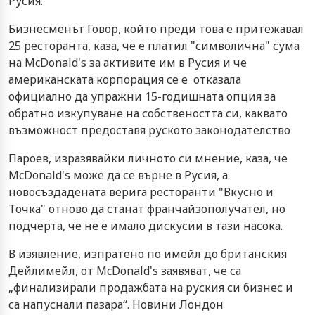
Русия.
Бизнесменът Говор, който преди това е притежавал
25 ресторанта, каза, че е платил "символична" сума
на McDonald's за активите им в Русия и че
американската корпорация се е отказала
официално да упражни 15-годишната опция за
обратно изкупуване на собствеността си, каквато
възможност предоставя руското законодателство
Пароев, изразявайки личното си мнение, каза, че
McDonald's може да се върне в Русия, а
новосъздадената верига ресторанти "Вкусно и
Точка" отново да станат франчайзополучател, но
подчерта, че не е имало дискусии в тази насока.
В изявление, изпратено по имейл до британския
Дейлимейл, от McDonald's заявяват, че са
„финализирали продажбата на руския си бизнес и
са напуснали пазара“. Новини Лондон