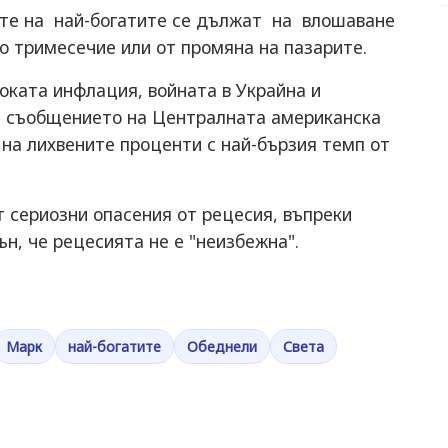
бите на най-богатите се дължат на влошаване
о тримесечие или от промяна на пазарите.
соката инфлация, войната в Украйна и
 и съобщението на Централната американска
на лихвените проценти с най-бързия темп от
 сериозни опасения от рецесия, въпреки
, че рецесията не е "неизбежна".
Марк
най-богатите
Обеднели
Света