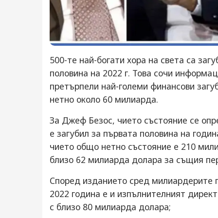
500-те най-богати хора на света са заг
половина на 2022 г. Това сочи информа
претърпели най-големи финансови загуб
нетно около 60 милиарда.
За Джеф Безос, чието състояние се опр
е загубил за първата половина на годи
чието общо нетно състояние е 210 мили
близо 62 милиарда долара за същия пе
Според изданието сред милиардерите п
2022 година е и изпълнителният дирек
с близо 80 милиарда долара;