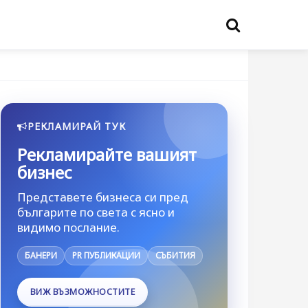
РЕКЛАМИРАЙ ТУК
Рекламирайте вашият
бизнес
Представете бизнеса си пред
българите по света с ясно и
видимо послание.
БАНЕРИ
PR ПУБЛИКАЦИИ
СЪБИТИЯ
ВИЖ ВЪЗМОЖНОСТИТЕ