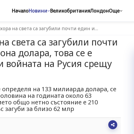
Начало
Новини
Великобритания
Лондон
Още
 хора на света са загубили почти един и…
 на света са загубили почти
на долара, това се е
и войната на Русия срещу
е определя на 133 милиарда долара, се
 половина на годината около 63
ието общо нетно състояние е 210
с загуби за близо 62 млр