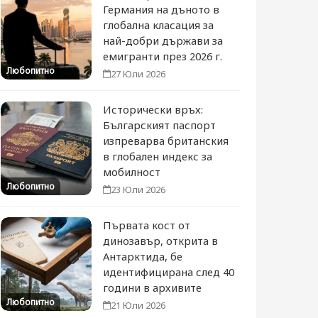
Германия на дъното в
глобална класация за
най-добри държави за
емигранти през 2026 г.
Любопитно
27 Юли 2026
Исторически връх:
Българският паспорт
изпреварва британския
в глобален индекс за
мобилност
Любопитно
23 Юли 2026
Първата кост от
динозавър, открита в
Антарктида, бе
идентифицирана след 40
години в архивите
Любопитно
21 Юли 2026