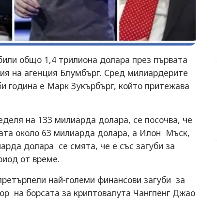
убили общо 1,4 трилиона долара през първата
ция на агенция Блумбърг. Сред милиардерите
и година е Марк Зукърбърг, който притежава
еделя на 133 милиарда долара, се посочва, че
ната около 63 милиарда долара, а Илон Мъск,
арда долара се смята, че е със загуби за
риод от време.
ретърпели най-големи финансови загуби за
тор на борсата за криптовалута Чангпенг Джао