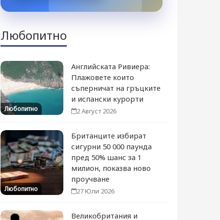
Любопитно
Английската Ривиера:
Плажовете които
съперничат на гръцките
и испански курорти
Любопитно
2 Август 2026
Британците избират
сигурни 50 000 паунда
пред 50% шанс за 1
милион, показва ново
проучване
Любопитно
27 Юли 2026
Великобритания и