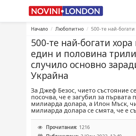
Начало
Любопитно
500-те най-богати
500-те най-богати хора
един и половина трилио
случило основно зарад
Украйна
За Джеф Безос, чието състояние с
посочва, че е загубил за първата
милиарда долара, а Илон Мъск, ч
милиарда долара се смята, че е съ
Прочитания:
1216