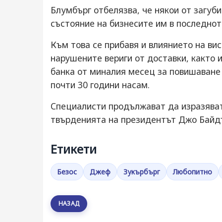
Блумбърг отбелязва, че някои от загу
състояние на бизнесите им в последнот
Към това се прибавя и влиянието на ви
нарушените вериги от доставки, както
банка от миналия месец за повишаване 
почти 30 години насам.
Специалисти продължават да изразяват
твърденията на президентът Джо Байдън
Етикети
Безос
Джеф
Зукърбърг
Любопитно
НАЗАД