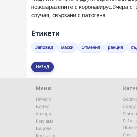
новозаразените с коронавирус.Вчера ст
случая, свързани с патогена.
Етикети
Заповед
маски
Отменил
ранция
съ
НАЗАД
Меню
Кате
Начало
Велик
Видео
Лондо
Автори
Любоп
Реклама
Лайфст
Полез
Вицове
Свят
Контакти