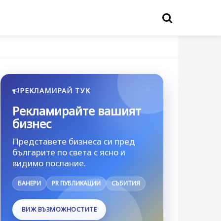
РЕКЛАМИРАЙ ТУК
Рекламирайте вашият
бизнес
Представете бизнеса си пред
българите по света с ясно и
видимо послание.
БАНЕРИ
PR ПУБЛИКАЦИИ
СЪБИТИЯ
ВИЖ ВЪЗМОЖНОСТИТЕ