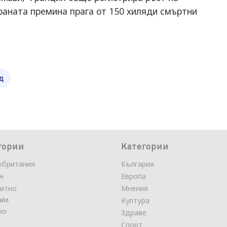
раната премина прага от 150 хиляди смъртни
д
гории
Категории
обритания
България
н
Европа
итно
Мнения
айл
Култура
но
Здраве
Спорт