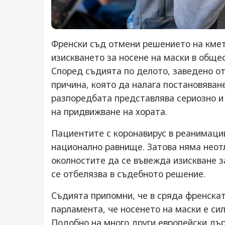
Френски съд отмени решението на кмет
изискването за носене на маски в обще
Според съдията по делото, заведено о
причина, която да налага постановяван
разпоредбата представлява сериозно и
на придвижване на хората.
Пациентите с коронавирус в реанимации
национално равнище. Затова няма неотл
околностите да се въвежда изискване з
се отбелязва в съдебното решение.
Съдията припомни, че в сряда френскат
парламента, че носенето на маски е си
Подобно на много други европейски дъ