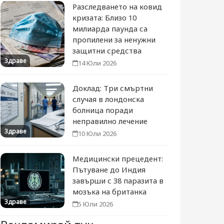
Разследването на ковид
кризата: Близо 10
милиарда паунда са
пропилени за ненужни
защитни средства
Здраве
14 Юли 2026
Доклад: Три смъртни
случая в лондонска
болница поради
неправилно лечение
Здраве
10 Юли 2026
Медицински прецедент:
Пътуване до Индия
завърши с 38 паразита в
мозъка на британка
Здраве
5 Юли 2026