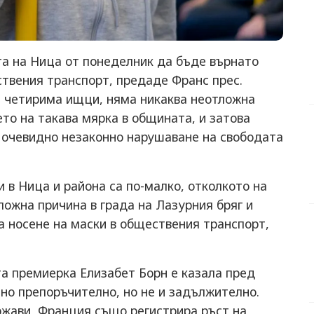
а на Ница от понеделник да бъде върнато
ствения транспорт, предаде Франс прес.
т четирима ищци, няма никаква неотложна
ето на такава мярка в общината, и затова
 очевидно незаконно нарушаване на свободата
 в Ница и района са по-малко, отколкото на
ожна причина в града на Лазурния бряг и
а носене на маски в обществения транспорт,
а премиерка Елизабет Борн е казала пред
лно препоръчително, но не и задължително.
ржави, Франция също регистрира ръст на