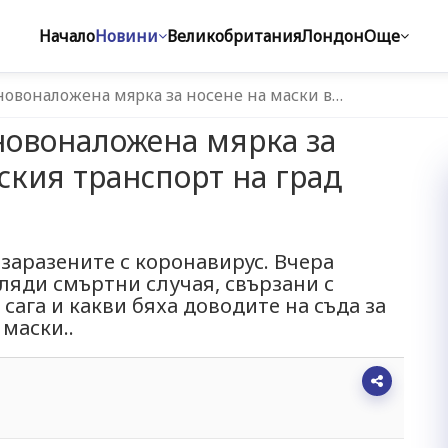
Начало
Новини
Великобритания
Лондон
Още
овоналожена мярка за носенe на маски в…
новоналожена мярка за
ския транспорт на град
заразените с коронавирус. Вчера
ляди смъртни случая, свързани с
сага и какви бяха доводите на съда за
 маски..