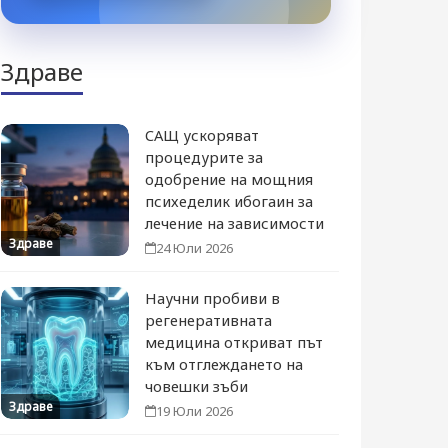
Здраве
САЩ ускоряват
процедурите за
одобрение на мощния
психеделик ибогаин за
лечение на зависимости
Здраве
24 Юли 2026
Научни пробиви в
регенеративната
медицина откриват път
към отглеждането на
човешки зъби
Здраве
19 Юли 2026