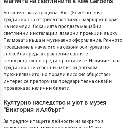
Магията на светлините в Kew Gardens
Ботаническата градина "Кю" (Kew Gardens)
традиционно открива своя зимен маршрут в края
на ноември. Локацията предлага мащабни
светлинни инсталации, лазерни проекции върху
Палмовата къща и музикално оформление. Ранното
посещение в началото на сезона осигурява по-
спокойна среда в сравнение с дните
непосредствено преди празниците. Наличието на
традиционни сезонни напитки допълва
преживяването, но поради високия обществен
интерес се препоръчва предварителна онлайн
проверка за налични билети.
Културно наследство и уют в музея
"Виктория и Албърт"
За предпочитащите дейности на закрито в
студените дни, музеите в района на Южен