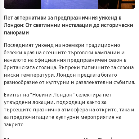
Пет алтернативи за предпразничния уикенд в
Лондон: От светлинни инсталации до исторически
панорами
Последният уикенд на ноември традиционно
бележи края на есенните търговски кампании и
началото на официалния предпразничен сезон в
британската столица. Въпреки типичните за сезона
ниски температури, Лондон предлага богато
разнообразие от културни и развлекателни събития.
Екипът на "Новини Лондон" селектира пет
утвърдени локации, подходящи както за
търсещите празнична атмосфера на открито, така и
за предпочитащите културни мероприятия на
закрито.