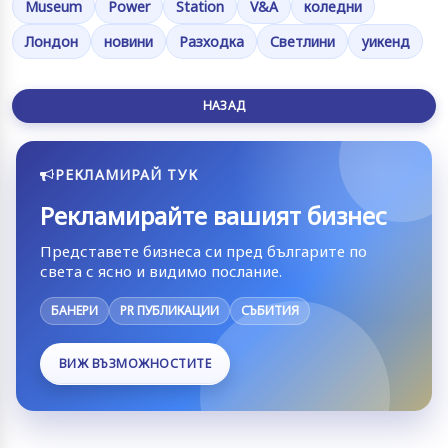
Museum
Power
Station
V&A
коледни
Лондон
новини
Разходка
Светлини
уикенд
НАЗАД
РЕКЛАМИРАЙ ТУК
Рекламирайте вашият бизнес
Представете бизнеса си пред българите по
света с ясно и видимо послание.
БАНЕРИ
PR ПУБЛИКАЦИИ
СЪБИТИЯ
ВИЖ ВЪЗМОЖНОСТИТЕ