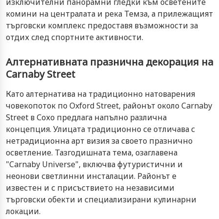
изключителни панорамни гледки към осветените
комини на централата и река Темза, а прилежащият
търговски комплекс предоставя възможности за
отдих след спортните активности.
Алтернативната празнична декорация на
Carnaby Street
Като алтернатива на традиционно натоварения
човекопоток по Oxford Street, районът около Carnaby
Street в Сохо предлага напълно различна
концепция. Улицата традиционно се отличава с
нетрадиционна арт визия за своето празнично
осветление. Тазгодишната тема, озаглавена
"Carnaby Universe", включва футуристични и
неонови светлинни инсталации. Районът е
известен и с присъствието на независими
търговски обекти и специализирани кулинарни
локации.