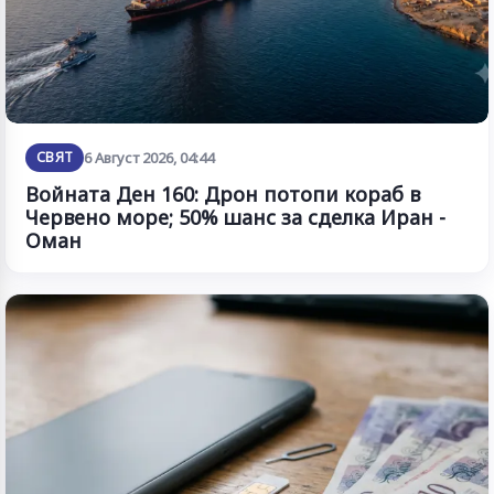
СВЯТ
6 Август 2026, 04:44
Войната Ден 160: Дрон потопи кораб в
Червено море; 50% шанс за сделка Иран -
Оман