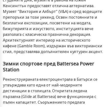
Кенсингтън предоставят отлична алтернатива.
Музеят "Виктория и Албърт" (V&A) е сред водещите
препоръки за този уикенд. Освен постоянните и
безплатни експозиции, посветени на модата,
бижутерията и изкуството, институцията вече
разполага с класическа празнична декорация.
Архитектурният интериор на историческото
кафене (Gamble Room), издържан във викториански
стил, представлява допълнителен културен акцент.
Зимни спортове пред Battersea Power
Station
Реконструираната електроцентрала в Батърси се
утвърждава като една от най-модерните
дестинации в столицата. Откритата ледена
пързалка (Glide at Battersea) вече функционира с
пълен капацитет. Съоръжението предлага