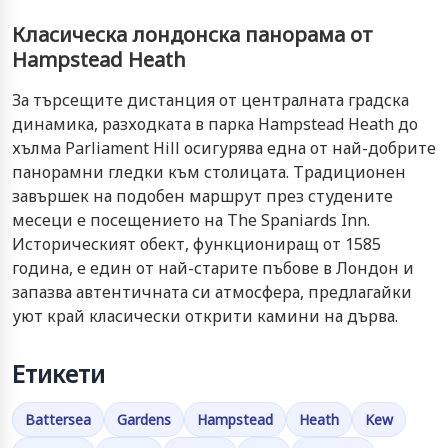
Класическа лондонска панорама от
Hampstead Heath
За търсещите дистанция от централната градска
динамика, разходката в парка Hampstead Heath до
хълма Parliament Hill осигурява една от най-добрите
панорамни гледки към столицата. Традиционен
завършек на подобен маршрут през студените
месеци е посещението на The Spaniards Inn.
Историческият обект, функциониращ от 1585
година, е един от най-старите пъбове в Лондон и
запазва автентичната си атмосфера, предлагайки
уют край класически открити камини на дърва.
Етикети
Battersea
Gardens
Hampstead
Heath
Kew