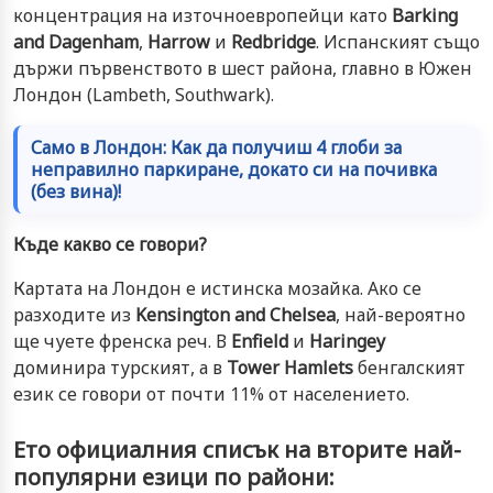
концентрация на източноевропейци като
Barking
and Dagenham
,
Harrow
и
Redbridge
. Испанският също
държи първенството в шест района, главно в Южен
Лондон (Lambeth, Southwark).
Само в Лондон: Как да получиш 4 глоби за
неправилно паркиране, докато си на почивка
(без вина)!
Къде какво се говори?
Картата на Лондон е истинска мозайка. Ако се
разходите из
Kensington and Chelsea
, най-вероятно
ще чуете френска реч. В
Enfield
и
Haringey
доминира турският, а в
Tower Hamlets
бенгалският
език се говори от почти 11% от населението.
Ето официалния списък на вторите най-
популярни езици по райони: