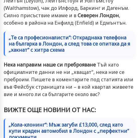
Лейтън (Leyton), Лейтънстоун и Уолтъмстоу
(Walthamstow), чак до Илфорд, Баркинг и Дагенъм.
Силно присъствие имаме и в
Северен Лондон
,
особено в района на Енфилд (Enfield) и Едмънтън.
„Те са професионалисти“: Откраднаха телефона
на българка в Лондон, а след това се опитаха да я
„хакнат“ с хитра схема
Нека направим наше си преброяване
Тъй като
официалните данни не ни „хващат“, нека ние се
преброим. Пишете в коментарите под статията или
във Фейсбук страницата ни – в кой квартал живеете
вие и много ли са българите около вас?
ВИЖТЕ ОЩЕ НОВИНИ ОТ НАС:
„Кола-клонинг“: Мъж загуби £13,000, след като
купи краден автомобил в Лондон с „перфектни“
документи