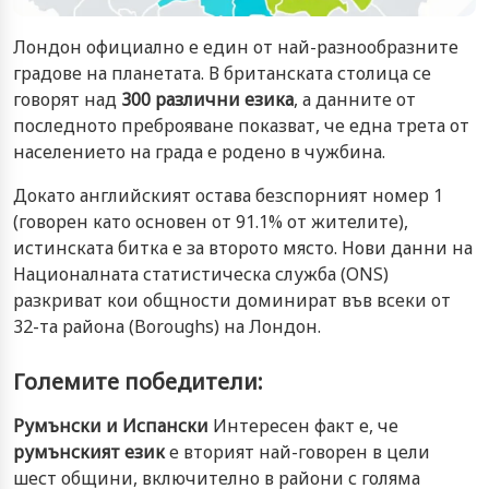
Лондон официално е един от най-разнообразните
градове на планетата. В британската столица се
говорят над
300 различни езика
, а данните от
последното преброяване показват, че една трета от
населението на града е родено в чужбина.
Докато английският остава безспорният номер 1
(говорен като основен от 91.1% от жителите),
истинската битка е за второто място. Нови данни на
Националната статистическа служба (ONS)
разкриват кои общности доминират във всеки от
32-та района (Boroughs) на Лондон.
Големите победители:
Румънски и Испански
Интересен факт е, че
румънският език
е вторият най-говорен в цели
шест общини, включително в райони с голяма