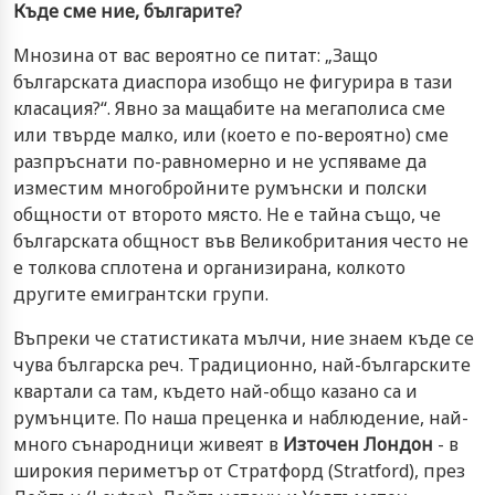
Къде сме ние, българите?
Мнозина от вас вероятно се питат: „Защо
българската диаспора изобщо не фигурира в тази
класация?“. Явно за мащабите на мегаполиса сме
или твърде малко, или (което е по-вероятно) сме
разпръснати по-равномерно и не успяваме да
изместим многобройните румънски и полски
общности от второто място. Не е тайна също, че
българската общност във Великобритания често не
е толкова сплотена и организирана, колкото
другите емигрантски групи.
Въпреки че статистиката мълчи, ние знаем къде се
чува българска реч. Традиционно, най-българските
квартали са там, където най-общо казано са и
румънците. По наша преценка и наблюдение, най-
много сънародници живеят в
Източен Лондон
- в
широкия периметър от Стратфорд (Stratford), през