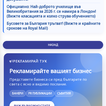
Официално: Най-доброто училище във
Великобритания за 2026 г. се намира в Лондон!
(Вижте класацията и колко струва обучението)
Бусовете за България тръгват! (Вижте и крайните
срокове на Royal Mail)
НАЗАД
РЕКЛАМИРАЙ ТУК
Рекламирайте вашият бизнес
Представете бизнеса си пред българите по
света с ясно и видимо послание.
БАНЕРИ
PR ПУБЛИКАЦИИ
СЪБИТИЯ
ВИЖ ВЪЗМОЖНОСТИТЕ