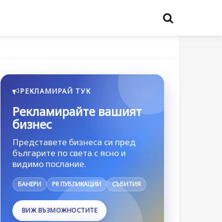
РЕКЛАМИРАЙ ТУК
Рекламирайте вашият
бизнес
Представете бизнеса си пред
българите по света с ясно и
видимо послание.
БАНЕРИ
PR ПУБЛИКАЦИИ
СЪБИТИЯ
ВИЖ ВЪЗМОЖНОСТИТЕ