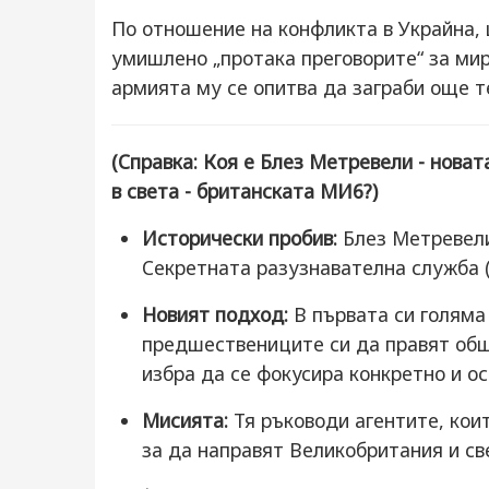
По отношение на конфликта в Украйна,
умишлено „протака преговорите“ за мир
армията му се опитва да заграби още т
(Справка: Коя е Блез Метревели - нова
в света - британската МИ6?)
Исторически пробив:
Блез Метревели
Секретната разузнавателна служба (S
Новият подход:
В първата си голяма
предшествениците си да правят общ 
избра да се фокусира конкретно и ос
Мисията:
Тя ръководи агентите, кои
за да направят Великобритания и св