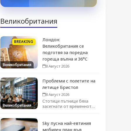
Великобритания
Лондон:
BREAKING
Великобритания се
подготвя за поредна
гореща вълна и 36°C
Великобритания
8 Август 2026
Проблеми с полетите на
летище Бристол
8 Август 2026
Стотици пътници бяха
Великобритания
засегнати от временното
преустановяване на
полетите. Движението се
възстановява...
Sky пусна най-евтиния
мобилен план във