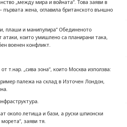
нство „между мира и войната“. Това заяви в
– първата жена, оглавила британското външно
зи, плаши и манипулира“ Обединеното
т атаки, които умишлено са планирани така,
бен военен конфликт.
т т.нар. „сива зона“, които Москва използва:
пример палежа на склад в Източен Лондон,
на.
инфраструктура.
т около летища и бази, а руски шпионски
морета“, заяви тя.