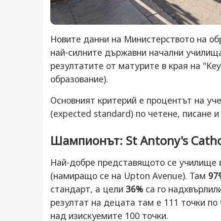
Новите данни на Министерството на обра
най-силните държавни начални училища
резултатите от матурите в края на "Ke
образование).
Основният критерий е процентът на уче
(expected standard) по четене, писане 
Шампионът: St Antony's Cathol
Най-добре представящото се училище 
(намиращо се на Upton Avenue). Там
97
стандарт, а цели
36%
са го надхвърлили
резултат на децата там е 111 точки по
над изискуемите 100 точки.