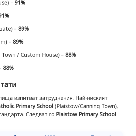
use) –
91%
91%
Gate) –
89%
am) –
89%
g Town / Custom House) –
88%
 –
88%
лтати
лища изпитват затруднения. Най-ниският
atholic Primary School
(Plaistow/Canning Town),
тандарта. Следват го
Plaistow Primary School