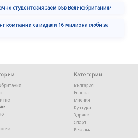
очно студентския заем във Великобритания?
инг компании са издали 16 милиона глоби за
гории
Категории
обритания
България
н
Европа
итно
Мнения
айл
Култура
но
Здраве
Спорт
логии
Реклама