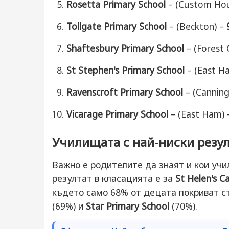
Rosetta Primary School
– (Custom Ho
Tollgate Primary School
– (Beckton) –
Shaftesbury Primary School
– (Forest 
St Stephen's Primary School
– (East H
Ravenscroft Primary School
– (Cannin
Vicarage Primary School
– (East Ham)
Училищата с най-ниски резу
Важно е родителите да знаят и кои учи
резултат в класацията е за
St Helen's C
където само 68% от децата покриват с
(69%) и
Star Primary School
(70%).