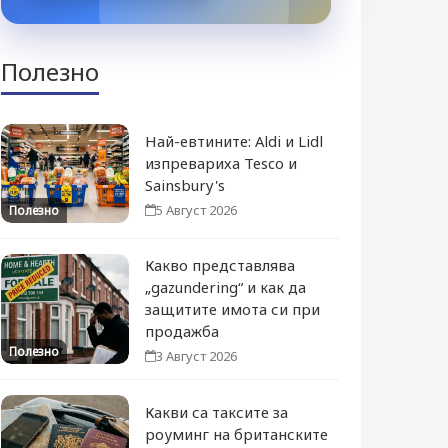
Полезно
Най-евтините: Aldi и Lidl
изпревариха Tesco и
Sainsbury's
5 Август 2026
Полезно
Какво представлява
„gazundering“ и как да
защитите имота си при
продажба
Полезно
3 Август 2026
Какви са таксите за
роуминг на британските