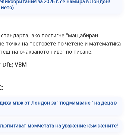
икобритания за 2026 г. се намира в Лондон!
нието)
 стандарта, ако постигне "мащабиран
вече точки на тестовете по четене и математика
тещ на очакваното ниво" по писане.
/ DfE)
VBM
:
диха мъж от Лондон за ''подмамване'' на деца в
възпитават момчетата на уважение към жените!