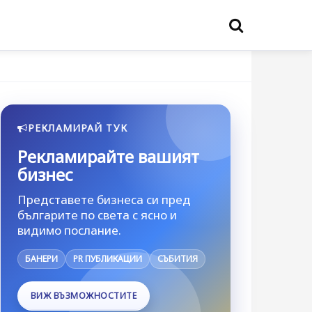
РЕКЛАМИРАЙ ТУК
Рекламирайте вашият
бизнес
Представете бизнеса си пред
българите по света с ясно и
видимо послание.
БАНЕРИ
PR ПУБЛИКАЦИИ
СЪБИТИЯ
ВИЖ ВЪЗМОЖНОСТИТЕ