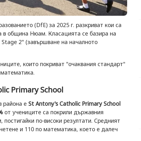
зованието (DfE) за 2025 г. разкриват кои са
 в община Нюам. Класацията се базира на
y Stage 2" (завършване на началното
ниците, които покриват "очаквания стандарт"
и математика.
ic Primary School
в района е
St Antony's Catholic Primary School
%
от учениците са покрили държавния
, постигайки по-високи резултати. Средният
 четене и 110 по математика, което е далеч