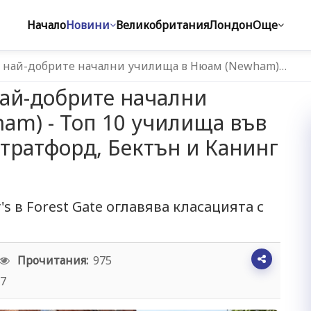
Начало
Новини
Великобритания
Лондон
Още
а най-добрите начални училища в Нюам (Newham)…
най-добрите начални
am) - Топ 10 училища във
Стратфорд, Бектън и Канинг
s в Forest Gate оглавява класацията с
т
Прочитания:
975
17