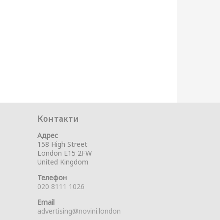
Контакти
Адрес
158 High Street
London E15 2FW
United Kingdom
Телефон
020 8111 1026
Email
advertising@novini.london