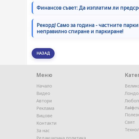
Финансов съвет: Да изплатим ли предср
Рекорд! Само за година - частните парк
неправилно спиране и паркиране!
НАЗАД
Меню
Кате
Начало
Велик
Видео
Лондо
Автори
Любоп
Реклама
Лайфст
Полез
Вицове
Свят
Контакти
Техно
За нас
Редакционна политика