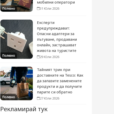
мобилни оператори
31 Юли 2026
Полезно
Експерти
предупреждават:
Опасни адаптери за
пътуване, продавани
онлайн, застрашават
живота на туристите
Полезно
29 Юли 2026
Тайният трик при
доставките на Tesco: Как
да запазите заменените
продукти и да получите
парите си обратно
Полезно
27 Юли 2026
Рекламирай тук