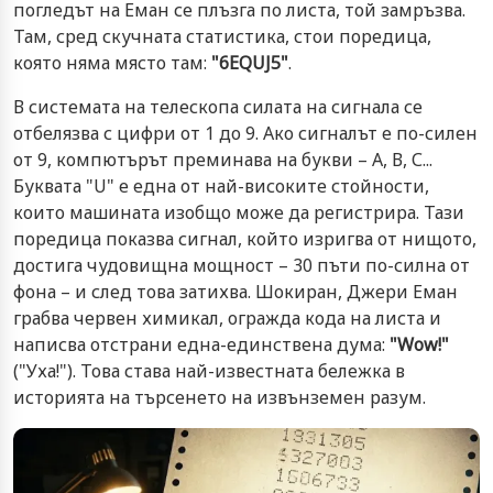
погледът на Еман се плъзга по листа, той замръзва.
Там, сред скучната статистика, стои поредица,
която няма място там:
"6EQUJ5"
.
В системата на телескопа силата на сигнала се
отбелязва с цифри от 1 до 9. Ако сигналът е по-силен
от 9, компютърът преминава на букви – А, В, С...
Буквата "U" е една от най-високите стойности,
които машината изобщо може да регистрира. Тази
поредица показва сигнал, който изригва от нищото,
достига чудовищна мощност – 30 пъти по-силна от
фона – и след това затихва. Шокиран, Джери Еман
грабва червен химикал, огражда кода на листа и
написва отстрани една-единствена дума:
"Wow!"
("Уха!"). Това става най-известната бележка в
историята на търсенето на извънземен разум.