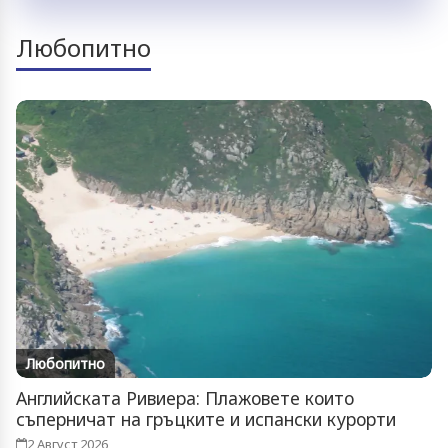
Любопитно
Любопитно
Английската Ривиера: Плажовете които
съперничат на гръцките и испански курорти
2 Август 2026