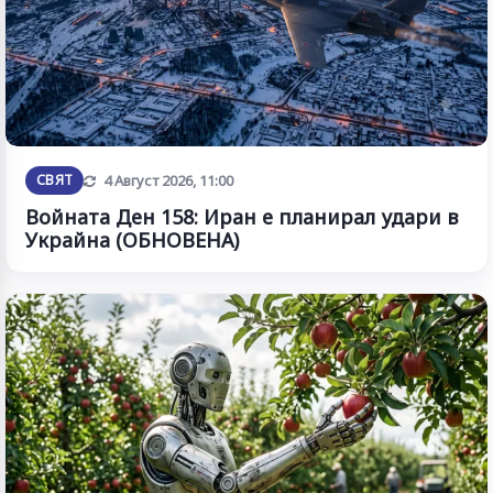
Обновена
СВЯТ
4 Август 2026, 11:00
Войната Ден 158: Иран е планирал удари в
Украйна (ОБНОВЕНА)