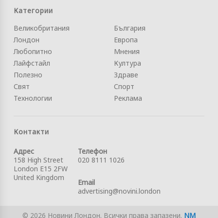
Категории
Великобритания
България
Лондон
Европа
Любопитно
Мнения
Лайфстайл
Култура
Полезно
Здраве
Свят
Спорт
Технологии
Реклама
Контакти
Адрес
Телефон
158 High Street
020 8111 1026
London E15 2FW
United Kingdom
Email
advertising@novini.london
© 2026 Новини Лондон. Всички права запазени.
NM