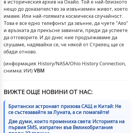
в историческия архив на Охайо. Той е най-близкото
нещо до доказателство за извънземен живот, което
имаме. Или най-голямата космическа случайност.
Това е все едно телефонът да звънне, да чуете "Ало"
и връзката да прекъсне завинаги, преди да успеете
да отговорите. И до днес ние продължаваме да
слушаме, надявайки се, че някой от Стрелец ще се
обади отново.
(информация: History/NASA/Ohio History Connection,
снимка: ИИ)
VBM
ВИЖТЕ ОЩЕ НОВИНИ ОТ НАС:
Британски астронавт призова САЩ и Китай: Не
се състезавайте за Луната, а си помагайте!
Две думи, които промениха света: Историята на
първия SMS, изпратен във Великобритания