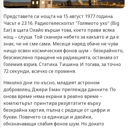
Представете си нощта на 15 август 1977 година.
Часът е 23:16. Радиотелескопът "Голямото ухо" (Big
Ear) в щата Охайо върши това, което прави всяка
нощ – слуша. Той сканира небето за какъвто и да е
знак, че не сме сами. Месеци наред обаче не чува
нищо освен космическия фонов шум – безкрайното,
безсмислено пращене на радиацията, останала от
Големия взрив. Статика. Тишина. И тогава, за точно
72 секунди, всичко се променя.
Няколко дни по-късно, младият астроном
доброволец Джери Еман преглежда данните. По
онова време няма екрани в реално време –
компютърът принтира резултатите върху
безкрайна хартия, пълна с редици от цифри и
букви. Повечето са единици и двойки,
обозначаващи слабия фонов шум. Но докато