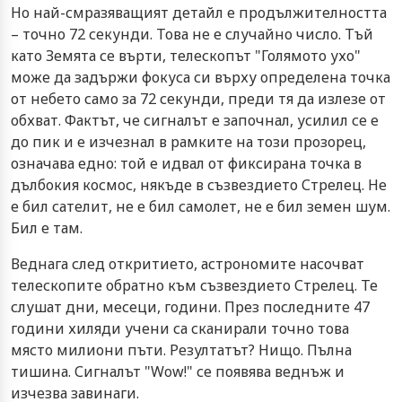
Но най-смразяващият детайл е продължителността
– точно 72 секунди. Това не е случайно число. Тъй
като Земята се върти, телескопът "Голямото ухо"
може да задържи фокуса си върху определена точка
от небето само за 72 секунди, преди тя да излезе от
обхват. Фактът, че сигналът е започнал, усилил се е
до пик и е изчезнал в рамките на този прозорец,
означава едно: той е идвал от фиксирана точка в
дълбокия космос, някъде в съзвездието Стрелец. Не
е бил сателит, не е бил самолет, не е бил земен шум.
Бил е там.
Веднага след откритието, астрономите насочват
телескопите обратно към съзвездието Стрелец. Те
слушат дни, месеци, години. През последните 47
години хиляди учени са сканирали точно това
място милиони пъти. Резултатът? Нищо. Пълна
тишина. Сигналът "Wow!" се появява веднъж и
изчезва завинаги.