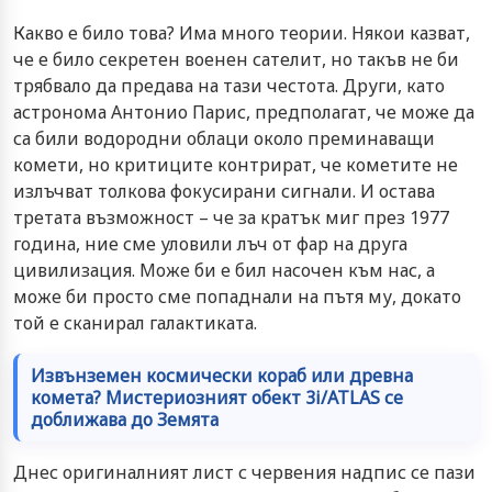
Какво е било това? Има много теории. Някои казват,
че е било секретен военен сателит, но такъв не би
трябвало да предава на тази честота. Други, като
астронома Антонио Парис, предполагат, че може да
са били водородни облаци около преминаващи
комети, но критиците контрират, че кометите не
излъчват толкова фокусирани сигнали. И остава
третата възможност – че за кратък миг през 1977
година, ние сме уловили лъч от фар на друга
цивилизация. Може би е бил насочен към нас, а
може би просто сме попаднали на пътя му, докато
той е сканирал галактиката.
Извънземен космически кораб или древна
комета? Мистериозният обект 3i/ATLAS се
доближава до Земята
Днес оригиналният лист с червения надпис се пази