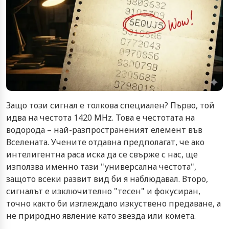
Защо този сигнал е толкова специален? Първо, той
идва на честота 1420 MHz. Това е честотата на
водорода – най-разпространеният елемент във
Вселената. Учените отдавна предполагат, че ако
интелигентна раса иска да се свърже с нас, ще
използва именно тази "универсална честота",
защото всеки развит вид би я наблюдавал. Второ,
сигналът е изключително "тесен" и фокусиран,
точно както би изглеждало изкуствено предаване, а
не природно явление като звезда или комета.