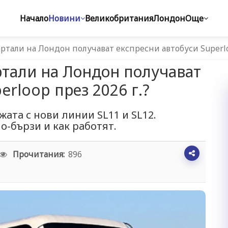
Начало
Новини
Великобритания
Лондон
Още
артали на Лондон получават експресни автобуси Super
ртали на Лондон получават
erloop през 2026 г.?
ата с нови линии SL11 и SL12.
о-бързи и как работят.
Прочитания:
896