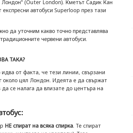
 Лондон" (Outer London). Кметът Садик Кан
 експресни автобуси Superloop през тази
жно да уточним какво точно представлява
т традиционните червени автобуси.
ЗВА ТАКА?
 идва от факта, че тези линии, свързани
ъг около цял Лондон. Идеята е да свържат
да се налага да влизате до центъра на
втобус:
op
НЕ спират на всяка спирка
. Те спират