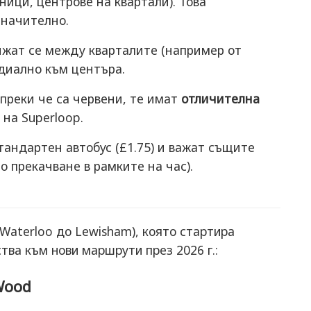
ници, центрове на квартали). Това
значително.
ижат се между кварталите (например от
радиално към центъра.
преки че са червени, те имат
отличителна
 на Superloop.
тандартен автобус (£1.75) и важат същите
о прекачване в рамките на час).
 Waterloo до Lewisham), която стартира
тва към нови маршрути през 2026 г.:
Wood