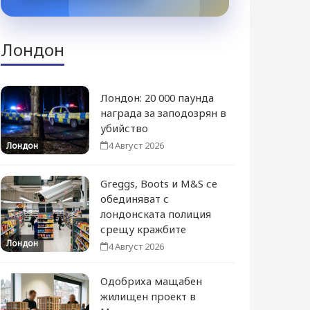
Лондон
Лондон: 20 000 паунда
награда за заподозрян в
убийство
4 Август 2026
Лондон
Greggs, Boots и M&S се
обединяват с
лондонската полиция
срещу кражбите
Лондон
4 Август 2026
Одобриха мащабен
жилищен проект в