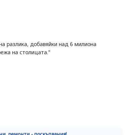
лна разлика, добавяйки над 6 милиона
ежа на столицата."
ни, ремонти - поскъпвания!