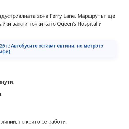
ндустриалната зона Ferry Lane. Маршрутът ще
айки важни точки като Queen's Hospital и
6 г.: Автобусите остават евтини, но метрото
рифи)
инути
.
и
.
линии, по които се работи: