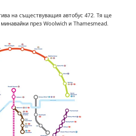
тива на съществуващия автобус 472. Тя ще
, минавайки през Woolwich и Thamesmead.