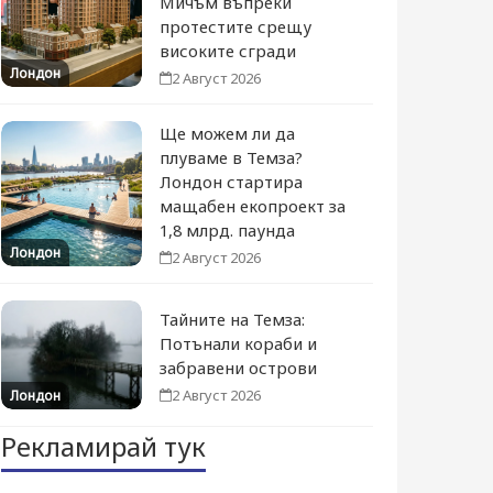
Мичъм въпреки
протестите срещу
високите сгради
Лондон
2 Август 2026
Ще можем ли да
плуваме в Темза?
Лондон стартира
мащабен екопроект за
1,8 млрд. паунда
Лондон
2 Август 2026
Тайните на Темза:
Потънали кораби и
забравени острови
2 Август 2026
Лондон
Рекламирай тук