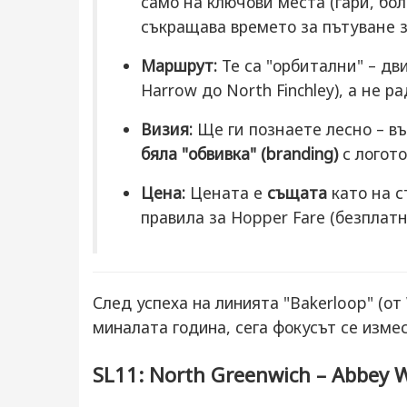
само на ключови места (гари, бол
съкращава времето за пътуване 
Маршрут:
Те са "орбитални" – дв
Harrow до North Finchley), а не 
Визия:
Ще ги познаете лесно – въ
бяла "обвивка" (branding)
с логото
Цена:
Цената е
същата
като на с
правила за Hopper Fare (безплатн
След успеха на линията "Bakerloop" (от
миналата година, сега фокусът се измес
SL11: North Greenwich – Abbey 