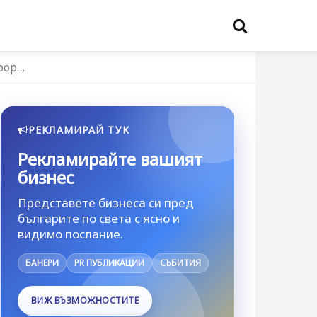
loop…
РЕКЛАМИРАЙ ТУК
Рекламирайте вашият
бизнес
Представете бизнеса си пред
българите по света с ясно и
видимо послание.
БАНЕРИ
PR ПУБЛИКАЦИИ
СЪБИТИЯ
ВИЖ ВЪЗМОЖНОСТИТЕ