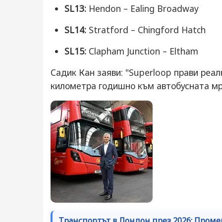
SL13:
Hendon – Ealing Broadway
SL14:
Stratford – Chingford Hatch
SL15:
Clapham Junction – Eltham
Садик Кан заяви: "Superloop прави реа
километра годишно към автобусната мр
Транспортът в Лондон през 2026: Проме