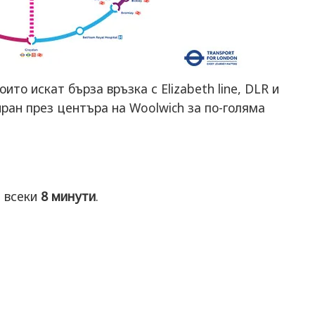
ито искат бърза връзка с Elizabeth line, DLR и
ан през центъра на Woolwich за по-голяма
а всеки
8 минути
.