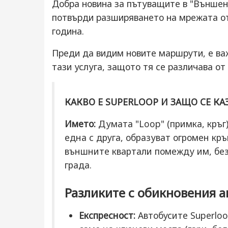
Добра новина за пътуващите в "Външен
потвърди разширяването на мрежата от
година.
Преди да видим новите маршрути, е ва
тази услуга, защото тя се различава о
КАКВО Е SUPERLOOP И ЗАЩО СЕ КА
Името:
Думата "Loop" (примка, кръг)
една с друга, образуват огромен кр
външните квартали помежду им, без 
града.
Разликите с обикновения а
Експресност:
Автобусите Superlo