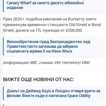
Canary Wharf за своето десето юбилейно
издание
През 2024 г. подобна кампания на Burberry, която
преименува временно станциите Old Street и Bond
Street, донесе на TfL приходи от £500,000.
Великобритания пред безпрецедентен ход:
Правителството заплашва да забрани
социалната мрежа X на Илон Мъск
(информация: BBC, снимка: ИИ, Heineken) VBM
ВИЖТЕ ОЩЕ НОВИНИ ОТ НАС:
Домът на Дейвид Боуи в Лондон отваря врати за
фенове: Вижте къде е написана Space Oddity