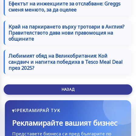
Ефектът на инжекциите за отслабване: Greggs
сменя менюто, за да оцелее
Край на паркирането върху тротоари в Англия?
Правителството дава нови правомощия на
общините
Любимият обяд на Великобритания: Кой
сандвич и напитка победиха в Tesco Meal Deal
през 2025?
НАЗАД
РЕКЛАМИРАЙ ТУК
Рекламирайте вашият бизнес
Представете бизнеса си пред българите по