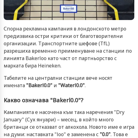
Спорна рекламна кампания в лондонското метро
предизвика остри критики от благотворителни
организации. Транспортните шефове (TfL)
разрешиха временно преименуване на станции по
линията Bakerloo като част от партньорство с
марката бира Heineken.
Табелите на централни станции вече носят
имената
"Bakerl0.0"
и
"Waterl0.0"
.
Какво означава "Bakerl0.0"?
Кампанията е насочена към така наречения "Dry
January" (Сух януари) – месец, в който много
британци се отказват от алкохола. Новото име е игра
на думи: наставката "loo" е заменена с
"0.0"
. Това е