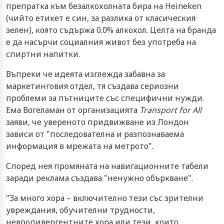
препратка към безалкохолната бира на Heineken
(чийто етикет е син, за разлика от класическия
зелен), която съдържа 0.0% алкохол. Целта на бранда
е да насърчи социалния живот без употреба на
спиртни напитки.
Въпреки че идеята изглежда забавна за
маркетинговия отдел, тя създава сериозни
проблеми за пътниците със специфични нужди.
Ема Вогеламан от организацията
Transport for All
заяви, че увереното придвижване из Лондон
зависи от "последователна и разпознаваема
информация в мрежата на метрото".
Според нея промяната на навигационните табели
заради реклама създава "ненужно объркване".
"За много хора – включително тези със зрителни
увреждания, обучителни трудности,
невродивергентните хора или тези, които