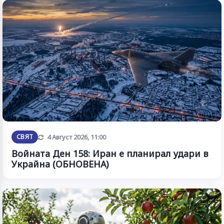
Обновена
СВЯТ
4 Август 2026, 11:00
Войната Ден 158: Иран е планирал удари в
Украйна (ОБНОВЕНА)