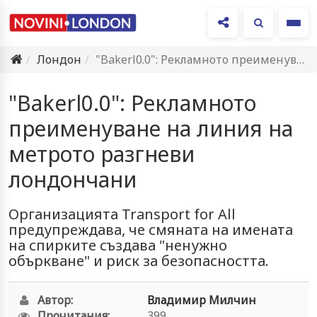
Ме
Лондон
"Bakerl0.0": Рекламното преименуване на линия на метрото разгневи лондончани
"Bakerl0.0": Рекламното
преименуване на линия на
метрото разгневи
лондончани
Организацията Transport for All
предупреждава, че смяната на имената
на спирките създава "ненужно
объркване" и риск за безопасността.
Автор:
Владимир Милчин
Прочитания:
399