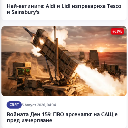
Най-евтините: Aldi и Lidl изпревариха Tesco
и Sainsbury's
LIVE
СВЯТ
5 Август 2026, 04:04
Войната Ден 159: ПВО арсеналът на САЩ е
пред изчерпване