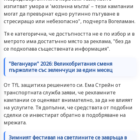
изпитват умора и 'мозъчна мъгла' – тези кампании
могат да превърнат едно рутинно пътуване в
стресиращо или небезопасно", подчерта Вогеламан.
Тя е категорична, че достъпността не е по избор и в
метрото има достатъчно място за реклама, "без да
се подкопава съществената информация".
"Вегануари" 2026: Великобритания сменя
пържолите със зеленчуци за един месец
От TfL защитиха решението си. Ема Стрейн от
транспортната служба заяви, че рекламните
кампании се оценяват внимателно, за да не влияят
на услугите. Тя допълни, че средствата от подобни
сделки се инвестират обратно в подобряване на
мрежата.
Зимният фестивал на светлините се завръща в