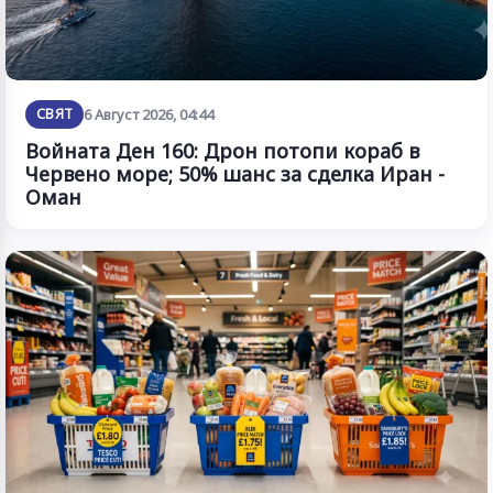
СВЯТ
6 Август 2026, 04:44
Войната Ден 160: Дрон потопи кораб в
Червено море; 50% шанс за сделка Иран -
Оман