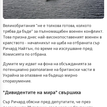
Великобритания "не е толкова готова, колкото
трябва да бъде" за пълномащабен военен конфликт.
Това призна днес най-високопоставеният военен в
кралството - началникът на щаба на отбраната сър
Ричард Найтън, по време на изслушване пред
Комисията по отбрана.
Думите му идват на фона на обсъжданията за
потенциално разполагане на британски части в
Украйна за опазване на бъдещо мирно
споразумение.
"Дивидентите на мира" свършиха
Сър Ричард обясни пред депутатите, че през