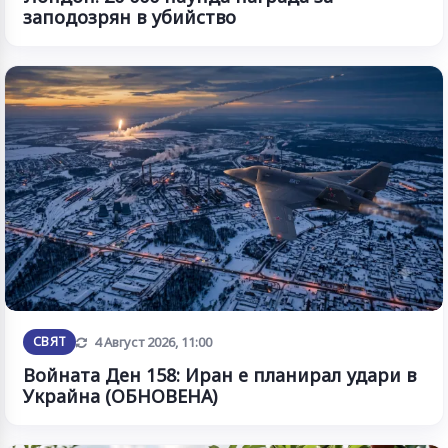
заподозрян в убийство
Обновена
СВЯТ
4 Август 2026, 11:00
Войната Ден 158: Иран е планирал удари в
Украйна (ОБНОВЕНА)