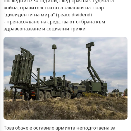
последните 30 години, след края на Студената
война, правителствата са залагали на т.нар.
"дивиденти на мира" (peace dividend)
- пренасочване на средства от отбрана към
здравеопазване и социални грижи.
Това обаче е оставило армията неподготвена за