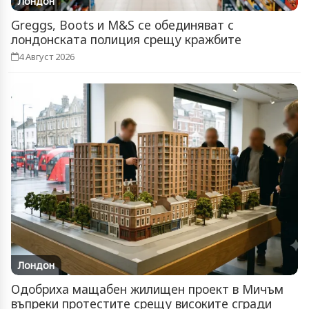
Лондон
Greggs, Boots и M&S се обединяват с
лондонската полиция срещу кражбите
4 Август 2026
Лондон
Одобриха мащабен жилищен проект в Мичъм
въпреки протестите срещу високите сгради