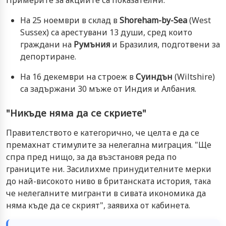
На 25 ноември в склад в
Shoreham-by-Sea
(West
Sussex) са арестувани 13 души, сред които
граждани на
Румъния
и Бразилия, подготвени за
депортиране.
На 16 декември на строеж в
Суиндън
(Wiltshire)
са задържани 30 мъже от Индия и Албания.
"Никъде няма да се скриете"
Правителството е категорично, че целта е да се
премахнат стимулите за нелегална миграция. "Ще
спра пред нищо, за да възстановя реда по
границите ни. Засилихме принудителните мерки
до най-високото ниво в британската история, така
че нелегалните мигранти в сивата икономика да
няма къде да се скрият", заявиха от кабинета.