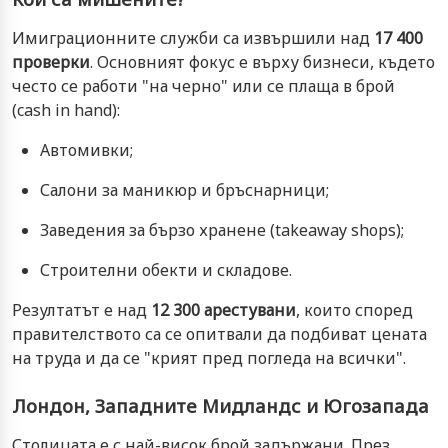
Имиграционните служби са извършили над
17 400
проверки
. Основният фокус е върху бизнеси, където
често се работи "на черно" или се плаща в брой
(cash in hand):
Автомивки;
Салони за маникюр и бръснарници;
Заведения за бързо хранене (takeaway shops);
Строителни обекти и складове.
Резултатът е над
12 300 арестувани
, които според
правителството са се опитвали да подбиват цената
на труда и да се "крият пред погледа на всички".
Лондон, Западните Мидландс и Югозапада
Столицата е с най-висок брой задържани. През