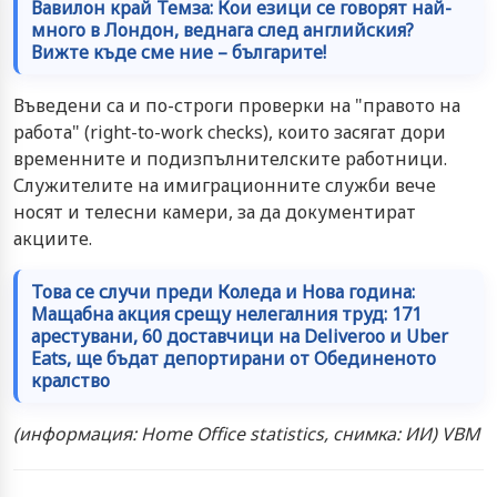
Вавилон край Темза: Кои езици се говорят най-
много в Лондон, веднага след английския?
Вижте къде сме ние – българите!
Въведени са и по-строги проверки на "правото на
работа" (right-to-work checks), които засягат дори
временните и подизпълнителските работници.
Служителите на имиграционните служби вече
носят и телесни камери, за да документират
акциите.
Това се случи преди Коледа и Нова година:
Мащабна акция срещу нелегалния труд: 171
арестувани, 60 доставчици на Deliveroo и Uber
Eats, ще бъдат депортирани от Обединеното
кралство
(информация: Home Office statistics, снимка: ИИ) VBM