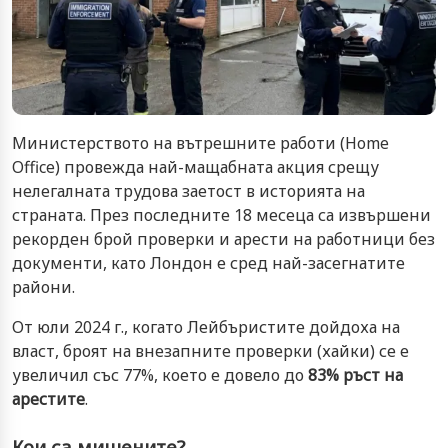
Министерството на вътрешните работи (Home
Office) провежда най-мащабната акция срещу
нелегалната трудова заетост в историята на
страната. През последните 18 месеца са извършени
рекорден брой проверки и арести на работници без
документи, като Лондон е сред най-засегнатите
райони.
От юли 2024 г., когато Лейбъристите дойдоха на
власт, броят на внезапните проверки (хайки) се е
увеличил със 77%, което е довело до
83% ръст на
арестите
.
Кои са мишените?