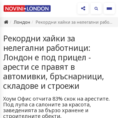
Ме
Лондон
Рекордни хайки за нелегални работници: Лондон е под прицел -…
Рекордни хайки за
нелегални работници:
Лондон е под прицел -
арести се правят в
автомивки, бръснарници,
складове и строежи
Хоум Офис отчита 83% скок на арестите.
Под лупа са салоните за красота,
заведенията за бързо хранене и
строителните обекти.