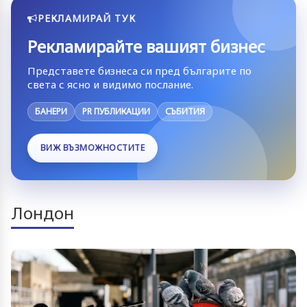
РЕКЛАМИРАЙ ТУК
Рекламирайте вашият бизнес
Представете бизнеса си пред българите по
света с ясно и видимо послание.
БАНЕРИ
PR ПУБЛИКАЦИИ
СЪБИТИЯ
ВИЖ ВЪЗМОЖНОСТИТЕ
Лондон