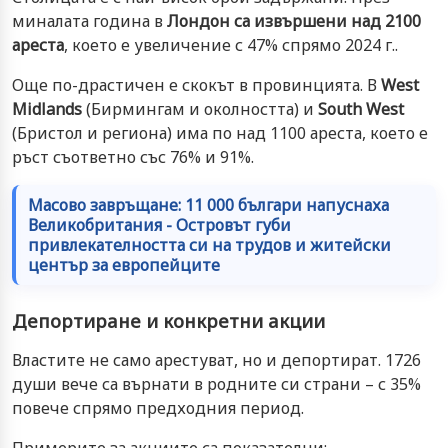
миналата година в
Лондон са извършени над 2100
ареста
, което е увеличение с 47% спрямо 2024 г..
Още по-драстичен е скокът в провинцията. В
West
Midlands
(Бирмингам и околността) и
South West
(Бристол и региона) има по над 1100 ареста, което е
ръст съответно със 76% и 91%.
Масово завръщане: 11 000 българи напуснаха
Великобритания - Островът губи
привлекателността си на трудов и житейски
център за европейците
Депортиране и конкретни акции
Властите не само арестуват, но и депортират. 1726
души вече са върнати в родните си страни – с 35%
повече спрямо предходния период.
Примерите за акциите са показателни: