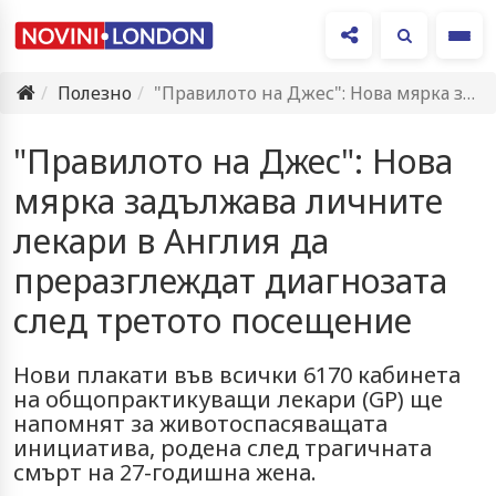
Ме
Полезно
"Правилото на Джес": Нова мярка задължава личните лекари в Англия…
"Правилото на Джес": Нова
мярка задължава личните
лекари в Англия да
преразглеждат диагнозата
след третото посещение
Нови плакати във всички 6170 кабинета
на общопрактикуващи лекари (GP) ще
напомнят за животоспасяващата
инициатива, родена след трагичната
смърт на 27-годишна жена.