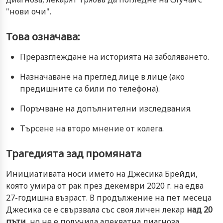
"нови очи".
Това означава:
Преразглеждане на историята на заболяването.
Назначаване на преглед лице в лице (ако
предишните са били по телефона).
Поръчване на допълнителни изследвания.
Търсене на второ мнение от колега.
Трагедията зад промяната
Инициативата носи името на Джесика Брейди,
която умира от рак през декември 2020 г. на едва
27-годишна възраст. В продължение на пет месеца
Джесика се е свързвала със своя личен лекар
над 20
пъти
, но не е получила адекватна диагноза.