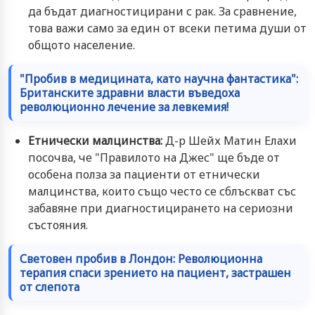
да бъдат диагностицирани с рак. За сравнение,
това важи само за един от всеки петима души от
общото население.
"Пробив в медицината, като научна фантастика":
Британските здравни власти въведоха
революционно лечение за левкемия!
Етнически малцинства:
Д-р Шейх Матин Елахи
посочва, че "Правилото на Джес" ще бъде от
особена полза за пациенти от етнически
малцинства, които също често се сблъскват със
забавяне при диагностицирането на сериозни
състояния.
Световен пробив в Лондон: Революционна
терапия спаси зрението на пациент, застрашен
от слепота