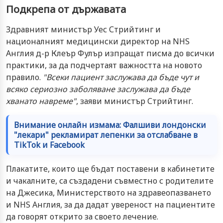
Подкрепа от държавата
Здравният министър Уес Стрийтинг и
националният медицински директор на NHS
Англия д-р Клеър Фулър изпращат писма до всички
практики, за да подчертаят важността на новото
правило.
"Всеки пациент заслужава да бъде чут и
всяко сериозно заболяване заслужава да бъде
хванато навреме"
, заяви министър Стрийтинг.
Внимание онлайн измама: Фалшиви лондонски
"лекари" рекламират лепенки за отслабване в
TikTok и Facebook
Плакатите, които ще бъдат поставени в кабинетите
и чакалните, са създадени съвместно с родителите
на Джесика, Министерството на здравеопазването
и NHS Англия, за да дадат увереност на пациентите
да говорят открито за своето лечение.