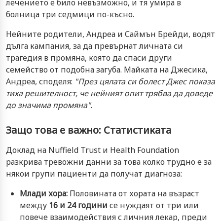
лечението е било невъзможно, и тя умира в
болница три седмици по-късно.
Нейните родители, Андреа и Саймън Брейди, водят
дълга кампания, за да превърнат личната си
трагедия в промяна, която да спаси други
семейство от подобна загуба. Майката на Джесика,
Андреа, споделя:
"През цялата си болест Джес показа
тиха решителност, че нейният опит трябва да доведе
до значима промяна"
.
Защо това е важно: Статистиката
Доклад на Nuffield Trust и Health Foundation
разкрива тревожни данни за това колко трудно е за
някои групи пациенти да получат диагноза:
Млади хора:
Половината от хората на възраст
между
16 и 24 години
се нуждаят от три или
повече взаимодействия с личния лекар, преди