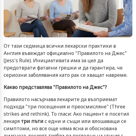
От тази седмица всички лекарски практики в
Англия въвеждат официално "Правилото на Джес"
(Jess's Rule). Инициативата има за цел да
предотврати фатални грешки и да гарантира, че
сериозни заболявания като рак се хващат навреме.
Какво представлява "Правилото на Джес"?
Правилото насърчава лекарите да възприемат
подхода "три посещения и преосмисляне" (Three
strikes and rethink). То гласи: Ако пациент е посетил
лекаря
три пъти
с едни и същи или влошаващи се
симптоми, но все още няма ясна и обоснована
диагноза, лекарят трябва да погледне на случая с