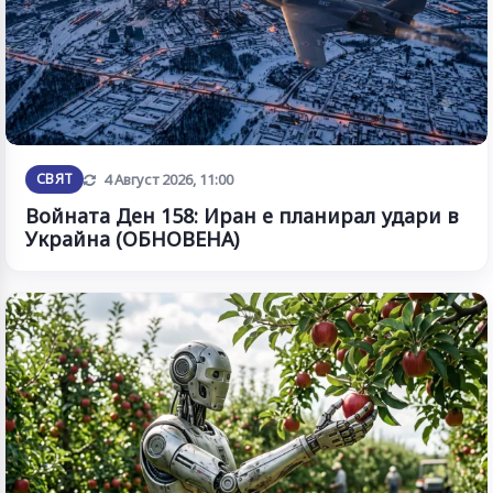
Обновена
СВЯТ
4 Август 2026, 11:00
Войната Ден 158: Иран е планирал удари в
Украйна (ОБНОВЕНА)