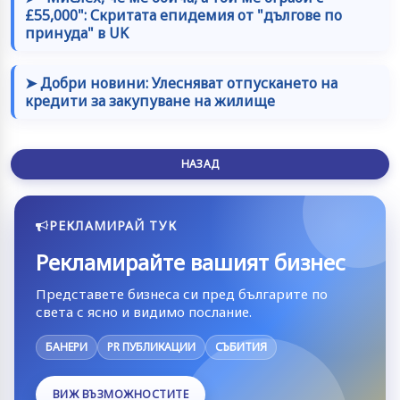
£55,000": Скритата епидемия от "дългове по
принуда" в UK
➤ Добри новини: Улесняват отпускането на
кредити за закупуване на жилище
НАЗАД
РЕКЛАМИРАЙ ТУК
Рекламирайте вашият бизнес
Представете бизнеса си пред българите по
света с ясно и видимо послание.
БАНЕРИ
PR ПУБЛИКАЦИИ
СЪБИТИЯ
ВИЖ ВЪЗМОЖНОСТИТЕ