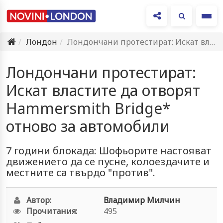
Ме
Лондон
Лондончани протестират: Искат властите да отворят Hammersmith Bridge* отново за…
Лондончани протестират:
Искат властите да отворят
Hammersmith Bridge*
отново за автомобили
7 години блокада: Шофьорите настояват
движението да се пусне, колоездачите и
местните са твърдо "против".
Автор:
Владимир Милчин
Прочитания:
495