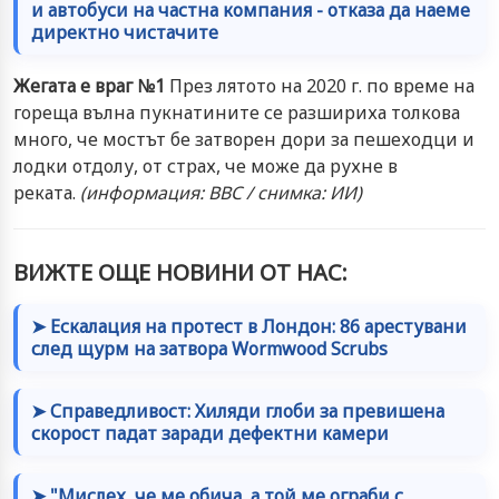
и автобуси на частна компания - отказа да наеме
директно чистачите
Жегата е враг №1
През лятото на 2020 г. по време на
гореща вълна пукнатините се разшириха толкова
много, че мостът бе затворен дори за пешеходци и
лодки отдолу, от страх, че може да рухне в
реката.
(информация: BBC / снимка: ИИ)
ВИЖТЕ ОЩЕ НОВИНИ ОТ НАС:
➤ Ескалация на протест в Лондон: 86 арестувани
след щурм на затвора Wormwood Scrubs
➤ Справедливост: Хиляди глоби за превишена
скорост падат заради дефектни камери
➤ "Мислех, че ме обича, а той ме ограби с