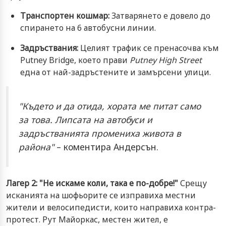
Транспортен кошмар:
Затварянето е довело до
спирането на 6 автобусни линии.
Задръствания:
Целият трафик се пренасочва към
Putney Bridge, което прави
Putney High Street
една от най-задръстените и замърсени улици.
"Където и да отида, хората ме питат само
за това. Липсата на автобуси и
задръстванията промениха живота в
района"
– коментира Андерсън.
Лагер 2: "Не искаме коли, така е по-добре!"
Срещу
исканията на шофьорите се изправиха местни
жители и велосипедисти, които направиха контра-
протест. Рут Майоркас, местен жител, е