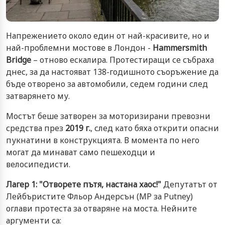
Напрежението около един от най-красивите, но и
най-проблемни мостове в Лондон -
Hammersmith
Bridge
– отново ескалира. Протестиращи се събраха
днес, за да настояват 138-годишното съоръжение да
бъде отворено за автомобили, седем години след
затварянето му.
Мостът беше затворен за моторизирани превозни
средства през
2019 г.
, след като бяха открити опасни
пукнатини в конструкцията. В момента по него
могат да минават само пешеходци и
велосипедисти.
Лагер 1: "Отворете пътя, настана хаос!"
Депутатът от
Лейбъристите Фльор Андерсън (MP за Putney)
оглави протеста за отваряне на моста. Нейните
аргументи са: