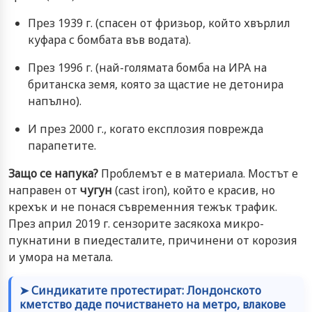
През 1939 г. (спасен от фризьор, който хвърлил
куфара с бомбата във водата).
През 1996 г. (най-голямата бомба на ИРА на
британска земя, която за щастие не детонира
напълно).
И през 2000 г., когато експлозия поврежда
парапетите.
Защо се напука?
Проблемът е в материала. Мостът е
направен от
чугун
(cast iron), който е красив, но
крехък и не понася съвременния тежък трафик.
През април 2019 г. сензорите засякоха микро-
пукнатини в пиедесталите, причинени от корозия
и умора на метала.
➤ Синдикатите протестират: Лондонското
кметство даде почистването на метро, влакове