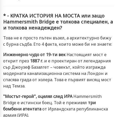
* - КРАТКА ИСТОРИЯ НА МОСТА
или защо
Hammersmith Bridge
е толкова специален, а
и толкова ненадежден?
Това не е просто пътен възел, а архитектурно бижу
с бурна съдба. Ето 4 факта, които може би не знаете:
Инженерно чудо от 19-ти век
Настоящият мост е
открит през
1887 г.
и е проектиран от легендарния
сър Джоузеф Базалгет – човекът, който изгражда
модерната канализационна система на Лондон и
спасява града от холера. Това е първият висящ мост
над Темза.
"Мостът-герой", оцелял след ИРА
Hammersmith
Bridge е истински боец. Той е преживял
три
бомбени атентата
от Ирландската републиканска
армия (ИРА).