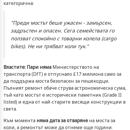
категорична:
"Преди мостът беше ужасен - замърсен,
задръстен и опасен. Сега семействата го
ползват спокойно с товарни колела (cargo
bikes). Не ни трябват коли тук."
Властите: Пари няма
Министерството на
транспорта (DfT) е отпуснало £17 милиона само за
да поддържа моста безопасен за пешеходци.
Пълният ремонт обаче струва астрономическа сума,
тъй като мостът е исторически паметник (Grade II
listed) и една от най-старите висящи конструкции в
света.
Към момента
няма дата за отваряне
на моста за
коли, а ремонтът може да отнеме още години.