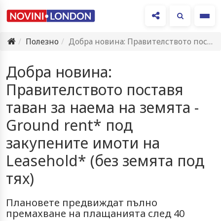
Ме
Полезно
Добра новина: Правителството поставя таван за наема на земята -…
Добра новина:
Правителството поставя
таван за наема на земята -
Ground rent* под
закупените имоти на
Leasehold* (без земята под
тях)
Плановете предвиждат пълно
премахване на плащанията след 40