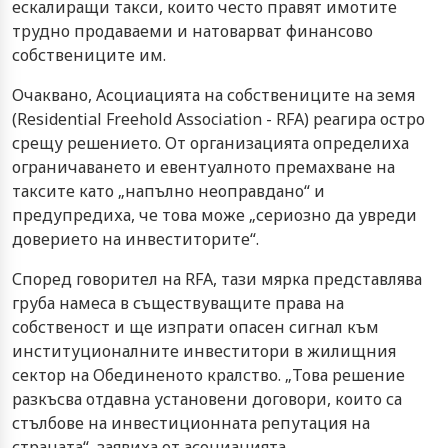
ескалиращи такси, които често правят имотите
трудно продаваеми и натоварват финансово
собствениците им.
Очаквано, Асоциацията на собствениците на земя
(Residential Freehold Association - RFA) реагира остро
срещу решението. От организацията определиха
ограничаването и евентуалното премахване на
таксите като „напълно неоправдано“ и
предупредиха, че това може „сериозно да увреди
доверието на инвеститорите“.
Според говорител на RFA, тази мярка представлява
груба намеса в съществуващите права на
собственост и ще изпрати опасен сигнал към
институционалните инвеститори в жилищния
сектор на Обединеното кралство. „Това решение
разкъсва отдавна установени договори, които са
стълбове на инвестиционната репутация на
страната“, заявиха от асоциацията.