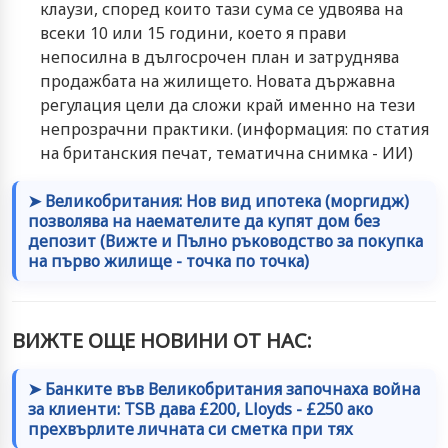
клаузи, според които тази сума се удвоява на
всеки 10 или 15 години, което я прави
непосилна в дългосрочен план и затруднява
продажбата на жилището. Новата държавна
регулация цели да сложи край именно на тези
непрозрачни практики. (информация: по статия
на британския печат, тематична снимка - ИИ)
➤ Великобритания: Нов вид ипотека (моргидж)
позволява на наемателите да купят дом без
депозит (Вижте и Пълно ръководство за покупка
на първо жилище - точка по точка)
ВИЖТЕ ОЩЕ НОВИНИ ОТ НАС:
➤ Банките във Великобритания започнаха война
за клиенти: TSB дава £200, Lloyds - £250 ако
прехвърлите личната си сметка при тях