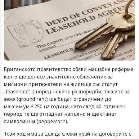
Британското правителство обяви мащабна реформа,
която ще донесе значително облекчение за
милиони притежатели на жилища със статут
„leasehold“. Според новите разпоредби, таксите за
земя (ground rent) ще бъдат ограничени до
максимум £250 на година, като след 40-годишен
период те ще отпаднат напълно и ще станат
символични (peppercorn).
Този ход има за цел да сложи край на договорите с