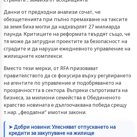
Данни от предходни анализи сочат, че
обезщетенията при пълно премахване на таксите
за земя биха могли да надхвърлят 27 милиарда
паунда. Критиците на реформата твърдят също, че
тя може да затрудни проектите за безопасност на
сградите и да наруши ежедневното управление на
жилищните комплекси.
Вместо тези мерки, от RFA призовават
правителството да се фокусира върху регулирането
на агентите по управление и подобряването на
прозрачността в сектора. Въпреки съпротивата на
бизнеса, за милиони семейства в Обединеното
кралство новината е дългоочаквана победа срещу
т.нар. „феодални“ имотни закони.
➤ Добри новини: Улесняват отпускането на
кредити за закупуване на жилище