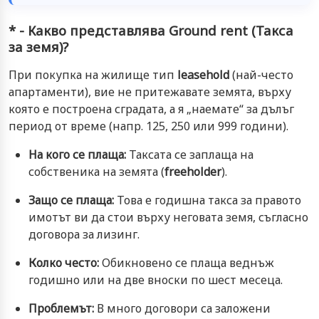
* - Какво представлява Ground rent (Такса
за земя)?
При покупка на жилище тип
leasehold
(най-често
апартаменти), вие не притежавате земята, върху
която е построена сградата, а я „наемате“ за дълъг
период от време (напр. 125, 250 или 999 години).
На кого се плаща:
Таксата се заплаща на
собственика на земята (
freeholder
).
Защо се плаща:
Това е годишна такса за правото
имотът ви да стои върху неговата земя, съгласно
договора за лизинг.
Колко често:
Обикновено се плаща веднъж
годишно или на две вноски по шест месеца.
Проблемът:
В много договори са заложени