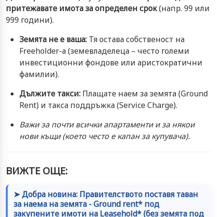
притежавате имота за определен срок
(напр. 99 или
999 години).
Земята не е ваша:
Тя остава собственост на
Freeholder-а (земевладелеца – често големи
инвестиционни фондове или аристократични
фамилии).
Дължите такси:
Плащате наем за земята (Ground
Rent) и такса поддръжка (Service Charge).
Важи за почти всички апартаменти и за някои
нови къщи (което често е капан за купувача).
ВИЖТЕ ОЩЕ:
➤ Добра новина: Правителството поставя таван
за наема на земята - Ground rent* под
закупените имоти на Leasehold* (без земята под