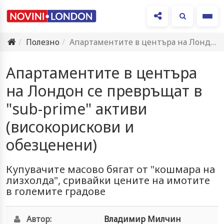
Ме
Полезно
Апартаментите в центъра на Лондон се превръщат в "sub-prime" активи…
Апартаментите в центъра
на Лондон се превръщат в
"sub-prime" активи
(високорискови и
обезценени)
Купувачите масово бягат от "кошмара на
лизхолда", сривайки цените на имотите
в големите градове
Автор:
Владимир Милчин