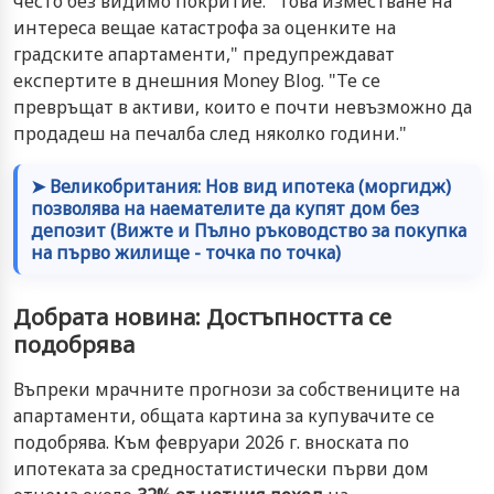
често без видимо покритие. "Това изместване на
интереса вещае катастрофа за оценките на
градските апартаменти," предупреждават
експертите в днешния Money Blog. "Те се
превръщат в активи, които е почти невъзможно да
продадеш на печалба след няколко години."
➤ Великобритания: Нов вид ипотека (моргидж)
позволява на наемателите да купят дом без
депозит (Вижте и Пълно ръководство за покупка
на първо жилище - точка по точка)
Добрата новина: Достъпността се
подобрява
Въпреки мрачните прогнози за собствениците на
апартаменти, общата картина за купувачите се
подобрява. Към февруари 2026 г. вноската по
ипотеката за средностатистически първи дом