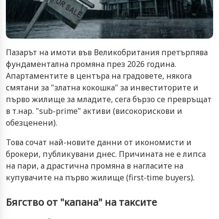
Пазарът на имоти във Великобритания претърпява
фундаментална промяна през 2026 година.
Апартаментите в центъра на градовете, някога
смятани за "златна кокошка" за инвеститорите и
първо жилище за младите, сега бързо се превръщат
в т.нар. "sub-prime" активи (високорискови и
обезценени).
Това сочат най-новите данни от икономисти и
брокери, публикувани днес. Причината не е липса
на пари, а драстична промяна в нагласите на
купувачите на първо жилище (first-time buyers).
Бягство от "капана" на таксите