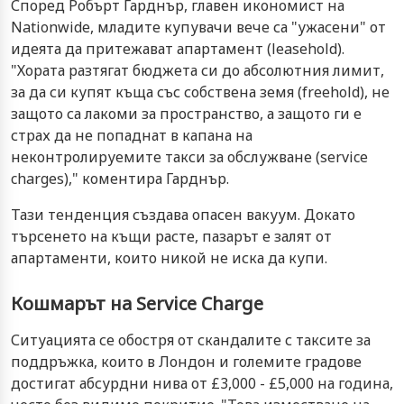
Според Робърт Гарднър, главен икономист на
Nationwide, младите купувачи вече са "ужасени" от
идеята да притежават апартамент (leasehold).
"Хората разтягат бюджета си до абсолютния лимит,
за да си купят къща със собствена земя (freehold), не
защото са лакоми за пространство, а защото ги е
страх да не попаднат в капана на
неконтролируемите такси за обслужване (service
charges)," коментира Гарднър.
Тази тенденция създава опасен вакуум. Докато
търсенето на къщи расте, пазарът е залят от
апартаменти, които никой не иска да купи.
Кошмарът на Service Charge
Ситуацията се обостря от скандалите с таксите за
поддръжка, които в Лондон и големите градове
достигат абсурдни нива от £3,000 - £5,000 на година,