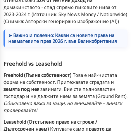
отнема около
32% от нетния доход
на
домакинството - спад спрямо пиковите нива от
2023-2024 г. (Източник: Sky News Money / Nationwide)
(Снимка: Авторски генерирано изображение (AI))
➤ Важно и полезно: Какви са новите права на
наемателите през 2026 г. във Великобритания
Freehold vs Leasehold
Freehold (Пълна собственост)
Това е най-чистата
форма на собственост. Притежавате сградата и
земята под нея
завинаги. Вие сте пълновластен
господар и не дължите наем за земята (Ground Rent).
Обикновено важи за къщи, но внимавайте – винаги
проверявайте!
Leasehold (Отстъпено право на строеж /
Дългосрочен наем)
Купувате само
правото да