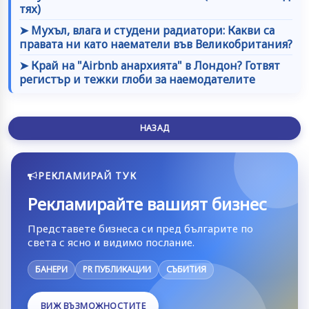
тях)
➤ Мухъл, влага и студени радиатори: Какви са
правата ни като наематели във Великобритания?
➤ Край на "Airbnb анархията" в Лондон? Готвят
регистър и тежки глоби за наемодателите
НАЗАД
РЕКЛАМИРАЙ ТУК
Рекламирайте вашият бизнес
Представете бизнеса си пред българите по
света с ясно и видимо послание.
БАНЕРИ
PR ПУБЛИКАЦИИ
СЪБИТИЯ
ВИЖ ВЪЗМОЖНОСТИТЕ