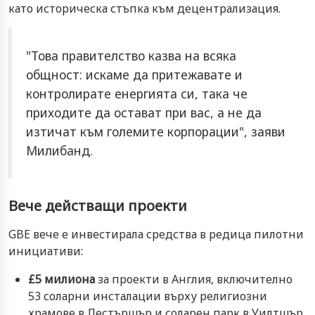
като историческа стъпка към децентрализация.
"Това правителство казва на всяка
общност: искаме да притежавате и
контролирате енергията си, така че
приходите да остават при вас, а не да
изтичат към големите корпорации", заяви
Милибанд.
Вече действащи проекти
GBE вече е инвестирала средства в редица пилотни
инициативи:
£5 милиона
за проекти в Англия, включително
53 соларни инсталации върху религиозни
храмове в Лестършър и соларен парк в Уилтшър.