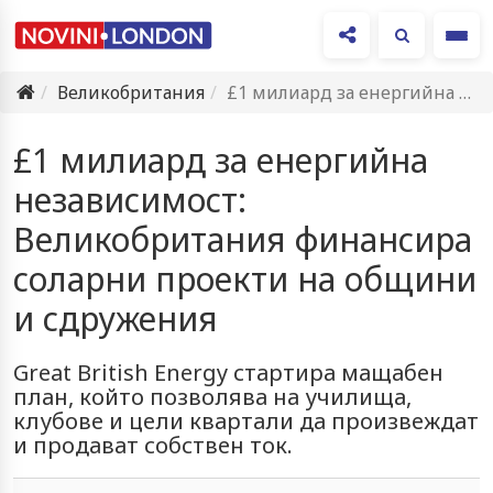
Ме
Великобритания
£1 милиард за енергийна независимост: Великобритания финансира соларни проекти на…
£1 милиард за енергийна
независимост:
Великобритания финансира
соларни проекти на общини
и сдружения
Great British Energy стартира мащабен
план, който позволява на училища,
клубове и цели квартали да произвеждат
и продават собствен ток.