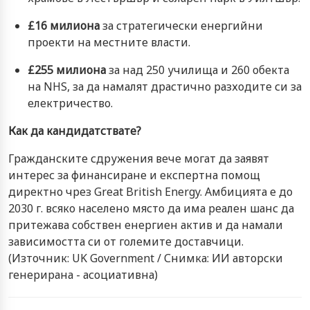
£16 милиона
за стратегически енергийни
проекти на местните власти.
£255 милиона
за над 250 училища и 260 обекта
на NHS, за да намалят драстично разходите си за
електричество.
Как да кандидатствате?
Гражданските сдружения вече могат да заявят
интерес за финансиране и експертна помощ
директно чрез Great British Energy. Амбицията е до
2030 г. всяко населено място да има реален шанс да
притежава собствен енергиен актив и да намали
зависимостта си от големите доставчици.
(Източник: UK Government / Снимка: ИИ авторски
генерирана - асоциативна)