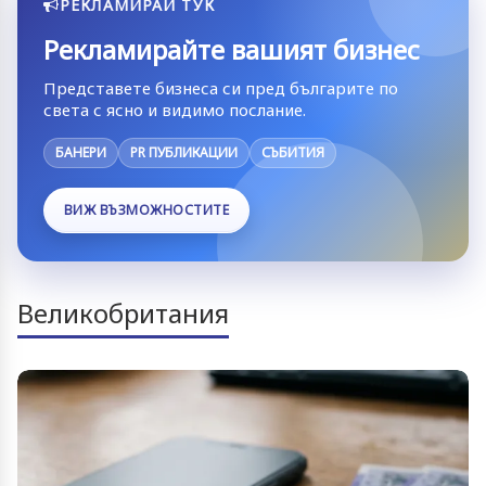
РЕКЛАМИРАЙ ТУК
Рекламирайте вашият бизнес
Представете бизнеса си пред българите по
света с ясно и видимо послание.
БАНЕРИ
PR ПУБЛИКАЦИИ
СЪБИТИЯ
ВИЖ ВЪЗМОЖНОСТИТЕ
Великобритания