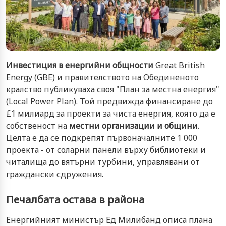
Инвестиция в енергийни общности
Great British
Energy (GBE) и правителството на Обединеното
кралство публикуваха своя "План за местна енергия"
(Local Power Plan). Той предвижда финансиране до
£1 милиард за проекти за чиста енергия, която да е
собственост на
местни организации и общини
.
Целта е да се подкрепят първоначалните 1 000
проекта - от соларни панели върху библиотеки и
читалища до вятърни турбини, управлявани от
граждански сдружения.
Печалбата остава в района
Енергийният министър Ед Милибанд описа плана