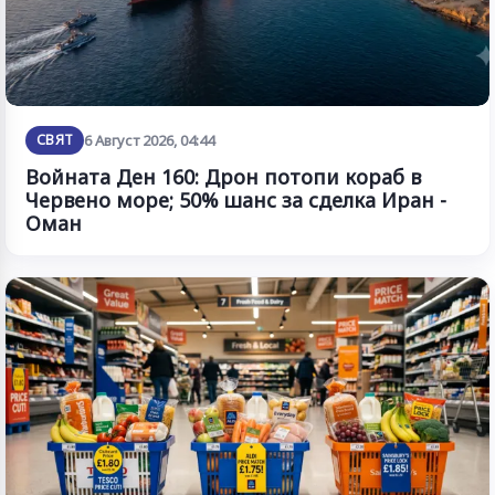
СВЯТ
6 Август 2026, 04:44
Войната Ден 160: Дрон потопи кораб в
Червено море; 50% шанс за сделка Иран -
Оман