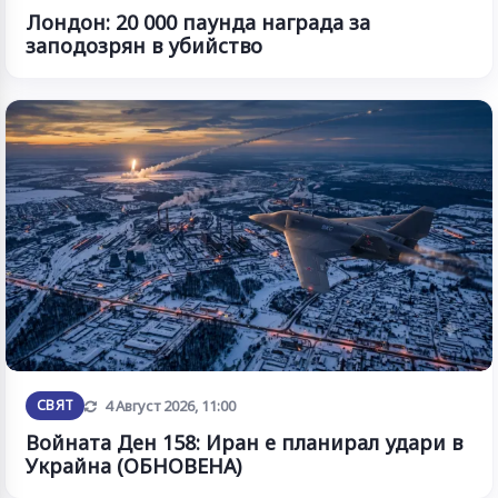
Лондон: 20 000 паунда награда за
заподозрян в убийство
Обновена
СВЯТ
4 Август 2026, 11:00
Войната Ден 158: Иран е планирал удари в
Украйна (ОБНОВЕНА)