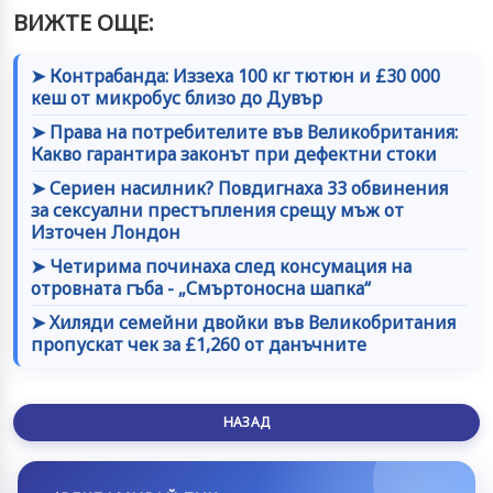
ВИЖТЕ ОЩЕ:
➤ Контрабанда: Иззеха 100 кг тютюн и £30 000
кеш от микробус близо до Дувър
➤ Права на потребителите във Великобритания:
Какво гарантира законът при дефектни стоки
➤ Сериен насилник? Повдигнаха 33 обвинения
за сексуални престъпления срещу мъж от
Източен Лондон
➤ Четирима починаха след консумация на
отровната гъба - „Смъртоносна шапка“
➤ Хиляди семейни двойки във Великобритания
пропускат чек за £1,260 от данъчните
НАЗАД