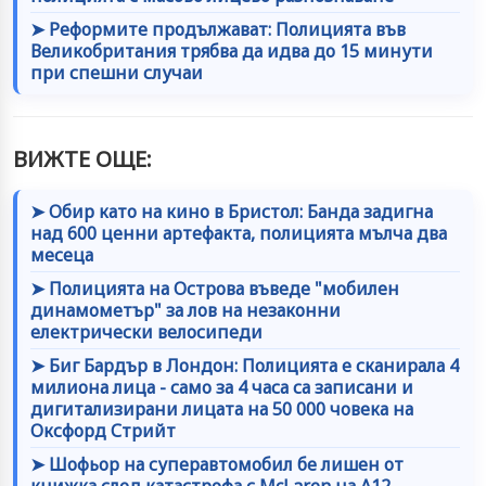
➤ Реформите продължават: Полицията във
Великобритания трябва да идва до 15 минути
при спешни случаи
ВИЖТЕ ОЩЕ:
➤ Обир като на кино в Бристол: Банда задигна
над 600 ценни артефакта, полицията мълча два
месеца
➤ Полицията на Острова въведе "мобилен
динамометър" за лов на незаконни
електрически велосипеди
➤ Биг Бардър в Лондон: Полицията е сканирала 4
милиона лица - само за 4 часа са записани и
дигитализирани лицата на 50 000 човека на
Оксфорд Стрийт
➤ Шофьор на суперавтомобил бе лишен от
книжка след катастрофа с McLaren на A12