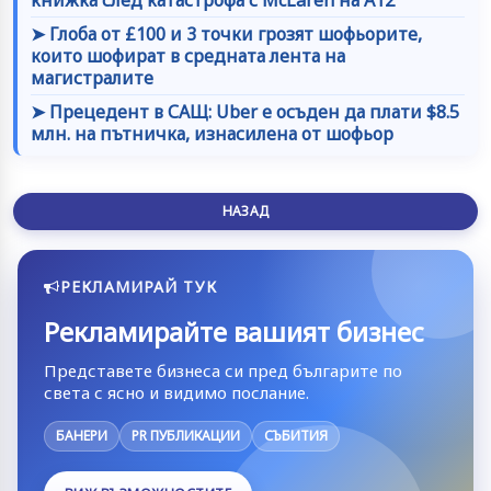
➤ Глоба от £100 и 3 точки грозят шофьорите,
които шофират в средната лента на
магистралите
➤ Прецедент в САЩ: Uber е осъден да плати $8.5
млн. на пътничка, изнасилена от шофьор
НАЗАД
РЕКЛАМИРАЙ ТУК
Рекламирайте вашият бизнес
Представете бизнеса си пред българите по
света с ясно и видимо послание.
БАНЕРИ
PR ПУБЛИКАЦИИ
СЪБИТИЯ