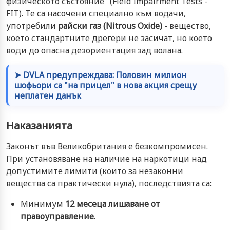
физическото състояние" (Field Impairment Tests -
FIT). Те са насочени специално към водачи,
употребили
райски газ (Nitrous Oxide)
- вещество,
което стандартните дрегери не засичат, но което
води до опасна дезориентация зад волана.
➤ DVLA предупреждава: Половин милион
шофьори са "на прицел" в нова акция срещу
неплатен данък
Наказанията
Законът във Великобритания е безкомпромисен.
При установяване на наличие на наркотици над
допустимите лимити (които за незаконни
вещества са практически нула), последствията са:
Минимум
12 месеца лишаване от
правоуправление
.