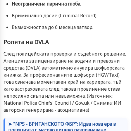
Неограничена парична глоба
.
Криминално досие (Criminal Record).
Възможност за до 6 месеца затвор.
Ролята на DVLA
След полицейската проверка и съдебното решение,
Агенцията за лицензиране на водачи и превозни
средства (DVLA) автоматично анулира шофьорската
книжка. За професионалните шофьори (HGV/Taxi)
това означава моментален край на кариерата, тъй
като застраховката след такова провинение става
непосилно скъпа или невъзможна. (Източник:
National Police Chiefs' Council / Gov.uk / Снимка: ИИ
авторски генерирана - асоциативна)
➤ "NPS - БРИТАНСКОТО ФБР": Идва нова ера в
полицията с масово лицево разпознаване