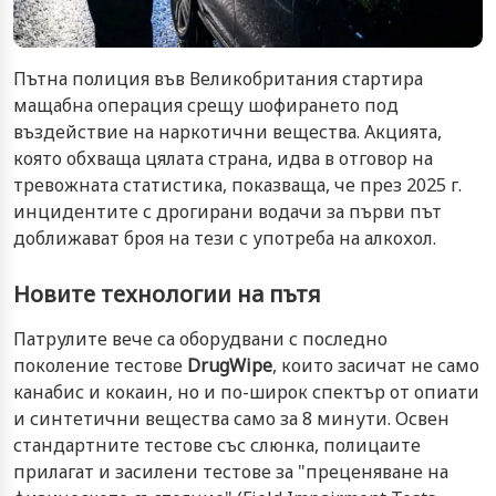
Пътна полиция във Великобритания стартира
мащабна операция срещу шофирането под
въздействие на наркотични вещества. Акцията,
която обхваща цялата страна, идва в отговор на
тревожната статистика, показваща, че през 2025 г.
инцидентите с дрогирани водачи за първи път
доближават броя на тези с употреба на алкохол.
Новите технологии на пътя
Патрулите вече са оборудвани с последно
поколение тестове
DrugWipe
, които засичат не само
канабис и кокаин, но и по-широк спектър от опиати
и синтетични вещества само за 8 минути. Освен
стандартните тестове със слюнка, полицаите
прилагат и засилени тестове за "преценяване на