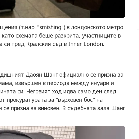
ения (т.нар. "smishing") в лондонското метро
 като схемата беше разкрита, участниците в
 си пред Кралския съд в Inner London.
годишният Даоян Шанг официално се призна за
змама, извършен в периода между януари и
вината си. Неговият ход идва само ден след
т прокуратурата за "върховен бос" на
и се призна за виновен. В съдебната зала Шанг