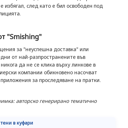
е избягал, след като е бил освободен под
олицията.
 "Smishing"
ения за "неуспешна доставка" или
едни от най-разпространените във
никога да не се клика върху линкове в
иерски компании обикновено насочват
приложения за проследяване на пратки.
снимка: авторско генерирано тематично
нтени в куфари