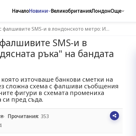
Начало
Новини
Великобритания
Лондон
Още
 с фалшивите SMS-и в лондонското метро: И…
с фалшивите SMS-и в
дясната ръка" на бандата
 която източваше банкови сметки на
ез сложна схема с фалшиви съобщения
вните фигури в схемата промениха
 си пред съда.
Прочитания:
353
4