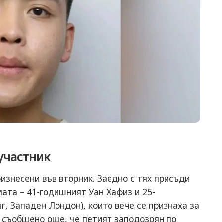
участник
знесени във вторник. Заедно с тях присъди
мата – 41-годишният Уан Хафиз и 25-
г, Западен Лондон), които вече се признаха за
е съобщено още, че петият заподозрян по