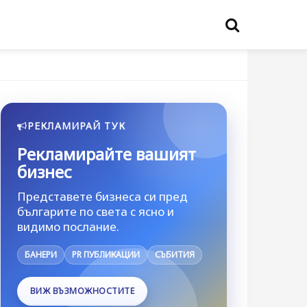
РЕКЛАМИРАЙ ТУК
Рекламирайте вашият
бизнес
Представете бизнеса си пред
българите по света с ясно и
видимо послание.
БАНЕРИ
PR ПУБЛИКАЦИИ
СЪБИТИЯ
ВИЖ ВЪЗМОЖНОСТИТЕ