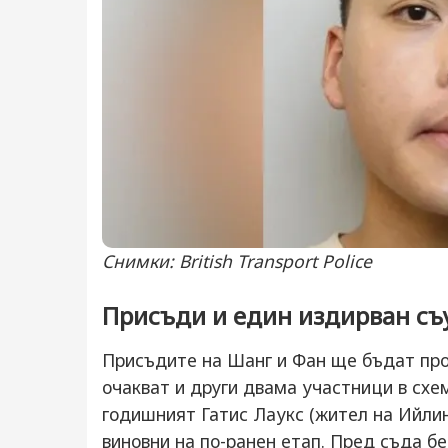
Снимки: British Transport Police
Присъди и един издирван съ
Присъдите на Шанг и Фан ще бъдат прои
очакват и други двама участници в схе
годишният Гатис Лаукс (жител на Ийлин
виновни на по-ранен етап. Пред съда б