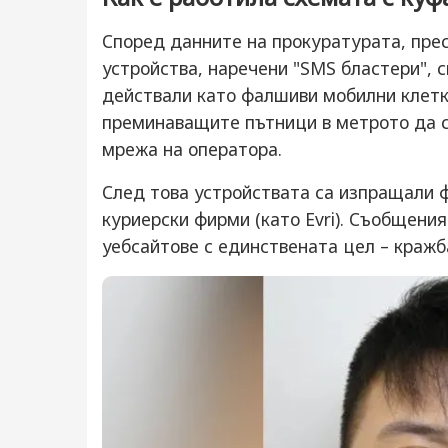
Според данните на прокуратурата, пре
устройства, наречени "SMS бластери", с
действали като фалшиви мобилни клетк
преминаващите пътници в метрото да с
мрежа на оператора.
След това устройствата са изпращали 
куриерски фирми (като Evri). Съобщени
уебсайтове с единствената цел – кражб