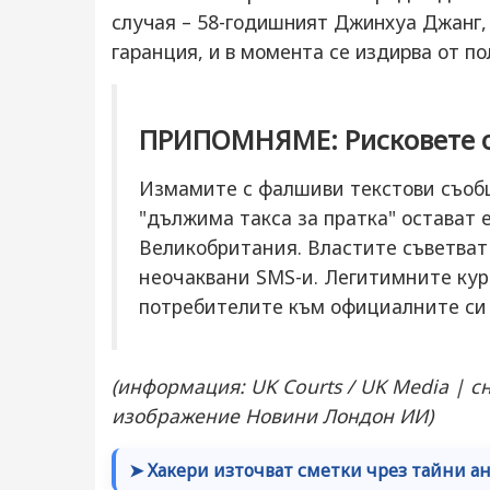
случая – 58-годишният Джинхуа Джанг, 
гаранция, и в момента се издирва от п
ПРИПОМНЯМЕ: Рисковете от
Измамите с фалшиви текстови съобщ
"дължима такса за пратка" остават 
Великобритания. Властите съветват 
неочаквани SMS-и. Легитимните кур
потребителите към официалните си 
(информация: UK Courts / UK Media | 
изображение Новини Лондон ИИ)
➤ Хакери източват сметки чрез тайни а