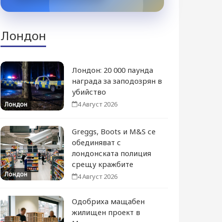
Лондон
Лондон: 20 000 паунда
награда за заподозрян в
убийство
4 Август 2026
Лондон
Greggs, Boots и M&S се
обединяват с
лондонската полиция
срещу кражбите
Лондон
4 Август 2026
Одобриха мащабен
жилищен проект в