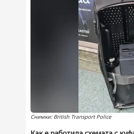
Снимки: British Transport Police
Как е работила схемата с куф