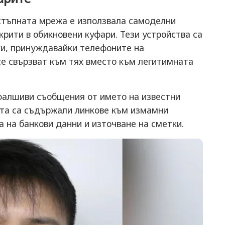
стъпната мрежа е използвала самоделни
крити в обикновени куфари. Тези устройства са
и, принуждавайки телефоните на
е свързват към тях вместо към легитимната
фалшиви съобщения от името на известни
ята са съдържали линкове към измамни
а на банкови данни и източване на сметки.