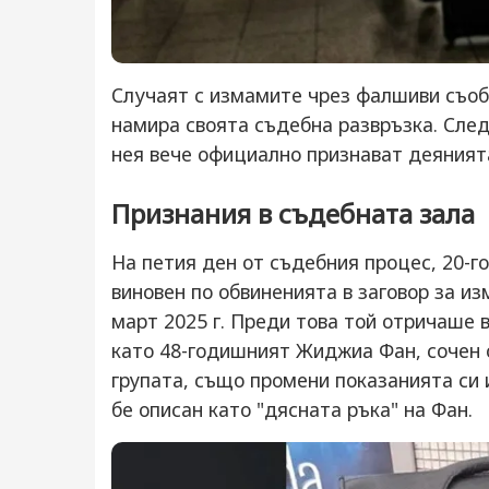
Случаят с измамите чрез фалшиви съобщ
намира своята съдебна развръзка. След
нея вече официално признават деянията
Признания в съдебната зала
На петия ден от съдебния процес, 20-
виновен по обвиненията в заговор за и
март 2025 г. Преди това той отричаше 
като 48-годишният Жиджиа Фан, сочен о
групата, също промени показанията си 
бе описан като "дясната ръка" на Фан.