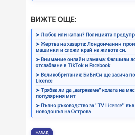
ВИЖТЕ ОЩЕ:
➤ Любов или капан? Полицията предупре
➤ Жертва на хазарта: Лондончанин проиг
машинки и сложи край на живота си.
➤ Внимание онлайн измама: Фалшиви ло
отслабване в TikTok и Facebook
➤ Великобритания: БиБиСи ще засича по
Licence
➤ Трябва ли да „загряваме“ колата на мя
популярния мит
➤ Пълно ръководство за ''TV Licence'' въ
новодошъл на Острова
НАЗАД