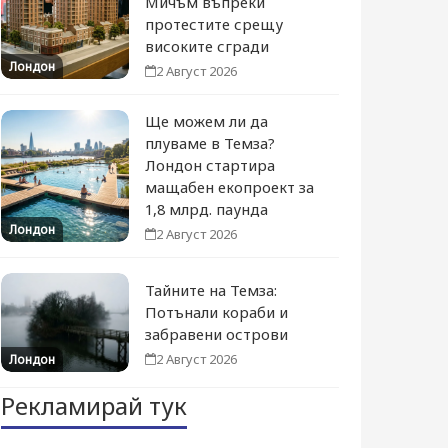
Мичъм въпреки
протестите срещу
високите сгради
Лондон
2 Август 2026
Ще можем ли да
плуваме в Темза?
Лондон стартира
мащабен екопроект за
1,8 млрд. паунда
Лондон
2 Август 2026
Тайните на Темза:
Потънали кораби и
забравени острови
2 Август 2026
Лондон
Рекламирай тук