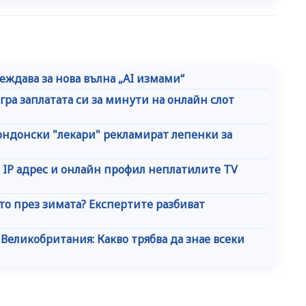
ждава за нова вълна „AI измами“
ра заплатата си за минути на онлайн слот
ндонски "лекари" рекламират лепенки за
 IP адрес и онлайн профил неплатилите TV
сто през зимата? Експертите разбиват
в Великобритания: Какво трябва да знае всеки