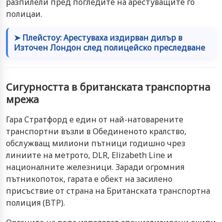
разпилели пред погледите на арестуващите го
полицаи.
➤ Плейстоу: Арестуваха издирван дилър в
Източен Лондон след полицейско преследване
Сигурността в британската транспортна
мрежа
Гара Стратфорд е един от най-натоварените
транспортни възли в Обединеното кралство,
обслужващ милиони пътници годишно чрез
линиите на метрото, DLR, Elizabeth Line и
националните железници. Заради огромния
пътникопоток, гарата е обект на засилено
присъствие от страна на Британската транспортна
полиция (BTP).