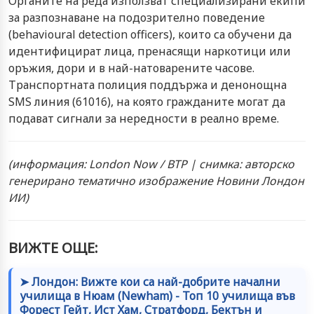
Органите на реда използват специализирани екипи
за разпознаване на подозрително поведение
(behavioural detection officers), които са обучени да
идентифицират лица, пренасящи наркотици или
оръжия, дори и в най-натоварените часове.
Транспортната полиция поддържа и денонощна
SMS линия (61016), на която гражданите могат да
подават сигнали за нередности в реално време.
(информация: London Now / BTP | снимка: авторско
генерирано тематично изображение Новини Лондон
ИИ)
ВИЖТЕ ОЩЕ:
➤ Лондон: Вижте кои са най-добрите начални
училища в Нюам (Newham) - Топ 10 училища във
Форест Гейт, Ист Хам, Стратфорд, Бектън и