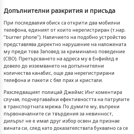
Допълнителни разкрития и присъда
При последвалия обиск са открити два мобилни
телефона, единият от които нерегистриран (т.нар.
"burner phone"). Наличието на подобно устройство
представлява директно нарушение на наложената
му преди това Заповед за криминално поведение
(CBO). Претърсването на адреса му в Енфийлд е
довело до изземването на допълнителни
количества канабис, още два нерегистрирани
телефона и пакети с бял прах и кристали.
Разследващият полицай Джеймс Инг коментира
случая, подчертавайки ефективността на патрулите
в транспортната мрежа. По думите му, въпреки
първоначалните си твърдения за невинност,
дилърът не е имал друг избор освен да признае
вината си, след като доказателствата буквално са се