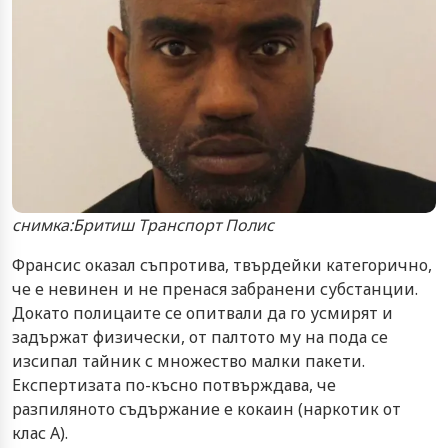
снимка:Бритиш Транспорт Полис
Франсис оказал съпротива, твърдейки категорично,
че е невинен и не пренася забранени субстанции.
Докато полицаите се опитвали да го усмирят и
задържат физически, от палтото му на пода се
изсипал тайник с множество малки пакети.
Експертизата по-късно потвърждава, че
разпиляното съдържание е кокаин (наркотик от
клас А).