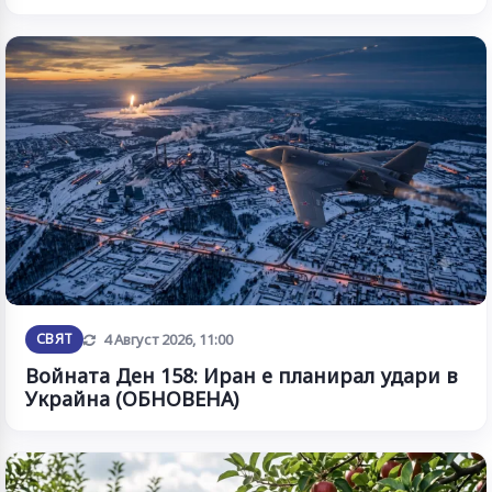
Обновена
СВЯТ
4 Август 2026, 11:00
Войната Ден 158: Иран е планирал удари в
Украйна (ОБНОВЕНА)