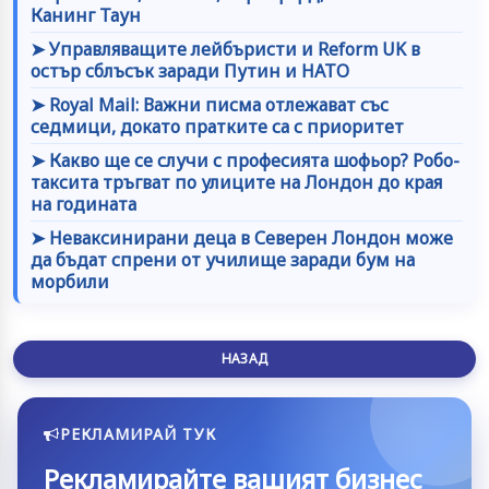
Канинг Таун
➤ Управляващите лейбъристи и Reform UK в
остър сблъсък заради Путин и НАТО
➤ Royal Mail: Важни писма отлежават със
седмици, докато пратките са с приоритет
➤ Какво ще се случи с професията шофьор? Робо-
таксита тръгват по улиците на Лондон до края
на годината
➤ Неваксинирани деца в Северен Лондон може
да бъдат спрени от училище заради бум на
морбили
НАЗАД
РЕКЛАМИРАЙ ТУК
Рекламирайте вашият бизнес