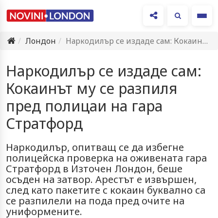
Ме
Лондон
Наркодилър се издаде сам: Кокаинът му се разпиля пред полицаи…
Наркодилър се издаде сам:
Кокаинът му се разпиля
пред полицаи на гара
Стратфорд
Наркодилър, опитващ се да избегне
полицейска проверка на оживената гара
Стратфорд в Източен Лондон, беше
осъден на затвор. Арестът е извършен,
след като пакетите с кокаин буквално са
се разпилели на пода пред очите на
униформените.