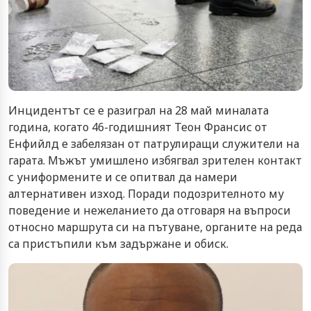
Инцидентът се е разиграл на 28 май миналата
година, когато 46-годишният Теон Франсис от
Енфийлд е забелязан от патрулиращи служители на
гарата. Мъжът умишлено избягвал зрителен контакт
с униформените и се опитвал да намери
алтернативен изход. Поради подозрителното му
поведение и нежеланието да отговаря на въпроси
относно маршрута си на пътуване, органите на реда
са пристъпили към задържане и обиск.