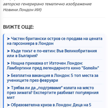
авторско генерирано тематично изображение
Новини Лондон ИИ)
ВИЖТЕ ОЩЕ:
➤ Частен британски остров се продава на цената
на гарсониера в Лондон
➤ Къде токът е по-евтин: Във Великобритания
или в България?
➤ Нощна приказка от Източен Лондон:
Ламборгини пред легендарното кино "Болейн"
➤ Безплатна ваканция в Лондон: 5 топ места за
учениците през февруари
➤ Трябва ли да „подгряваме“ колата на място
през зимата? Експертите разбиват популярния
мит
➤ Образователна криза в Лондон: Деца на 5