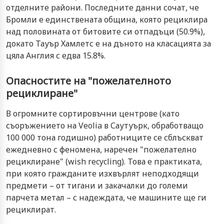
отделните райони. Последните данни сочат, че
Бромли е единствената община, която рециклира
над половината от битовите си отпадъци (50.9%),
докато Тауър Хамлетс е на дъното на класацията за
цяла Англия с едва 15.8%.
Опасностите на "пожелателното
рециклиране"
В огромните сортировъчни центрове (като
съоръжението на Veolia в Саутуърк, обработващо
100 000 тона годишно) работниците се сблъскват
ежедневно с феномена, наречен "пожелателно
рециклиране" (wish recycling). Това е практиката,
при която гражданите изхвърлят неподходящи
предмети – от тигани и закачалки до големи
парчета метал – с надеждата, че машините ще ги
рециклират.