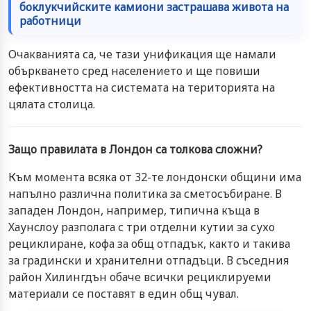
боклукчийските камиони застрашава живота на
работници
Очакванията са, че тази унификация ще намали
объркването сред населението и ще повиши
ефективността на системата на територията на
цялата столица.
Защо правилата в Лондон са толкова сложни?
Към момента всяка от 32-те лондонски общини има
напълно различна политика за сметосъбиране. В
западен Лондон, например, типична къща в
Хаунслоу разполага с три отделни кутии за сухо
рециклиране, кофа за общ отпадък, както и такива
за градински и хранителни отпадъци. В съседния
район Хилингдън обаче всички рециклируеми
материали се поставят в един общ чувал.