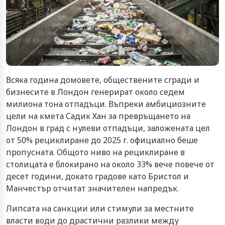
Всяка година домовете, обществените сгради и
бизнесите в Лондон генерират около седем
милиона тона отпадъци. Въпреки амбициозните
цели на кмета Садик Хан за превръщането на
Лондон в град с нулеви отпадъци, заложената цел
от 50% рециклиране до 2025 г. официално беше
пропусната. Общото ниво на рециклиране в
столицата е блокирано на около 33% вече повече от
десет години, докато градове като Бристол и
Манчестър отчитат значителен напредък.
Липсата на санкции или стимули за местните
власти води до драстични разлики между