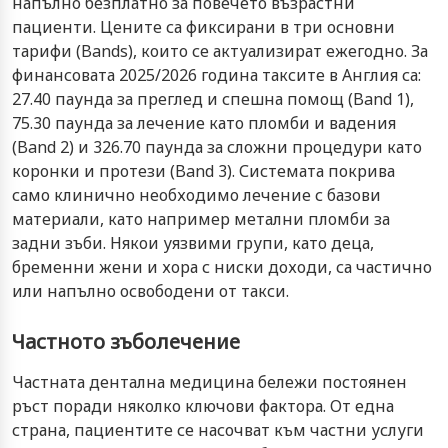
напълно безплатно за повечето възрастни
пациенти. Цените са фиксирани в три основни
тарифи (Bands), които се актуализират ежегодно. За
финансовата 2025/2026 година таксите в Англия са:
27.40 паунда за преглед и спешна помощ (Band 1),
75.30 паунда за лечение като пломби и вадения
(Band 2) и 326.70 паунда за сложни процедури като
коронки и протези (Band 3). Системата покрива
само клинично необходимо лечение с базови
материали, като например метални пломби за
задни зъби. Някои уязвими групи, като деца,
бременни жени и хора с ниски доходи, са частично
или напълно освободени от такси.
Частното зъболечение
Частната дентална медицина бележи постоянен
ръст поради няколко ключови фактора. От една
страна, пациентите се насочват към частни услуги