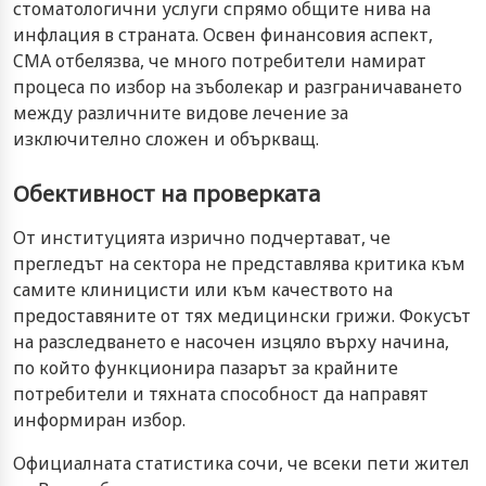
стоматологични услуги спрямо общите нива на
инфлация в страната. Освен финансовия аспект,
CMA отбелязва, че много потребители намират
процеса по избор на зъболекар и разграничаването
между различните видове лечение за
изключително сложен и объркващ.
Обективност на проверката
От институцията изрично подчертават, че
прегледът на сектора не представлява критика към
самите клиницисти или към качеството на
предоставяните от тях медицински грижи. Фокусът
на разследването е насочен изцяло върху начина,
по който функционира пазарът за крайните
потребители и тяхната способност да направят
информиран избор.
Официалната статистика сочи, че всеки пети жител