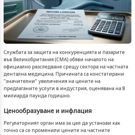
Службата за защита на конкуренцията и пазарите
във Великобритания (CMA) обяви началото на
официално разследване срещу сектора на частната
дентална медицина. Причината са констатирани
"значителни" увеличения на цените на
предлаганите услуги в индустрия, оценявана на 8
милиарда паунда годишно.
Ценообразуване и инфлация
Регулаторният орган има за цел да установи как
точно са се променили цените на частните