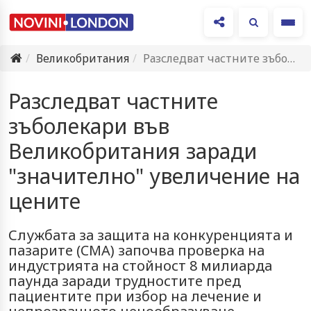
Ме
Великобритания
Разследват частните зъболекари във Великобритания заради "значително" увеличение на цените
Разследват частните
зъболекари във
Великобритания заради
"значително" увеличение на
цените
Службата за защита на конкуренцията и
пазарите (CMA) започва проверка на
индустрията на стойност 8 милиарда
паунда заради трудностите пред
пациентите при избор на лечение и