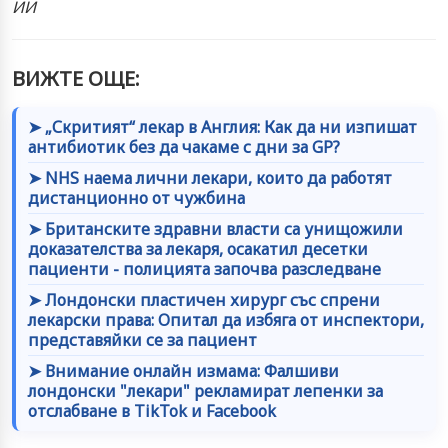
ИИ
ВИЖТЕ ОЩЕ:
➤ „Скритият“ лекар в Англия: Как да ни изпишат
антибиотик без да чакаме с дни за GP?
➤ NHS наема лични лекари, които да работят
дистанционно от чужбина
➤ Британските здравни власти са унищожили
доказателства за лекаря, осакатил десетки
пациенти - полицията започва разследване
➤ Лондонски пластичен хирург със спрени
лекарски права: Опитал да избяга от инспектори,
представяйки се за пациент
➤ Внимание онлайн измама: Фалшиви
лондонски "лекари" рекламират лепенки за
отслабване в TikTok и Facebook