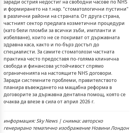
заради острия недостиг на свободни часове по NHS
и формирането на т.нар. "стоматологични пустини"
в различни райони на страната. От друга страна,
частният сектор предлага козметични процедури
(като бели пломби за всички зъби, импланти и
избелване), които не се покриват от държавната
здравна каса, както и по-бърз достъп до
специалисти. За самите стоматолози частната
практика често предоставя по-голяма клинична
свобода и финансова устойчивост спрямо
ограниченията на настоящите NHS договори.
Заради системните проблеми, правителството
планира въвеждането на мащабна реформа в
договорите за държавна дентална помощ, която се
очаква да влезе в сила от април 2026 г.
информация: Sky News | снимка: авторско
генерирано тематично изображение Новини Лондон