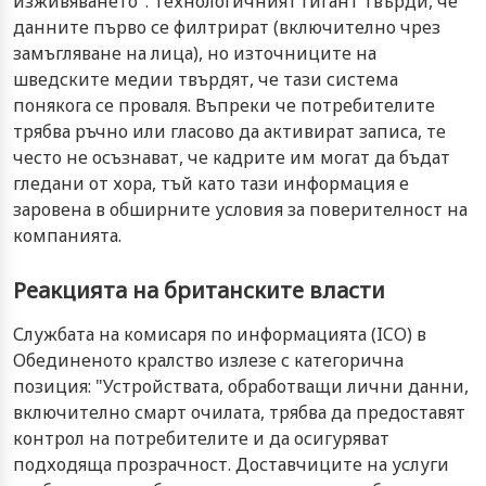
изживяването". Технологичният гигант твърди, че
данните първо се филтрират (включително чрез
замъгляване на лица), но източниците на
шведските медии твърдят, че тази система
понякога се проваля. Въпреки че потребителите
трябва ръчно или гласово да активират записа, те
често не осъзнават, че кадрите им могат да бъдат
гледани от хора, тъй като тази информация е
заровена в обширните условия за поверителност на
компанията.
Реакцията на британските власти
Службата на комисаря по информацията (ICO) в
Обединеното кралство излезе с категорична
позиция: "Устройствата, обработващи лични данни,
включително смарт очилата, трябва да предоставят
контрол на потребителите и да осигуряват
подходяща прозрачност. Доставчиците на услуги