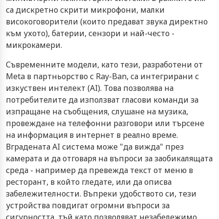
са дискретно скрити микрофони, малки
високоговорители (които предават звука директно
към ухото), батерии, сензори и най-често -
микрокамери.
Съвременните модели, като тези, разработени от
Meta в партньорство с Ray-Ban, са интегрирани с
изкуствен интелект (AI). Това позволява на
потребителите да използват гласови команди за
изпращане на съобщения, слушане на музика,
провеждане на телефонни разговори или търсене
на информация в интернет в реално време.
Вградената AI система може "да вижда" през
камерата и да отговаря на въпроси за заобикалящата
среда - например да превежда текст от меню в
ресторант, в който гледате, или да описва
забележителности. Въпреки удобството си, тези
устройства повдигат огромни въпроси за
сигурността, тъй като позволяват незабележимо