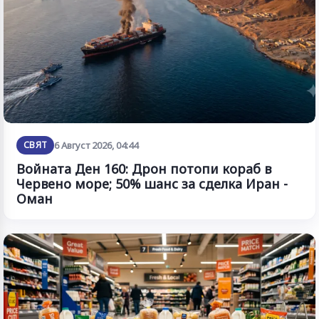
СВЯТ
6 Август 2026, 04:44
Войната Ден 160: Дрон потопи кораб в
Червено море; 50% шанс за сделка Иран -
Оман