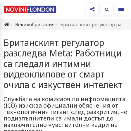
Ме
Великобритания
Британският регулатор разследва Meta: Работници са гледали интимни видеоклипове от…
Британският регулатор
разследва Meta: Работници
са гледали интимни
видеоклипове от смарт
очила с изкуствен интелект
Службата на комисаря по информацията
(ICO) изисква официални обяснения от
технологичния гигант след разкрития, че
подизпълнители са имали достъп до
изключително чувствителни кадри на