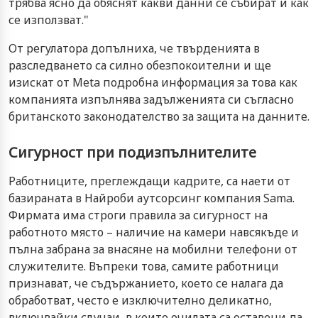
трябва ясно да обяснят какви данни се събират и как
се използват."
От регулатора допълниха, че твърденията в
разследването са силно обезпокоителни и ще
изискат от Meta подробна информация за това как
компанията изпълнява задълженията си съгласно
британското законодателство за защита на данните.
Сигурност при подизпълнителите
Работниците, преглеждащи кадрите, са наети от
базираната в Найроби аутсорсинг компания Sama.
Фирмата има строги правила за сигурност на
работното място – наличие на камери навсякъде и
пълна забрана за внасяне на мобилни телефони от
служителите. Въпреки това, самите работници
признават, че съдържанието, което се налага да
обработват, често е изключително деликатно,
включвайки случаи, в които очилата са оставени да