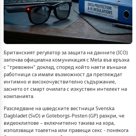
Британският регулатор за защита на данните (ICO)
започва официална комуникация с Meta във връзка
с "тревожен" доклад, според който наети външни
работници са имали възможност да преглеждат
интимно и високочувствително съдържание,
заснето от смарт очилата с изкуствен интелект на
компанията.
Разследване на шведските вестници Svenska
Dagbladet (SvD) и Goteborgs-Posten (GP) разкри, че
видеоклипове – включително такива на хора,
използващи тоалетна или правещи секс - понякога