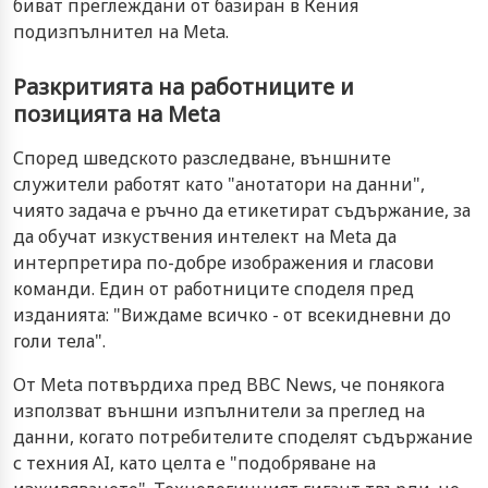
биват преглеждани от базиран в Кения
подизпълнител на Meta.
Разкритията на работниците и
позицията на Meta
Според шведското разследване, външните
служители работят като "анотатори на данни",
чиято задача е ръчно да етикетират съдържание, за
да обучат изкуствения интелект на Meta да
интерпретира по-добре изображения и гласови
команди. Един от работниците споделя пред
изданията: "Виждаме всичко - от всекидневни до
голи тела".
От Meta потвърдиха пред BBC News, че понякога
използват външни изпълнители за преглед на
данни, когато потребителите споделят съдържание
с техния AI, като целта е "подобряване на