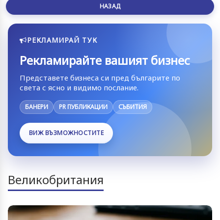
НАЗАД
РЕКЛАМИРАЙ ТУК
Рекламирайте вашият бизнес
Представете бизнеса си пред българите по
света с ясно и видимо послание.
БАНЕРИ
PR ПУБЛИКАЦИИ
СЪБИТИЯ
ВИЖ ВЪЗМОЖНОСТИТЕ
Великобритания