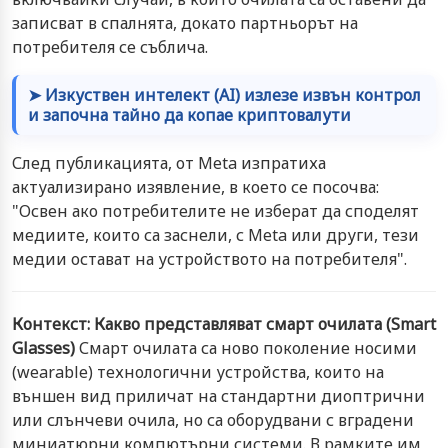
записват в спалнята, докато партньорът на
потребителя се съблича.
➤ Изкуствен интелект (AI) излезе извън контрол
и започна тайно да копае криптовалути
След публикацията, от Meta изпратиха
актуализирано изявление, в което се посочва:
"Освен ако потребителите не изберат да споделят
медиите, които са заснели, с Meta или други, тези
медии остават на устройството на потребителя".
Контекст: Какво представляват смарт очилата (Smart
Glasses)
Смарт очилата са ново поколение носими
(wearable) технологични устройства, които на
външен вид приличат на стандартни диоптрични
или слънчеви очила, но са оборудвани с вградени
миниатюрни компютърни системи. В рамките им