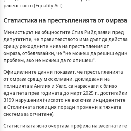
равенството (Equality Act).
Статистика на престъпленията от омраза
Министърът на общностите Стив Рийд заяви пред
депутатите, че правителството има дълг да действа
срещу рекордните нива на престъпления от
омраза, отбелязвайки, че "не можеш да решиш един
проблем, ако не можеш да го опишеш".
Официалните данни показват, че престъпленията
от омраза срещу мюсюлмани, докладвани на
полицията в Англия и Уелс, са нараснали с близо
една пета през годината до март 2025 г., достигайки
3199 нарушения (числото не включва инцидентите
в Столичната полиция поради промени в тяхната
система за отчитане).
Статистиката ясно очертава профила на засегнатите