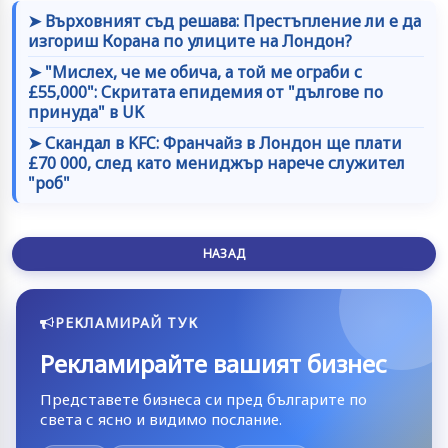
➤ Върховният съд решава: Престъпление ли е да
изгориш Корана по улиците на Лондон?
➤ "Мислех, че ме обича, а той ме ограби с
£55,000": Скритата епидемия от "дългове по
принуда" в UK
➤ Скандал в KFC: Франчайз в Лондон ще плати
£70 000, след като мениджър нарече служител
"роб"
НАЗАД
РЕКЛАМИРАЙ ТУК
Рекламирайте вашият бизнес
Представете бизнеса си пред българите по
света с ясно и видимо послание.