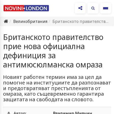
Ме
Великобритания
Британското правителство прие нова официална дефиниция за антимюсюлманска омраза
Британското правителство
прие нова официална
дефиниция за
антимюсюлманска омраза
Новият работен термин има за цел да
помогне на институциите да разпознават
и предотвратяват престъпленията от
омраза, като същевременно гарантира
защитата на свободата на словото.
Автор:
Владимир Милчин