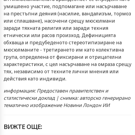
умишлено участие, подпомагане или насърчаване
на престъпни деяния (насилие, вандализъм, тормоз
или сплашване), насочени срещу мюсюлмани
заради тяхната религия или заради техния
етнически или расов произход. Дефиницията
обхваща и предубеденото стереотипизиране на
мюсюлманите - третирането им като колективна
група, определена от фиксирани и отрицателни
характеристики, с цел насърчаване на омраза срещу
тях, независимо от техните лични мнения или
действия като индивиди.
информация: Предоставен правителствен и
статистически доклад | снимка: авторско генерирано
тематично изображение Новини Лондон ИИ
ВИЖТЕ ОЩЕ: