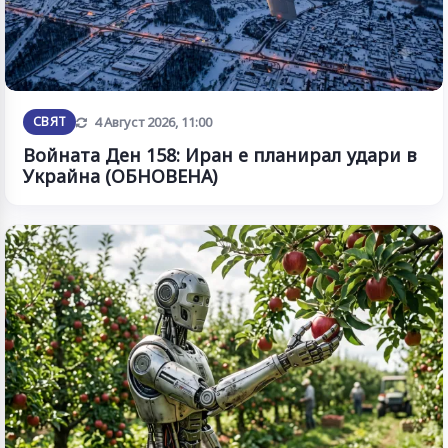
Обновена
СВЯТ
4 Август 2026, 11:00
Войната Ден 158: Иран е планирал удари в
Украйна (ОБНОВЕНА)