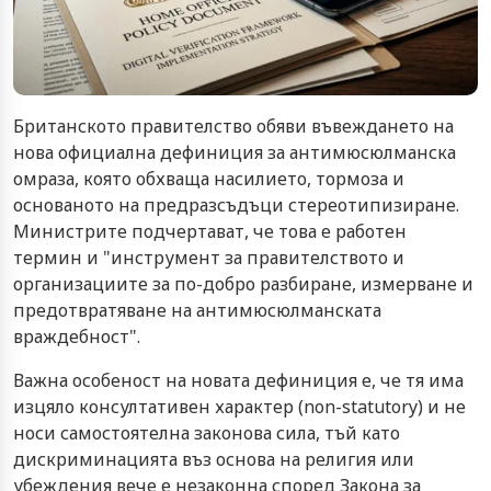
Британското правителство обяви въвеждането на
нова официална дефиниция за антимюсюлманска
омраза, която обхваща насилието, тормоза и
основаното на предразсъдъци стереотипизиране.
Министрите подчертават, че това е работен
термин и "инструмент за правителството и
организациите за по-добро разбиране, измерване и
предотвратяване на антимюсюлманската
враждебност".
Важна особеност на новата дефиниция е, че тя има
изцяло консултативен характер (non-statutory) и не
носи самостоятелна законова сила, тъй като
дискриминацията въз основа на религия или
убеждения вече е незаконна според Закона за