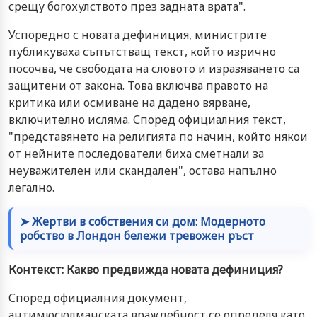
срещу богохулството през задната врата".
Успоредно с новата дефиниция, министрите
публикуваха съпътстващ текст, който изрично
посочва, че свободата на словото и изразяването са
защитени от закона. Това включва правото на
критика или осмиване на дадено вярване,
включително исляма. Според официалния текст,
"представянето на религията по начин, който някои
от нейните последователи биха сметнали за
неуважителен или скандален", остава напълно
легално.
➤ Жертви в собствения си дом: Модерното
робство в Лондон бележи тревожен ръст
Контекст: Какво предвижда новата дефиниция?
Според официалния документ,
антимюсюлманската враждебност се определя като