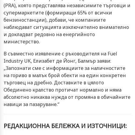
(PRA), която представлява независимите търговци и
супермаркетите (формиращи 65% от всички
бензиностанции), добави, че компаниите
наблюдават ситуацията изключително внимателно
и докладват редовно на енергийното
министерство.
В съвместно изявление с ръководителя на Fuel
Industry UK, Елизабет де Йонг, Балмър заяви:
„Запознати сме с информациите за наличностите
на гориво в малък брой обекти на един конкретен
търговец на дребно. Доставките в цялото
Обединено кралство протичат нормално и няма
абсолютно никаква нужда от промяна в обичайните
навици за пазаруване.“
РЕДАКЦИОННА БЕЛЕЖКА И ИЗТОЧНИЦИ: