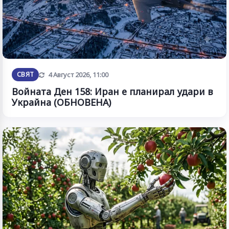
Обновена
СВЯТ
4 Август 2026, 11:00
Войната Ден 158: Иран е планирал удари в
Украйна (ОБНОВЕНА)