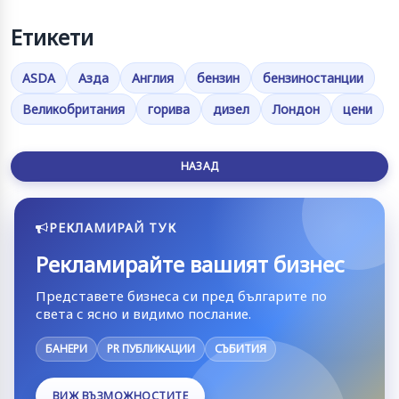
Етикети
ASDA
Азда
Англия
бензин
бензиностанции
Великобритания
горива
дизел
Лондон
цени
НАЗАД
РЕКЛАМИРАЙ ТУК
Рекламирайте вашият бизнес
Представете бизнеса си пред българите по
света с ясно и видимо послание.
БАНЕРИ
PR ПУБЛИКАЦИИ
СЪБИТИЯ
ВИЖ ВЪЗМОЖНОСТИТЕ