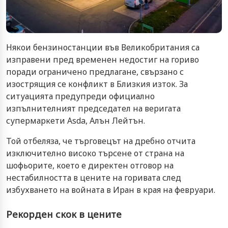
Някои бензиностанции във Великобритания са
изправени пред временен недостиг на гориво
поради ограничено предлагане, свързано с
изострящия се конфликт в Близкия изток. За
ситуацията предупреди официално
изпълнителният председател на веригата
супермаркети Asda, Алън Лейтън.
Той отбеляза, че търговецът на дребно отчита
изключително високо търсене от страна на
шофьорите, което е директен отговор на
нестабилността в цените на горивата след
избухването на войната в Иран в края на февруари.
Рекорден скок в цените