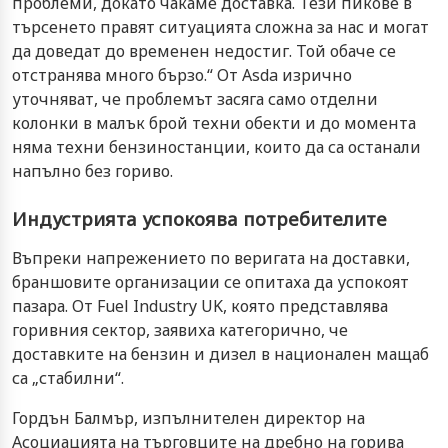
проблеми, докато чакаме доставка. Тези пикове в
търсенето правят ситуацията сложна за нас и могат
да доведат до временен недостиг. Той обаче се
отстранява много бързо.“ От Asda изрично
уточняват, че проблемът засяга само отделни
колонки в малък брой техни обекти и до момента
няма техни бензиностанции, които да са останали
напълно без гориво.
Индустрията успокоява потребителите
Въпреки напрежението по веригата на доставки,
браншовите организации се опитаха да успокоят
пазара. От Fuel Industry UK, която представлява
горивния сектор, заявиха категорично, че
доставките на бензин и дизел в национален мащаб
са „стабилни“.
Гордън Балмър, изпълнителен директор на
Асоциацията на търговците на дребно на горива