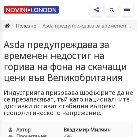
Ме
Полезно
Asda предупреждава за временен недостиг на горива на фона на…
Asda предупреждава за
временен недостиг на
горива на фона на скачащи
цени във Великобритания
Индустрията призовава шофьорите да не
се презапасяват, тъй като националните
доставки остават стабилни въпреки
геополитическото напрежение.
Автор:
Владимир Милчин
Прочитания:
496