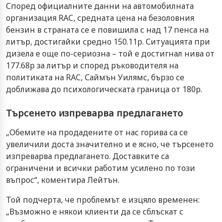
Според официалните данни на автомобилната
организация RAC, средната цена на безоловния
бензин в страната се е повишила с над 17 пенса на
литър, достигайки средно 150.11p. Ситуацията при
дизела е още по-сериозна – той е достигнал нива от
177.68p за литър и според ръководителя на
политиката на RAC, Саймън Уилямс, бързо се
доближава до психологическата граница от 180p.
Търсенето изпреварва предлагането
„Обемите на продадените от нас горива са се
увеличили доста значително и е ясно, че търсенето
изпреварва предлагането. Доставките са
ограничени и всички работим усилено по този
въпрос“, коментира Лейтън.
Той подчерта, че проблемът е изцяло временен:
„Възможно е някои клиенти да се сблъскат с