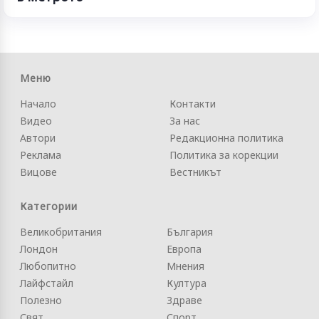
Меню
Начало
Контакти
Видео
За нас
Автори
Редакционна политика
Реклама
Политика за корекции
Вицове
Вестникът
Категории
Великобритания
България
Лондон
Европа
Любопитно
Мнения
Лайфстайл
Култура
Полезно
Здраве
Свят
Спорт