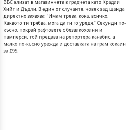
BBC влизат в магазинчета в градчета като Крадли
Хийт и Дъдли. В един от случаите, човек зад щанда
директно заявява: "Имам трева, кока, всичко.
Каквото ти трябва, мога да ти го уредя." Секунди по-
късно, покрай рафтовете с безалкохолни и
памперси, той предава на репортера канабис, а
малко по-късно урежда и доставката на грам кокаин
за £95.