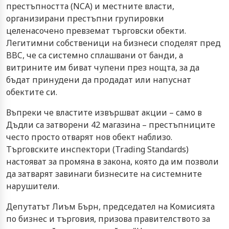
престъпността (NCA) и местните власти,
организирани престъпни групировки
целенасочено превземат търговски обекти.
Легитимни собственици на бизнеси споделят пред
BBC, че са системно сплашвани от банди, а
витрините им биват чупени през нощта, за да
бъдат принудени да продадат или напуснат
обектите си.
Въпреки че властите извършват акции – само в
Дъдли са затворени 42 магазина – престъпниците
често просто отварят нов обект наблизо.
Търговските инспектори (Trading Standards)
настояват за промяна в закона, която да им позволи
да затварят завинаги бизнесите на системните
нарушители.
Депутатът Лиъм Бърн, председател на Комисията
по бизнес и търговия, призова правителството за