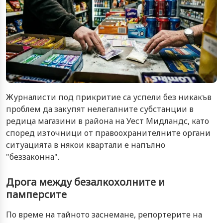
Журналисти под прикритие са успели без никакъв
проблем да закупят нелегалните субстанции в
редица магазини в района на Уест Мидландс, като
според източници от правоохранителните органи
ситуацията в някои квартали е напълно
"беззаконна".
Дрога между безалкохолните и
памперсите
По време на тайното заснемане, репортерите на