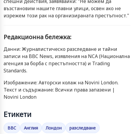
спешни действия, заявявайки: "Не можем да
възстановим нашите главни улици, освен ако не
изрежем този рак на организираната престъпност."
Редакционна бележка:
Данни: Журналистическо разследване и тайни
записи на BBC News, изявления на NCA (Национална
агенция за борба с престъпността) и Trading
Standards.
Изображение: Авторски колаж на Novini London.
Текст и съдържание: Всички права запазени |
Novini London
Етикети
BBC
Англия
Лондон
разследване