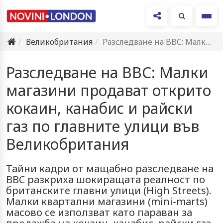
Ме
Великобритания
Разследване на BBC: Малки магазини продават открито кокаин, канабис и…
Разследване на BBC: Малки
магазини продават открито
кокаин, канабис и райски
газ по главните улици във
Великобритания
Тайни кадри от мащабно разследване на
BBC разкриха шокиращата реалност по
британските главни улици (High Streets).
Малки квартални магазини (mini-marts)
масово се използват като параван за