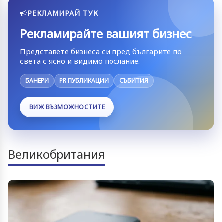
РЕКЛАМИРАЙ ТУК
Рекламирайте вашият бизнес
Представете бизнеса си пред българите по
света с ясно и видимо послание.
БАНЕРИ
PR ПУБЛИКАЦИИ
СЪБИТИЯ
ВИЖ ВЪЗМОЖНОСТИТЕ
Великобритания