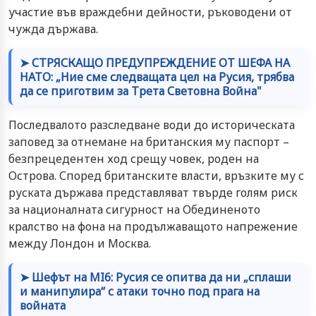
участие във враждебни дейности, ръководени от
чужда държава.
➤ СТРЯСКАЩО ПРЕДУПРЕЖДЕНИЕ ОТ ШЕФА НА
НАТО: „Ние сме следващата цел на Русия, трябва
да се приготвим за Трета Световна Война"
Последвалото разследване води до историческата
заповед за отнемане на британския му паспорт –
безпрецедентен ход срещу човек, роден на
Острова. Според британските власти, връзките му с
руската държава представляват твърде голям риск
за националната сигурност на Обединеното
кралство на фона на продължаващото напрежение
между Лондон и Москва.
➤ Шефът на MI6: Русия се опитва да ни „сплаши
и манипулира“ с атаки точно под прага на
войната