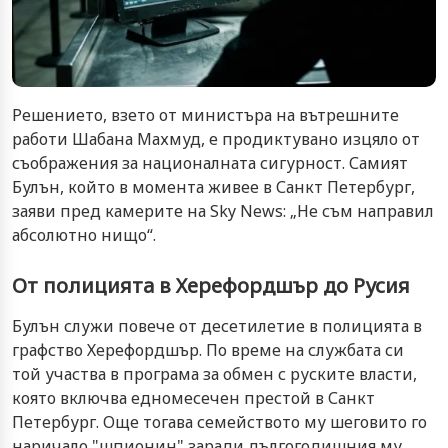
Решението, взето от министъра на вътрешните
работи Шабана Махмуд, е продиктувано изцяло от
съображения за националната сигурност. Самият
Булън, който в момента живее в Санкт Петербург,
заяви пред камерите на Sky News: „Не съм направил
абсолютно нищо“.
От полицията в Херефордшър до Русия
Булън служи повече от десетилетие в полицията в
графство Херефордшър. По време на службата си
той участва в програма за обмен с руските власти,
която включва едномесечен престой в Санкт
Петербург. Още тогава семейството му шеговито го
наричало "шпионин" заради дългогодишния му