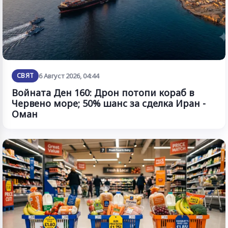
СВЯТ
6 Август 2026, 04:44
Войната Ден 160: Дрон потопи кораб в
Червено море; 50% шанс за сделка Иран -
Оман