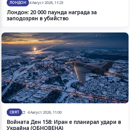
ЛОНДОН
4 Август 2026, 11:23
Лондон: 20 000 паунда награда за
заподозрян в убийство
Обновена
СВЯТ
4 Август 2026, 11:00
Войната Ден 158: Иран е планирал удари в
Украйна (ОБНОВЕНА)