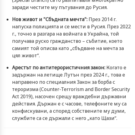
заради честите му пътувания до Русия.
Нов живот и "Сбъдната мечта":
През 2014 г.
напуска полицията и се мести в Русия. През 2022
г., точно в разгара на войната в Украйна, той
получава руско гражданство – събитие, което
самият той описва като „сбъдване на мечта за
цял живот“.
Арестът по антитерористичния закон:
Когато е
задържан на летище Лутън през 2024 г., това е
направено по специалния Закон за борба с
тероризма (Counter-Terrorism and Border Security
Act 2019), насочен срещу враждебни държавни
действия. Държан е с часове, телефоните му са
конфискувани, а според собствените му думи,
службите са се държали с него „като Щази“.