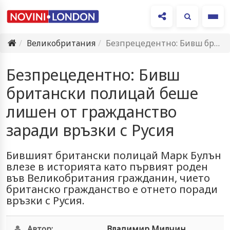
Ме
Великобритания
Безпрецедентно: Бивш британски полицай беше лишен от гражданство заради връзки…
Безпрецедентно: Бивш
британски полицай беше
лишен от гражданство
заради връзки с Русия
Бившият британски полицай Марк Булън
влезе в историята като първият роден
във Великобритания гражданин, чието
британско гражданство е отнето поради
връзки с Русия.
Автор:
Владимир Милчин