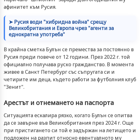
афинитет към Русия.
➤ Русия води "хибридна война" срещу
Великобритания и Европа чрез "агенти за
еднократна употреба"
В крайна сметка Булън се премества за постоянно в
Русия преди повече от 12 години. През 2022 г. той
официално получава руско гражданство. В момента
живее в Санкт Петербург със съпругата си и
четирите им деца, където работи за футболния клуб
"Зенит".
Арестът и отнемането на паспорта
Ситуацията ескалира рязко, когато Булън се опитва
да се завърне във Великобритания през 2024 г. Още
при пристигането си той е задържан на летището и
подложен на разпит относно евентуалното му