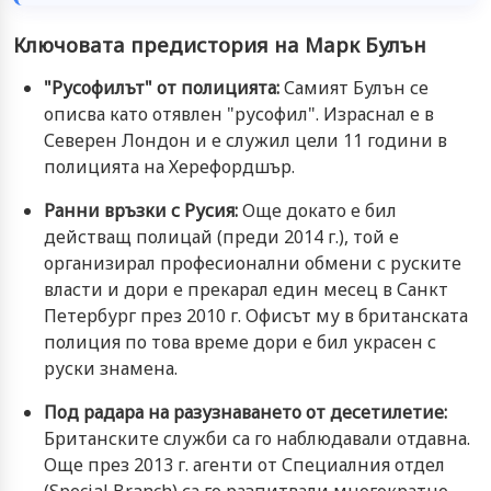
Ключовата предистория на Марк Булън
"Русофилът" от полицията:
Самият Булън се
описва като отявлен "русофил". Израснал е в
Северен Лондон и е служил цели 11 години в
полицията на Херефордшър.
Ранни връзки с Русия:
Още докато е бил
действащ полицай (преди 2014 г.), той е
организирал професионални обмени с руските
власти и дори е прекарал един месец в Санкт
Петербург през 2010 г. Офисът му в британската
полиция по това време дори е бил украсен с
руски знамена.
Под радара на разузнаването от десетилетие:
Британските служби са го наблюдавали отдавна.
Още през 2013 г. агенти от Специалния отдел
(Special Branch) са го разпитвали многократно