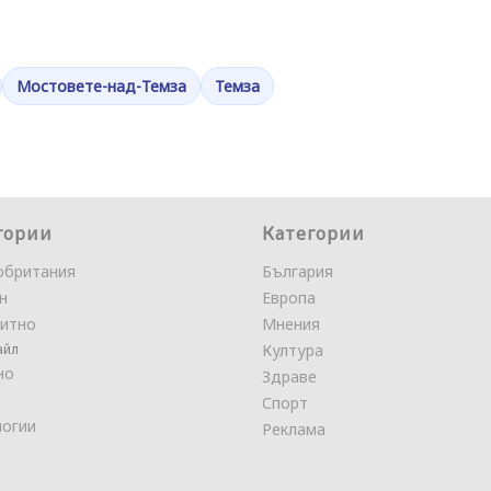
Мостовете-над-Темза
Темза
гории
Категории
обритания
България
н
Европа
итно
Мнения
айл
Култура
но
Здраве
Спорт
логии
Реклама