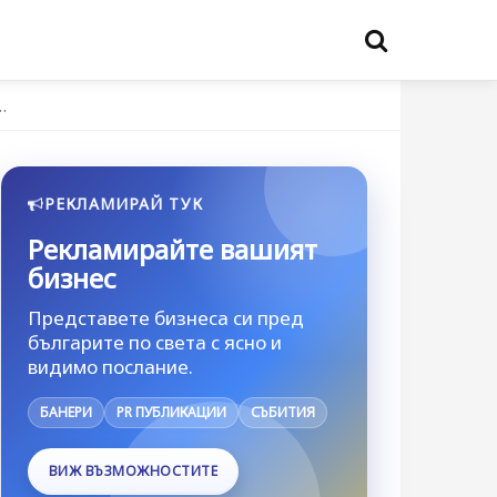
…
РЕКЛАМИРАЙ ТУК
Рекламирайте вашият
бизнес
Представете бизнеса си пред
българите по света с ясно и
видимо послание.
БАНЕРИ
PR ПУБЛИКАЦИИ
СЪБИТИЯ
ВИЖ ВЪЗМОЖНОСТИТЕ