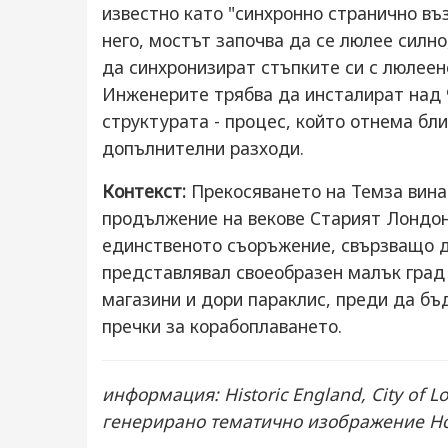
известно като "синхронно странично въ
него, мостът започва да се люлее сил
да синхронизират стъпките си с люлеен
Инженерите трябва да инсталират над 
структурата - процес, който отнема бл
допълнителни разходи.
Контекст:
Прекосяването на Темза винаг
продължение на векове Старият Лондон 
единственото съоръжение, свързващо дв
представлявал своеобразен малък град 
магазини и дори параклис, преди да бъ
пречки за корабоплаването.
информация: Historic England, City of 
генерирано тематично изображение Н