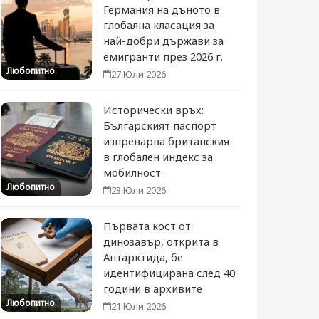
Германия на дъното в
глобална класация за
най-добри държави за
емигранти през 2026 г.
Любопитно
27 Юли 2026
Исторически връх:
Българският паспорт
изпреварва британския
в глобален индекс за
мобилност
Любопитно
23 Юли 2026
Първата кост от
динозавър, открита в
Антарктида, бе
идентифицирана след 40
години в архивите
Любопитно
21 Юли 2026