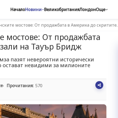
Начало
Новини
Великобритания
Лондон
Още
нските мостове: От продажбата в Америка до скритите
е мостове: От продажбата
 зали на Тауър Бридж
мза пазят невероятни исторически
о остават невидими за милионите
Прочитания:
570