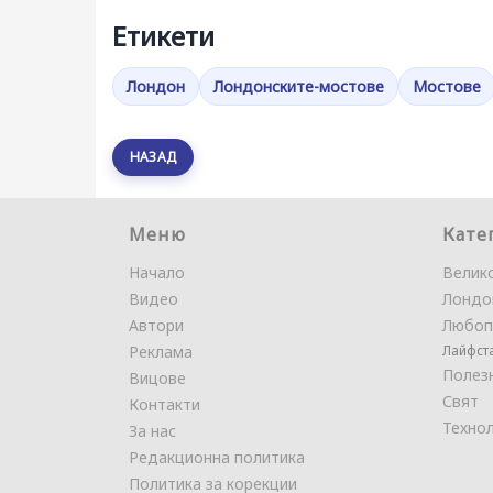
Етикети
Лондон
Лондонските-мостове
Мостове
НАЗАД
Меню
Кате
Начало
Велик
Видео
Лондо
Автори
Любоп
Реклама
Лайфст
Полез
Вицове
Свят
Контакти
Техно
За нас
Редакционна политика
Политика за корекции