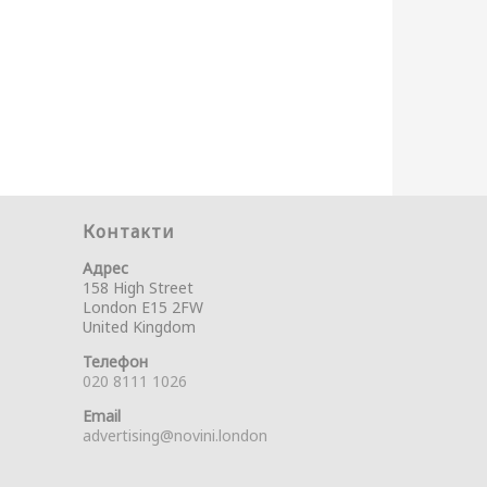
Контакти
Адрес
158 High Street
London E15 2FW
United Kingdom
Телефон
020 8111 1026
Email
advertising@novini.london