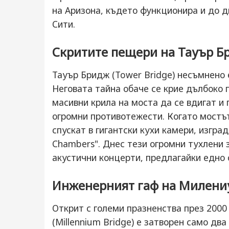
на Аризона, където функционира и до д
Сити.
Скритите пещери на Тауър Б
Тауър Бридж (Tower Bridge) несъмнено 
Неговата тайна обаче се крие дълбоко 
масивни крила на моста да се вдигат и 
огромни противотежести. Когато мостът
спускат в гигантски кухи камери, изгра
Chambers". Днес тези огромни тухлени з
акустични концерти, предлагайки едно 
Инженерният гаф на Милени
Открит с големи празненства през 200
(Millennium Bridge) е затворен само дв