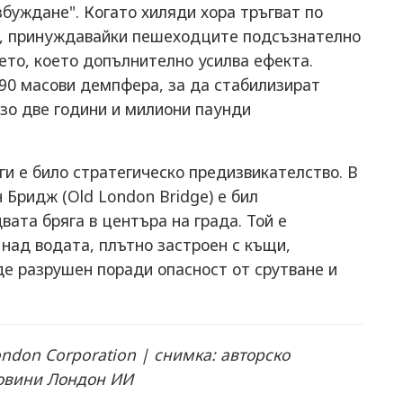
збуждане". Когато хиляди хора тръгват по
но, принуждавайки пешеходците подсъзнателно
ето, което допълнително усилва ефекта.
90 масови демпфера, за да стабилизират
изо две години и милиони паунди
и е било стратегическо предизвикателство. В
Бридж (Old London Bridge) е бил
ата бряга в центъра на града. Той е
над водата, плътно застроен с къщи,
де разрушен поради опасност от срутване и
London Corporation | снимка: авторско
овини Лондон ИИ