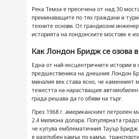
Река Темза е пресечена от над 30 мост
преминаващите по тях граждани и турис
техните основи. От грандиозни инженер
историята на лондонските мостове е и
Как Лондон Бридж се озова в
Една от най-ексцентричните истории в 
предшественика на днешния Лондон Бри
миналия век става ясно, че каменният м
тежестта на нарастващия автомобилен 
града решава да го обяви на търг.
През 1968 г. американският петролен м
2.4 милиона долара. Популярната градс
че купува емблематичния Тауър Бридж.
е разглобен камък по камък, транспорти