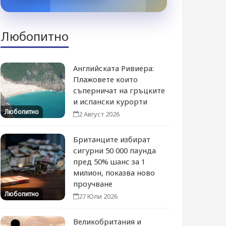
Любопитно
Английската Ривиера:
Плажовете които
съперничат на гръцките
и испански курорти
Любопитно
2 Август 2026
Британците избират
сигурни 50 000 паунда
пред 50% шанс за 1
милион, показва ново
проучване
Любопитно
27 Юли 2026
Великобритания и