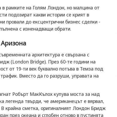
а в рамките на Голям Лондон, но малцина от
ти подозират какви истории се крият в
ни провали до ексцентрични бизнес сделки -
зпълнена с изненадващи обрати.
 Аризона
съвременната архитектура е свързана с
дж (London Bridge). През 60-те години на
ост от 19-ти век буквално потъва в Темза под
трафик. Вместо да го разруши, управата на
агнат Робърт МакКълох купува моста за над
ка легенда твърди, че американецът е вярвал,
 В крайна сметка, оригиналният Лондон Бридж
ран през океана и сглобен отново в пустинята