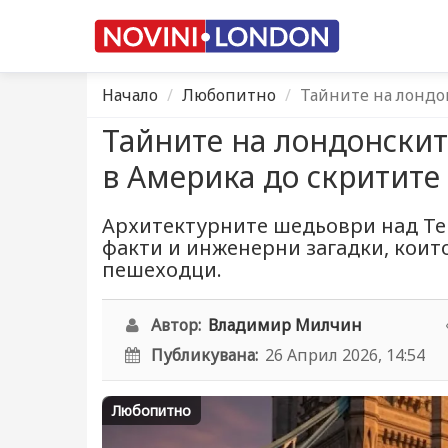
Начало
Любопитно
Тайните на лондо
Тайните на лондонскит
в Америка до скритите
Архитектурните шедьоври над Те
факти и инженерни загадки, коит
пешеходци.
Автор:
Владимир Милчин
Публикувана:
26 Април 2026, 14:54
Любопитно