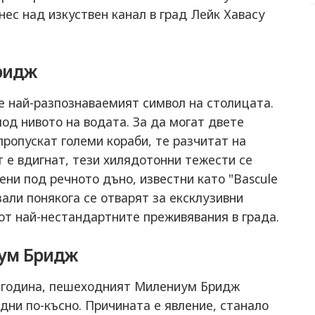
нес над изкуствен канал в град Лейк Хавасу
ридж
е най-разпознаваемият символ на столицата.
под нивото на водата. За да могат двете
пропускат големи кораби, те разчитат на
 е вдигнат, тези хилядотонни тежести се
дени под речното дъно, известни като "Bascule
али понякога се отварят за ексклузивни
от най-нестандартните преживявания в града.
ум Бридж
0 година, пешеходният Милениум Бридж
а дни по-късно. Причината е явление, станало