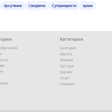
проучване
Сандвичи
Супермаркети
храни
гории
Категории
обритания
България
н
Европа
итно
Мнения
айл
Култура
но
Здраве
Спорт
логии
Реклама