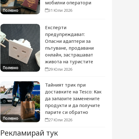
мобилни оператори
31 Юли 2026
Полезно
Експерти
предупреждават:
Опасни адаптери за
пътуване, продавани
онлайн, застрашават
живота на туристите
Полезно
29 Юли 2026
Тайният трик при
доставките на Tesco: Как
да запазите заменените
продукти и да получите
парите си обратно
Полезно
27 Юли 2026
Рекламирай тук