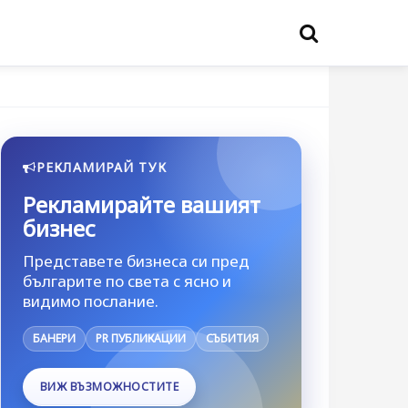
РЕКЛАМИРАЙ ТУК
Рекламирайте вашият
бизнес
Представете бизнеса си пред
българите по света с ясно и
видимо послание.
БАНЕРИ
PR ПУБЛИКАЦИИ
СЪБИТИЯ
ВИЖ ВЪЗМОЖНОСТИТЕ