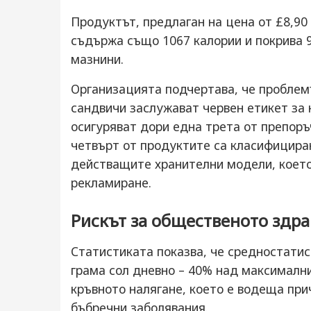
Продуктът, предлаган на цена от £8,90
съдържа също 1067 калории и покрива 
мазнини.
Организацията подчертава, че проблемъ
сандвичи заслужават червен етикет за 
осигуряват дори една трета от препоръ
четвърт от продуктите са класифицира
действащите хранителни модели, което
рекламиране.
Рискът за общественото здра
Статистиката показва, че средностатис
грама сол дневно – 40% над максималн
кръвното налягане, което е водеща прич
бъбречни заболявания.