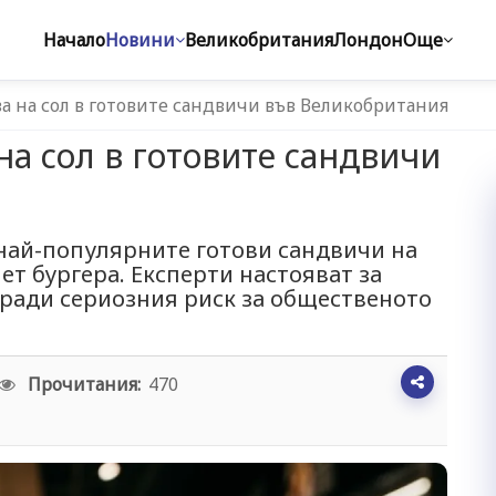
Начало
Новини
Великобритания
Лондон
Още
а на сол в готовите сандвичи във Великобритания
на сол в готовите сандвичи
 най-популярните готови сандвичи на
ет бургера. Експерти настояват за
ради сериозния риск за общественото
Прочитания:
470