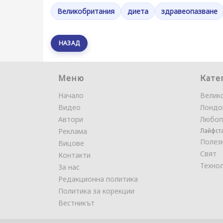
Великобритания
диета
здравеопазване
НАЗАД
Меню
Кате
Начало
Велик
Видео
Лондо
Автори
Любоп
Реклама
Лайфст
Полез
Вицове
Свят
Контакти
Техно
За нас
Редакционна политика
Политика за корекции
Вестникът