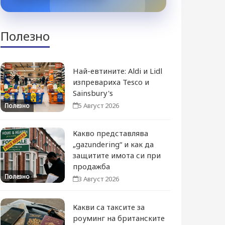
Полезно
Най-евтините: Aldi и Lidl
изпревариха Tesco и
Sainsbury's
5 Август 2026
Полезно
Какво представлява
„gazundering“ и как да
защитите имота си при
продажба
Полезно
3 Август 2026
Какви са таксите за
роуминг на британските