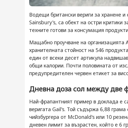
Водещи британски вериги за хранене и су
Sainsbury's, са обект на остри критики 
техните готови за консумация продукти
Мащабно проучване на организацията Ac
хранителната стойност на 546 продукта 
един от всеки десет артикула надвишав
общи калории. Почти половината от из
предупредителен червен етикет за висо
Дневна доза сол между две 
Най-фрапантният пример в доклада е са
веригата Gail's. Той съдържа 6,88 грама
чийзбургера от McDonald's или 10 резе
дневен лимит за възрастен, който е 6 г