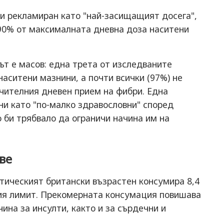
 и рекламиран като "най-засищащият досега",
90% от максималната дневна доза наситени
т е масов: една трета от изследваните
наситени мазнини, а почти всички (97%) не
чителния дневен прием на фибри. Една
ни като "по-малко здравословни" според
 би трябвало да ограничи начина им на
ве
тическият британски възрастен консумира 8,4
ия лимит. Прекомерната консумация повишава
ина за инсулти, както и за сърдечни и