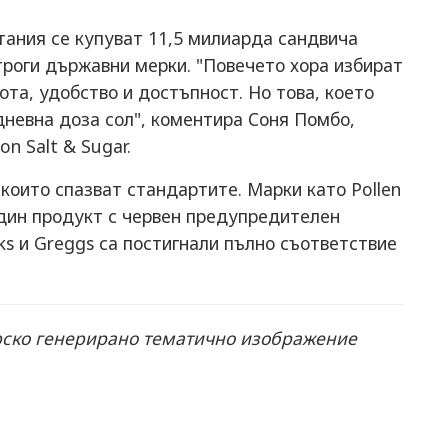
тания се купуват 11,5 милиарда сандвича
троги държавни мерки. "Повечето хора избират
ота, удобство и достъпност. Но това, което
дневна доза сол", коментира Соня Помбо,
n Salt & Sugar.
 които спазват стандартите. Марки като Pollen
един продукт с червен предупредителен
ucks и Greggs са постигнали пълно съответствие
орско генерирано тематично изображение