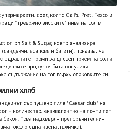
пермаркети, сред които Gail's, Pret, Tesco и
заради "тревожно високите" нива на сол в
.
tion on Salt & Sugar, което анализира
(сандвичи, врапове и багети), показва, че
а здравните норми за дневен прием на сол и
следваните продукти биха получили
ко съдържание на сол върху опаковките си.
филии хляб
ндвичът със пушено пиле "Caesar club" на
 сол – количество, еквивалентно на почти пет
на бекон. Това надхвърля препоръчителния
рама (около една чаена лъжичка).