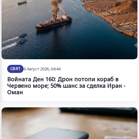
СВЯТ
6 Август 2026, 04:44
Войната Ден 160: Дрон потопи кораб в
Червено море; 50% шанс за сделка Иран -
Оман