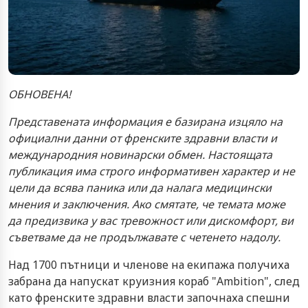
ОБНОВЕНА!
Представената информация е базирана изцяло на
официални данни от френските здравни власти и
международния новинарски обмен. Настоящата
публикация има строго информативен характер и не
цели да всява паника или да налага медицински
мнения и заключения. Ако смятате, че темата може
да предизвика у вас тревожност или дискомфорт, ви
съветваме да не продължавате с четенето надолу.
Над 1700 пътници и членове на екипажа получиха
забрана да напускат круизния кораб "Ambition", след
като френските здравни власти започнаха спешни