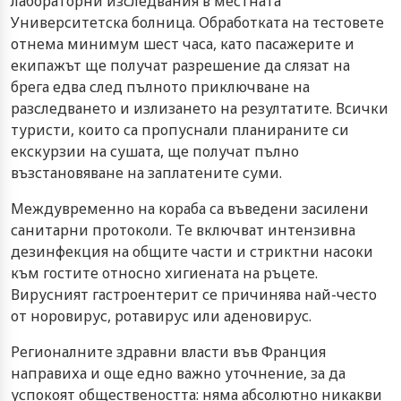
лабораторни изследвания в местната
Университетска болница. Обработката на тестовете
отнема минимум шест часа, като пасажерите и
екипажът ще получат разрешение да слязат на
брега едва след пълното приключване на
разследването и излизането на резултатите. Всички
туристи, които са пропуснали планираните си
екскурзии на сушата, ще получат пълно
възстановяване на заплатените суми.
Междувременно на кораба са въведени засилени
санитарни протоколи. Те включват интензивна
дезинфекция на общите части и стриктни насоки
към гостите относно хигиената на ръцете.
Вирусният гастроентерит се причинява най-често
от норовирус, ротавирус или аденовирус.
Регионалните здравни власти във Франция
направиха и още едно важно уточнение, за да
успокоят обществеността: няма абсолютно никакви