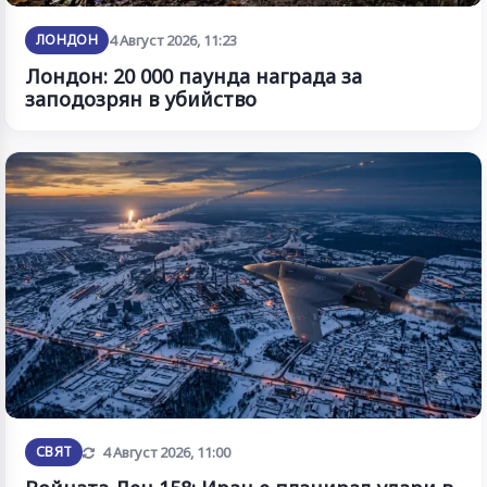
ЛОНДОН
4 Август 2026, 11:23
Лондон: 20 000 паунда награда за
заподозрян в убийство
Обновена
СВЯТ
4 Август 2026, 11:00