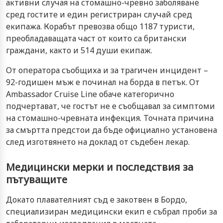
активни случая на стомашно-чревно заболяване
сред гостите и един регистриран случай сред
екипажа. Корабът превозва общо 1187 туристи,
преобладаващата част от които са британски
граждани, както и 514 души екипаж.
От оператора съобщиха и за трагичен инцидент –
92-годишен мъж е починал на борда в петък. От
Ambassador Cruise Line обаче категорично
подчертават, че гостът не е съобщавал за симптоми
на стомашно-чревната инфекция. Точната причина
за смъртта предстои да бъде официално установена
след изготвянето на доклад от съдебен лекар.
Медицински мерки и последствия за
пътуващите
Докато плавателният съд е закотвен в Бордо,
специализиран медицински екип е събрал проби за