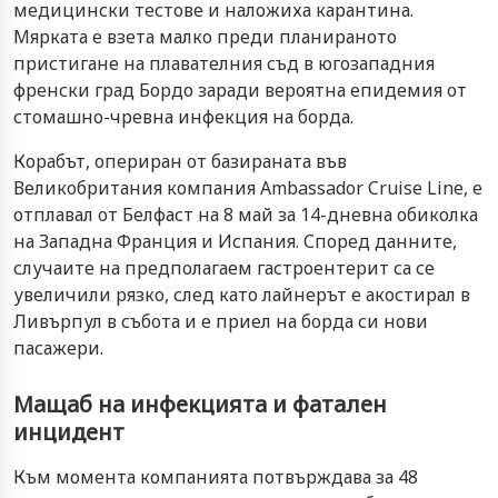
медицински тестове и наложиха карантина.
Мярката е взета малко преди планираното
пристигане на плавателния съд в югозападния
френски град Бордо заради вероятна епидемия от
стомашно-чревна инфекция на борда.
Корабът, опериран от базираната във
Великобритания компания Ambassador Cruise Line, е
отплавал от Белфаст на 8 май за 14-дневна обиколка
на Западна Франция и Испания. Според данните,
случаите на предполагаем гастроентерит са се
увеличили рязко, след като лайнерът е акостирал в
Ливърпул в събота и е приел на борда си нови
пасажери.
Мащаб на инфекцията и фатален
инцидент
Към момента компанията потвърждава за 48