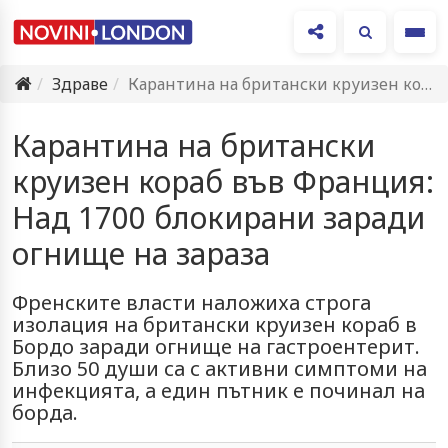
Ме
Здраве
Карантина на британски круизен кораб във Франция: Над 1700 блокирани…
Карантина на британски
круизен кораб във Франция:
Над 1700 блокирани заради
огнище на зараза
Френските власти наложиха строга
изолация на британски круизен кораб в
Бордо заради огнище на гастроентерит.
Близо 50 души са с активни симптоми на
инфекцията, а един пътник е починал на
борда.