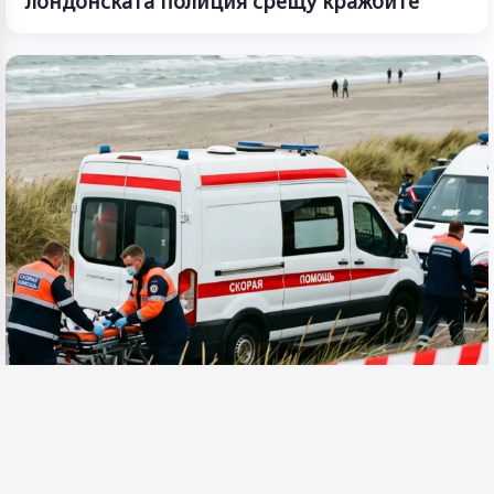
лондонската полиция срещу кражбите
ЕВРОПА
3 Август 2026, 17:49
Седем жертви след атака с дрон по плаж в
Русия