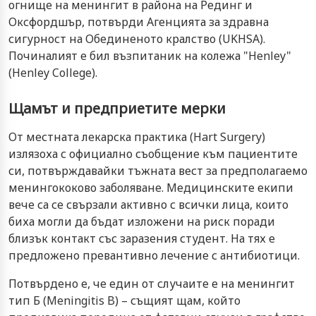
огнище на менингит в района на Рединг и
Оксфордшър, потвърди Агенцията за здравна
сигурност на Обединеното кралство (UKHSA).
Починалият е бил възпитаник на колежа "Henley"
(Henley College).
Щамът и предприетите мерки
От местната лекарска практика (Hart Surgery)
излязоха с официално съобщение към пациентите
си, потвърждавайки тъжната вест за предполагаемо
менингококово заболяване. Медицинските екипи
вече са се свързали активно с всички лица, които
биха могли да бъдат изложени на риск поради
близък контакт със заразения студент. На тях е
предложено превантивно лечение с антибиотици.
Потвърдено е, че един от случаите е на менингит
тип Б (Meningitis B) – същият щам, който