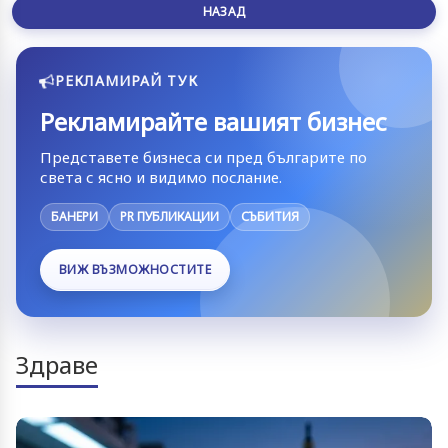
НАЗАД
РЕКЛАМИРАЙ ТУК
Рекламирайте вашият бизнес
Представете бизнеса си пред българите по
света с ясно и видимо послание.
БАНЕРИ
PR ПУБЛИКАЦИИ
СЪБИТИЯ
ВИЖ ВЪЗМОЖНОСТИТЕ
Здраве