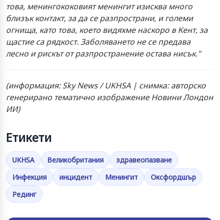
това, менингококовият менингит изисква много
близък контакт, за да се разпространи, и големи
огнища, като това, което видяхме наскоро в Кент, за
щастие са рядкост. Заболяването не се предава
лесно и рискът от разпространение остава нисък."
(информация: Sky News / UKHSA | снимка: авторско
генерирано тематично изображение Новини Лондон
ИИ)
Етикети
UKHSA
Великобритания
здравеопазване
Инфекция
инцидент
Менингит
Оксфордшър
Рединг