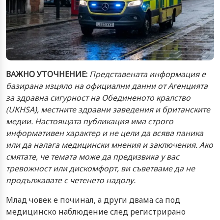
ВАЖНО УТОЧНЕНИЕ:
Представената информация е
базирана изцяло на официални данни от Агенцията
за здравна сигурност на Обединеното кралство
(UKHSA), местните здравни заведения и британските
медии. Настоящата публикация има строго
информативен характер и не цели да всява паника
или да налага медицински мнения и заключения. Ако
смятате, че темата може да предизвика у вас
тревожност или дискомфорт, ви съветваме да не
продължавате с четенето надолу.
Млад човек е починал, а други двама са под
медицинско наблюдение след регистрирано