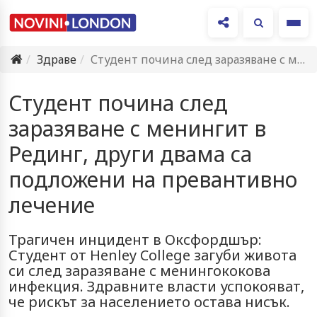
Ме
Здраве
Студент почина след заразяване с менингит в Рединг, други двама…
Студент почина след
заразяване с менингит в
Рединг, други двама са
подложени на превантивно
лечение
Трагичен инцидент в Оксфордшър:
Студент от Henley College загуби живота
си след заразяване с менингококова
инфекция. Здравните власти успокояват,
че рискът за населението остава нисък.