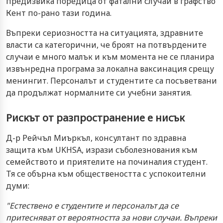
предизвика поредица от фатални случаи в графство
Кент по-рано тази година.
Въпреки сериозността на ситуацията, здравните
власти са категорични, че броят на потвърдените
случаи е много малък и към момента не се планира
извънредна програма за локална ваксинация срещу
менингит. Персоналът и студентите са посъветвани
да продължат нормалните си учебни занятия.
Рискът от разпространение е нисък
Д-р Рейчъл Миъркъл, консултант по здравна
защита към UKHSA, изрази съболезнования към
семейството и приятелите на починалия студент.
Тя се обърна към обществеността с успокоителни
думи:
"Естествено е студентите и персоналът да се
притесняват от вероятността за нови случаи. Въпреки