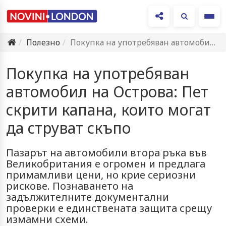
Ме
Полезно
Покупка на употребяван автомобил на Острова: Пет скрити капана, които…
Покупка на употребяван
автомобил на Острова: Пет
скрити капана, които могат
да струват скъпо
Пазарът на автомобили втора ръка във
Великобритания е огромен и предлага
примамливи цени, но крие сериозни
рискове. Познаването на
задължителните документални
проверки е единствената защита срещу
измамни схеми.