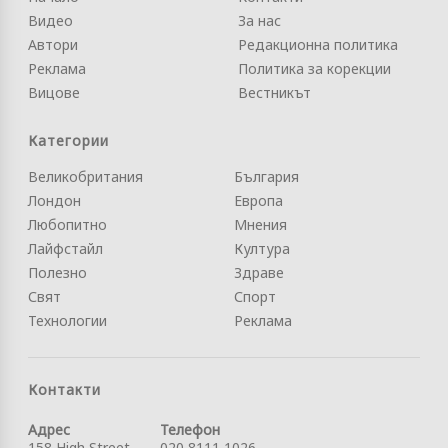
Видео
За нас
Автори
Редакционна политика
Реклама
Политика за корекции
Вицове
Вестникът
Категории
Великобритания
България
Лондон
Европа
Любопитно
Мнения
Лайфстайл
Култура
Полезно
Здраве
Свят
Спорт
Технологии
Реклама
Контакти
Адрес
Телефон
158 High Street
020 8111 1026