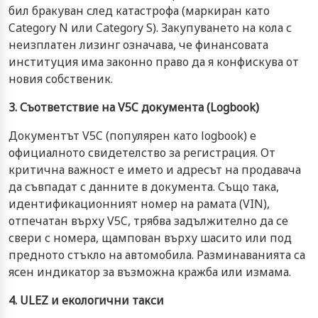
бил бракуван след катастрофа (маркиран като
Category N или Category S). Закупуването на кола с
неизплатен лизинг означава, че финансовата
институция има законно право да я конфискува от
новия собственик.
3. Съответствие на V5C документа (Logbook)
Документът V5C (популярен като logbook) е
официалното свидетелство за регистрация. От
критична важност е името и адресът на продавача
да съвпадат с данните в документа. Също така,
идентификационният номер на рамата (VIN),
отпечатан върху V5C, трябва задължително да се
свери с номера, щампован върху шасито или под
предното стъкло на автомобила. Разминаванията са
ясен индикатор за възможна кражба или измама.
4. ULEZ и екологични такси