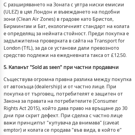
С разширяването на Зоната с ултра ниски емисии
(ULEZ) в цял Лондон и въвеждането на подобни
зони (Clean Air Zones) в градове като Бристол,
Бирмингам и Бат, екологичният стандарт на колата
е определящ за нейната стойност. Преди покупка е
задължителна проверката в сайта на Transport for
London (TfL), за да се установи дали превозното
средство подлежи на ежедневната такса от £12.50.
5. Капанът "Sold as seen" при частни продавачи
Съществува огромна правна разлика между покупка
от автокъща (dealership) и от частно лице. При
покупка от търговец, потребителят е защитен от
Закона за правата на потребителите (Consumer
Rights Act 2015), който дава право на връщане до 30
дни при скрит дефект. При сделка с частно лице
важи принципът "купувача да внимава" (caveat
emptor) и колата се продава "във вида, в който е"