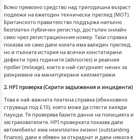
Всяко превозно средство над тригодишна възраст
подлежи на ежегоден технически преглед (MOT).
Британското правителство поддържа напълно
безплатен публичен регистър, достъпен онлайн
само чрез регистрационния номер. Тази справка
показва не само дали колата има валиден преглед,
но и пълната история на всички констатирани
дефекти през годините (advisories) и реалния
пробег (mileage), което е най-сигурният начин за
разкриване на манипулирани километражи.
2. HPI проверка (Скрити задължения и инциденти)
Това е най-важната платена справка (обикновено
струваща под £10), която може да спести хиляди
паунди. Тя проверява базите данни на полицията и
застрахователите. HPI проверката показва дали
автомобилът има неизплатен лизинг (outstanding
finance), дали е обявен за откраднат и дали някога е