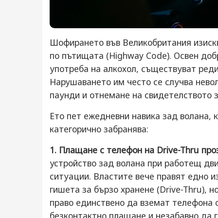
Шофирането във Великобритания изискв
по пътищата (Highway Code). Освен доб
употреба на алкохол, съществуват реди
Нарушаването им често се случва невол
паунди и отнемане на свидетелството з
Ето пет ежедневни навика зад волана, 
категорично забранява:
1. Плащане с телефон на Drive-Thru пр
устройство зад волана при работещ дв
ситуации. Властите вече правят едно 
гишета за бързо хранене (Drive-Thru), 
право единствено да вземат телефона о
безконтактно плащане и незабавно да г