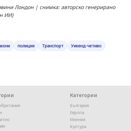
вини Лондон | снимка: авторско генерирано
н ИИ)
акони
полиция
Транспорт
Уикенд-четиво
гории
Категории
обритания
България
н
Европа
итно
Мнения
айл
Култура