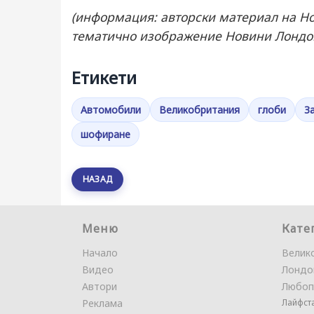
(информация: авторски материал на Но
тематично изображение Новини Лондо
Етикети
Автомобили
Великобритания
глоби
З
шофиране
НАЗАД
Меню
Кате
Начало
Велик
Видео
Лондо
Автори
Любоп
Реклама
Лайфст