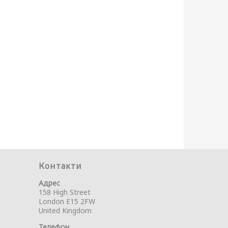
Контакти
Адрес
158 High Street
London E15 2FW
United Kingdom
Телефон