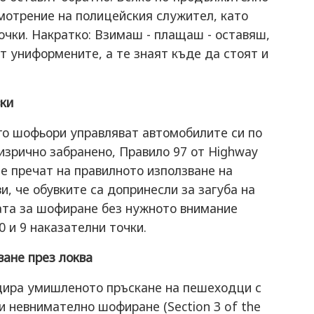
мотрение на полицейския служител, като
точки. Накратко: Взимаш - плащаш - оставяш,
т униформените, а те знаят къде да стоят и
ки
го шофьори управляват автомобилите си по
 изрично забранено, Правило 97 от Highway
не пречат на правилното използване на
и, че обувките са допринесли за загуба на
бата за шофиране без нужното внимание
00 и 9 наказателни точки.
ване през локва
цира умишленото пръскане на пешеходци с
и невнимателно шофиране (Section 3 of the