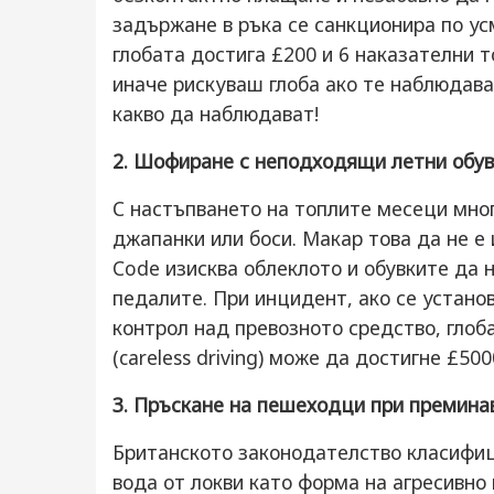
задържане в ръка се санкционира по ус
глобата достига £200 и 6 наказателни 
иначе рискуваш глоба ако те наблюдава
какво да наблюдават!
2. Шофиране с неподходящи летни обув
С настъпването на топлите месеци мно
джапанки или боси. Макар това да не е
Code изисква облеклото и обувките да 
педалите. При инцидент, ако се установ
контрол над превозното средство, гло
(careless driving) може да достигне £50
3. Пръскане на пешеходци при премина
Британското законодателство класифи
вода от локви като форма на агресивно 