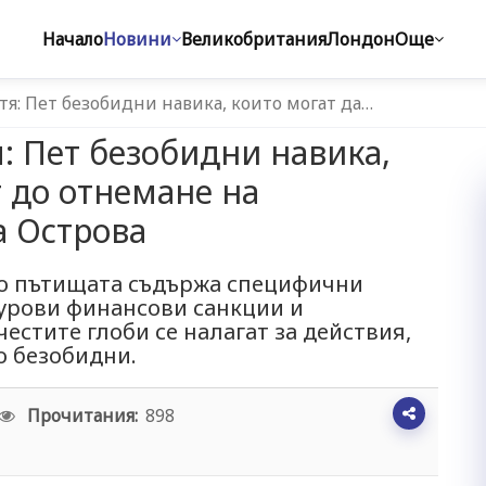
Начало
Новини
Великобритания
Лондон
Още
тя: Пет безобидни навика, които могат да…
: Пет безобидни навика,
т до отнемане на
а Острова
по пътищата съдържа специфични
сурови финансови санкции и
честите глоби се налагат за действия,
о безобидни.
Прочитания:
898