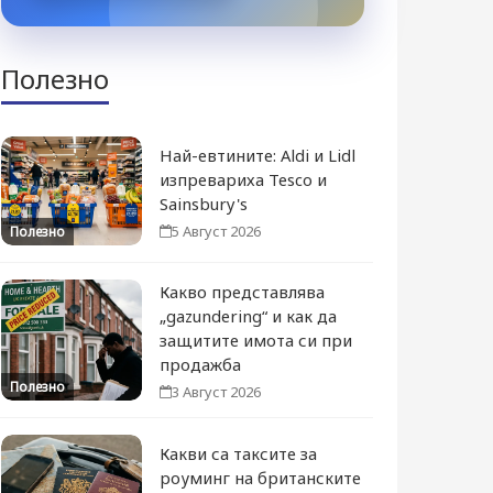
Полезно
Най-евтините: Aldi и Lidl
изпревариха Tesco и
Sainsbury's
5 Август 2026
Полезно
Какво представлява
„gazundering“ и как да
защитите имота си при
продажба
Полезно
3 Август 2026
Какви са таксите за
роуминг на британските