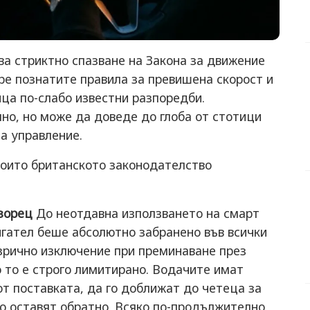
а стриктно спазване на Закона за движение
ре познатите правила за превишена скорост и
ца по-слабо известни разпоредби.
но, но може да доведе до глоба от стотици
а управление.
които британското законодателство
озорец
До неотдавна използването на смарт
игател беше абсолютно забранено във всички
изрично изключение при преминаване през
но то е строго лимитирано. Водачите имат
т поставката, да го доближат до четеца за
о оставят обратно. Всяко по-продължително