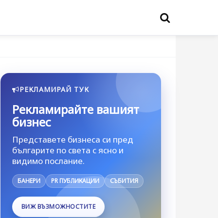
РЕКЛАМИРАЙ ТУК
Рекламирайте вашият
бизнес
Представете бизнеса си пред
българите по света с ясно и
видимо послание.
БАНЕРИ
PR ПУБЛИКАЦИИ
СЪБИТИЯ
ВИЖ ВЪЗМОЖНОСТИТЕ