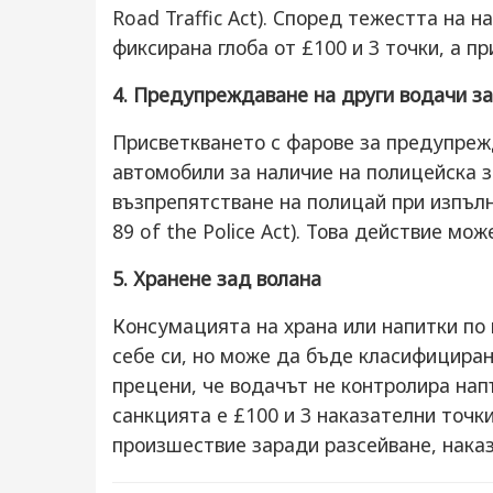
Road Traffic Act). Според тежестта на
фиксирана глоба от £100 и 3 точки, а пр
4. Предупреждаване на други водачи за
Присветкването с фарове за предупре
автомобили за наличие на полицейска з
възпрепятстване на полицай при изпъл
89 of the Police Act). Това действие мо
5. Хранене зад волана
Консумацията на храна или напитки по 
себе си, но може да бъде класифициран
прецени, че водачът не контролира нап
санкцията е £100 и 3 наказателни точк
произшествие заради разсейване, наказ