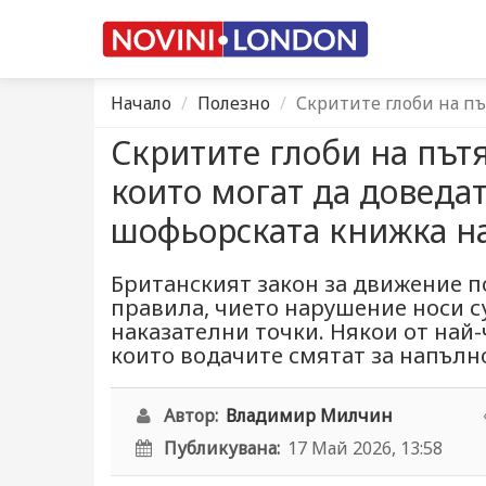
Начало
Полезно
Скритите глоби на пъ
Скритите глоби на пътя
които могат да доведа
шофьорската книжка н
Британският закон за движение 
правила, чието нарушение носи 
наказателни точки. Някои от най-
които водачите смятат за напълн
Автор:
Владимир Милчин
Публикувана:
17 Май 2026, 13:58