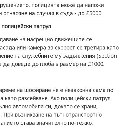
 нарушението, полицията може да наложи
и отнасяне на случая в съда - до £5000.
 полицейски патрул
ждаване на насрещно движещите се
асада или камера за скорост се третира като
нение на служебните му задължения (Section
же да доведе до глоба в размер на £1000.
време на шофиране не е незаконна сама по
а като разсейване. Ако полицейски патрул
ълно автомобила си, докато се храни,
и. При възникване на пътнотранспортно
анието става значително по-тежко.