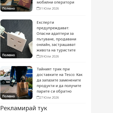
мобилни оператори
31 Юли 2026
Полезно
Експерти
предупреждават:
Опасни адаптери за
пътуване, продавани
онлайн, застрашават
живота на туристите
Полезно
29 Юли 2026
Тайният трик при
доставките на Tesco: Как
да запазите заменените
продукти и да получите
парите си обратно
Полезно
27 Юли 2026
Рекламирай тук